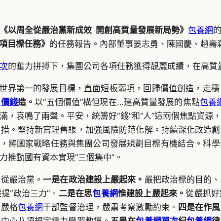
《以周全從嚴治黨新成效 開創高質量發展新局勢》
包養網
各項目標任務》
的任務報告。內部董事晏志勇、陳國慶、趙壽
次
的奮力拼搏下，集團公司各項任務獲得靚麗成績，在高質
和世界第一的發展目標，直面短板弱項，回歸價值創造，走
月價錢
造。
以“五個價值”構但現在…建高質量發展的焦點
包養
，哀鳴了兩聲。平安，統籌好“錢”和“人”這兩個焦點資源
舉措。堅持新官理舊賬，加強風險防范化解。持續深化改造創
，將國家戰略任務與集團公司發展規劃目標有機結合。科學
力推動國有資本實現“三個集中”。
全從嚴治黨。
一是在政治建設上嚴起來。
嚴把政治標的目的、
提“政治三力”。
二是在思
包養網
惟建設上嚴起來。
從嚴抓好
，嚴格
包養網
干部監督治理，嚴肅考察激勵約束。
四是在作風