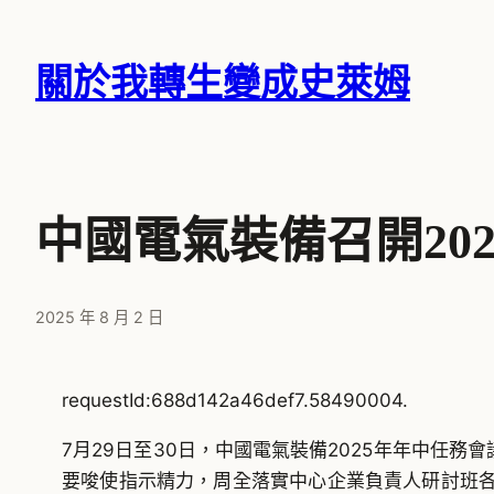
跳
至
關於我轉生變成史萊姆
主
要
內
容
中國電氣裝備召開20
2025 年 8 月 2 日
requestId:688d142a46def7.58490004.
7月29日至30日，中國電氣裝備2025年年中任
要唆使指示精力，周全落實中心企業負責人研討班