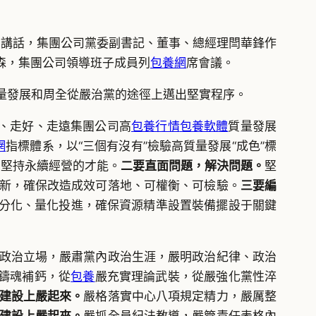
的講話，集團公司黨委副書記、董事、總經理閆華鋒作
森，集團公司領導班子成員列
包養網
席會議。
量發展和周全從嚴治黨的途徑上邁出堅實程序。
穩、走好、走遠集團公司高
包養行情
包養軟體
質量發展
網
指標體系，以“三個有沒有”檢驗高質量發展“成色”標
，堅持永續經營的才能。
二要直面問題，解決問題。
堅
新，確保改造成效可落地、可權衡、可檢驗。
三要編
分化、量化投進，確保資源精準設置裝備擺設于關鍵
政治立場，嚴肅黨內政治生涯，嚴明政治紀律、政治
鑄魂補鈣，從
包養
嚴充實理論武裝，從嚴強化黨性淬
建設上嚴起來。
嚴格落實中心八項規定精力，嚴厲整