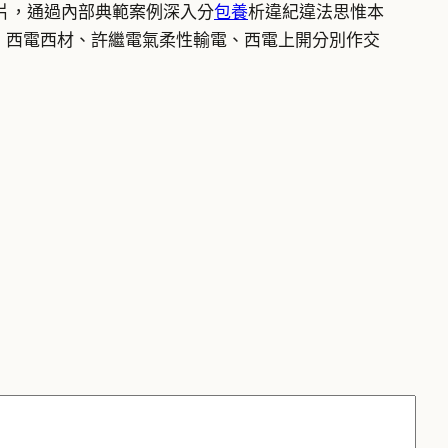
片，通過內部典範案例深入分
包養
析違紀違法思惟本
、西電西材、許繼電氣柔性輸電、西電上開分別作交