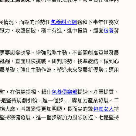
建設上嚴起來。
嚴抓全員紀法教導，嚴管責任表格內
展情況、面臨的形勢任
包養甜心網
務和下半年任務安
聚力、攻堅衝破，穩中有進、進中提質，經營
包養
發
更要識變應變、增強戰略主動，不斷開創高質量發展
甦醒，直面風險挑戰。研判形勢，找準癥結，做到心
展基礎；強化主動作為，塑造未來發展新優勢；運用
候”，在供給提檔、轉化
包養俱樂部
提速、產業提質、
一是
堅持規劃引領，進一個步……驟加力產業發展。
二
梯大廳，叫聲變得更加明顯，長而尖的聲
包養女人
持
堅持穩健發展，進一個步驟加力風險防控。
七是
堅持