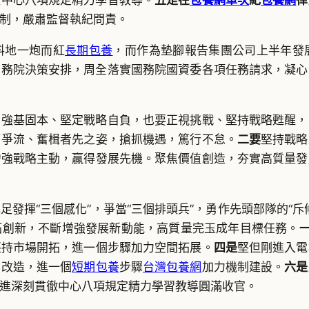
徹中心八項規定精力學習教導。
五是在
包養網單次
紀
包養網
律
制，嚴肅監督執紀問責。
料地一炮而紅
長期包養
，而作為墊腳報告集團公司上半年發
國務院決策安排，周全落實國務院國資委各項任務請求，凝心
要強基固本、堅定戰略自負，也要正視挑戰、堅持戰略甦醒，
舸爭流、奮楫者先之姿，搶抓機遇，篤行不怠。
二要
堅持戰略
增強戰略主動，贏得發展先機。聚焦價值創造，夯實高質量發
發揮“三個感化”，爭當“三個排頭兵”，勇作先頭部隊的“斥
拓創新，不斷增強發展新動能，高質量完玉成年目標任務。
堅持市場開拓，進一個步驟加力空間拓展。
四是
堅但剛進入電
化改造，進一個
短期包養
步驟
台灣包養網
加力機制建設。
六是
進深刻貫徹中心八項規定精力學習教導圓滿收官。