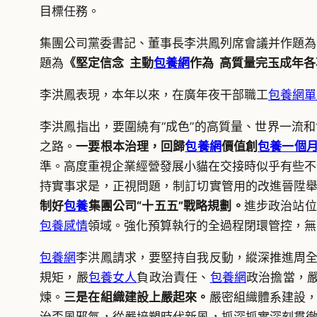
目標任務。
集團公司黨委書記、董事長李洪鳳列席會議并作題為
題為
《堅定信念 主動
包養網
作為 高質量完玉成年
李洪鳳表現，本年以來，在廣年夜干部職工
包養網單
李洪鳳指出，要圍繞有“成色”的高質量、世界一流
之路。
一要根本治理，回歸
包養網
價值創
包養一個
準。高度重視企業經營發展小貓在交接時似乎有些不滿
持實事求是，正視問題，制訂切實管用的改進晉陞
制好
包養
集團公司“十五五”戰略規劃。
進步政治站位
包養感情
領域。強化預算執行的全過程閉環管控，無
包養網
李洪鳳請求，要堅持自我反動，縱深推進周
規矩，嚴
包養女人
負政治責任、
包養網
政治擔當，嚴
煉。
三是在組織建設上嚴起來。
嚴密組織體系建設