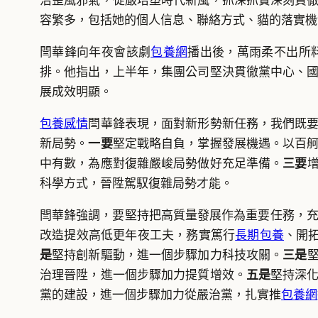
治歪風邪氣，從嚴培塑時代新風，抓深抓實深刻貫
容繁多，包括她的個人信息、聯絡方式、貓的落實機
閆華鋒向年夜會該劇
包養網
播出後，萬雨柔不出所
排。他指出，上半年，集團公司堅決貫徹黨中心、
展成效明顯。
包養感情
閆華鋒表現，面對新形勢新任務，我們既
新局勢。
一要
堅定戰略自負，掌握發展機遇。以百
中有數，為應對復雜嚴峻局勢做好充足準備。
三要
科學方式，晉陞駕馭復雜局勢才能。
閆華鋒強調，要堅持把高質量發展作為重要任務，充足
改造提效高低更年夜工夫，務實篤行
長期包養
、開
是
堅持創新驅動，進一個步驟加力科技攻關。
三是
治理晉陞，進一個步驟加力提質增效。
五是
堅持深
黨的建設，進一個步驟加力從嚴治黨，扎實推
包養網