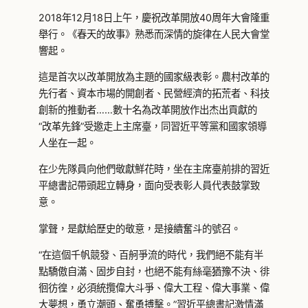
2018年12月18日上午，慶祝改革開放40周年大會隆重
舉行。《春天的故事》熟悉而深情的旋律在人民大會堂
響起。
這是首次以改革開放為主題的國家級表彰。農村改革的
先行者、資本市場的開創者、民營經濟的拓荒者、科技
創新的推動者……數十名為改革開放作出杰出貢獻的
“改革先鋒”受邀走上主席臺，同習近平等黨和國家領導
人坐在一起。
在少先隊員向他們敬獻鮮花時，坐在主席臺前排的習近
平總書記帶頭起立轉身，面向受表彰人員代表鼓掌致
意。
掌聲，是獻給歷史的敬意，是接續奮斗的號召。
“在這個千帆競發、百舸爭流的時代，我們絕不能有半
點驕傲自滿、固步自封，也絕不能有絲毫猶豫不決、徘
徊彷徨，必須統攬偉大斗爭、偉大工程、偉大事業、偉
大夢想，勇立潮頭、奮勇搏擊。”習近平總書記激情滿