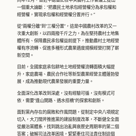
一個重大論斷：“把農民土地承包經營權分為承包權和
經營權，實現承包權和經營權分置并行。”
從“兩權分離”到“三權分置”，這是中國農村改革的又一
次重大創新，以四兩撥千斤之力，為在堅持農村土地集
體所有、保障農民承包權益前提下，推動農村土地經營
權有序流轉、促進多種形式農業適度規模經營打開了嶄
新空間。
目前，全國家庭承包耕地土地經營權流轉面積大幅提
升，家庭農場、農民合作社等新型農業經營主體蓬勃發
展，成為推動現代農業發展的重要力量。
全面深化改革改到深處，沒有經驗可循，沒有模式可
依，需要“逢山開路、遇水搭橋”的探索和創新。
面對黨內存在的腐敗和作風問題，從制定中央八項規定
切入，大刀闊斧推進黨的建設制度改革，不斷健全全面
從嚴治黨體系，找到跳出治亂興衰歷史周期率的第二個
答案；破解司法改革困境，緊緊牽住司法責任制這個