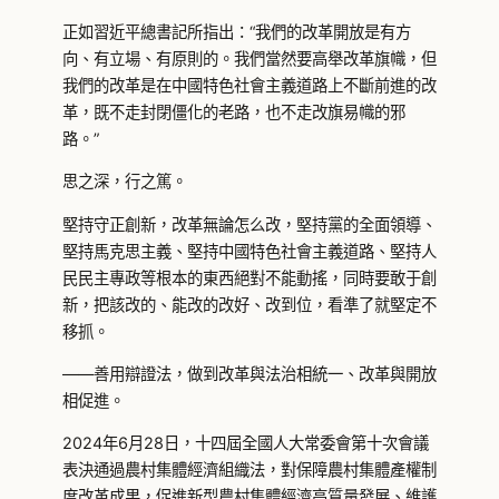
正如習近平總書記所指出：“我們的改革開放是有方
向、有立場、有原則的。我們當然要高舉改革旗幟，但
我們的改革是在中國特色社會主義道路上不斷前進的改
革，既不走封閉僵化的老路，也不走改旗易幟的邪
路。”
思之深，行之篤。
堅持守正創新，改革無論怎么改，堅持黨的全面領導、
堅持馬克思主義、堅持中國特色社會主義道路、堅持人
民民主專政等根本的東西絕對不能動搖，同時要敢于創
新，把該改的、能改的改好、改到位，看準了就堅定不
移抓。
——善用辯證法，做到改革與法治相統一、改革與開放
相促進。
2024年6月28日，十四屆全國人大常委會第十次會議
表決通過農村集體經濟組織法，對保障農村集體產權制
度改革成果，促進新型農村集體經濟高質量發展、維護