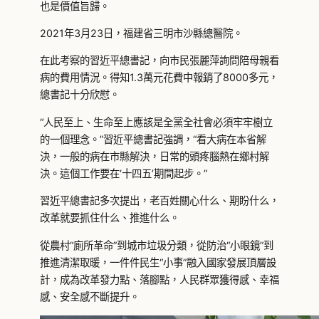
也是價值旨歸。
2021年3月23日，福建省三明市沙縣總醫院。
在此考察的習近平總書記，向市民張麗萍詢問陪母親看
病的費用情況。得知1.3萬元花費中報銷了8000多元，
總書記十分欣慰。
“人民至上、生命至上應該是全黨全社會必須牢牢樹立
的一個理念。”習近平總書記強調，“看大病在本省解
決，一般的病在市縣解決，日常的頭疼腦熱在鄉村解
決。這個工作要在‘十四五’期間起步。”
習近平總書記多次提出，老百姓關心什么、期盼什么，
改革就要抓住什么、推進什么。
從農村“廁所革命”到城市垃圾分類，從防治“小眼鏡”到
推進清潔取暖，一件件民生“小事”融入國家發展頂層設
計，成為改革發力點、落腳點，人民群眾獲得感、幸福
感、安全感不斷提升。