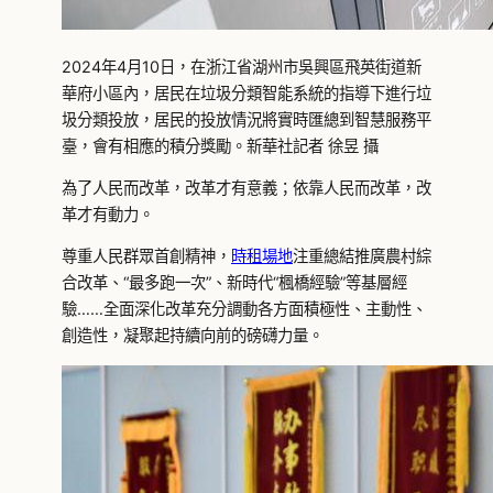
2024年4月10日，在浙江省湖州市吳興區飛英街道新
華府小區內，居民在垃圾分類智能系統的指導下進行垃
圾分類投放，居民的投放情況將實時匯總到智慧服務平
臺，會有相應的積分獎勵。新華社記者 徐昱 攝
為了人民而改革，改革才有意義；依靠人民而改革，改
革才有動力。
尊重人民群眾首創精神，
時租場地
注重總結推廣農村綜
合改革、“最多跑一次”、新時代“楓橋經驗”等基層經
驗……全面深化改革充分調動各方面積極性、主動性、
創造性，凝聚起持續向前的磅礴力量。