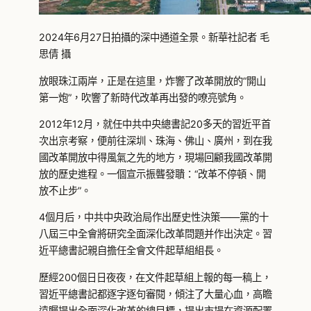
2024年6月27日拍攝的深中通道全景。新華社記者 毛
思倩 攝
放眼珠江兩岸，正是在這里，炸響了改革開放的“開山
第一炮”，吹響了新時代改革再出發的嘹亮號角。
2012年12月，就任中共中央總書記20多天的習近平首
次出京考察，便前往深圳、珠海、佛山、廣州，到在我
國改革開放中得風氣之先的地方，現場回顧我國改革開
放的歷史進程。一個宣示振聾發聵：“改革不停頓、開
放不止步”。
4個月后，中共中央政治局作出歷史性決策——黨的十
八屆三中全會將研究全面深化改革問題并作出決定。習
近平總書記親自擔任全會文件起草組組長。
歷經200個日日夜夜，在文件起草組上報的每一稿上，
習近平總書記都逐字逐句審閱，傾注了大量心血，高瞻
遠矚提出全面深化改革的總目標，提出市場在資源配置