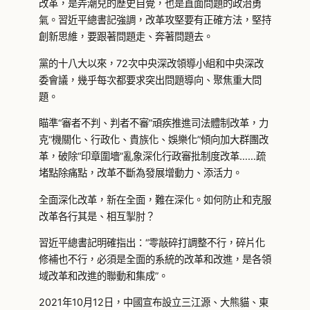
改革，是弄潮兒的歷史自覺，也是直面問題的政治勇
氣。習近平總書記強調，改革攻堅要有正確方法，堅持
創新思維，要跟著問題走、奔著問題去。
黨的十八大以來，72次中央深改領導小組和中央深改
委會議，幾乎每次都要求突出問題導向、聚焦重大問
題。
瞄準“審者不判、判者不審”頑疾推進司法體制改革，力
克“機關化、行政化、貴族化、娛樂化”傾向加大群團改
革，破除“印章圍墻”亂象深化行政審批制度改革……疏
堵點除痛點，改革不斷為發展增動力、添活力。
全面深化改革，新在全面，難在深化。如何防止和克服
改革各行其是、相互掣肘？
習近平總書記明確指出：“零敲碎打調整不行，碎片化
修補也不行，必須是全面的系統的改革和改進，是各領
域改革和改進的聯動和集成”。
2021年10月12日，中國宣布設立三江源、大熊貓、東