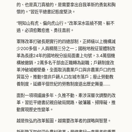
的、也是真刀真槍的，是需要拿出自我革新的勇氣和胸
懷的。”習近平總書記態度堅決。
“明知山有虎、偏向虎山行。”改革深水區繞不開、躲不
過，必須愈難愈進、勇往直前。
軍隊改革打破長期實行的四總部制，正師級以上機構減
少200多個，人員精簡三分之一；國稅地稅征管體制改
革為長達24年的國地稅分設局面畫上句號，3.4萬個機
構被撤銷，2萬多名干部由正職轉為副職；戶籍制度改
革沖破城鄉壁壘，全面取消農業戶口與非農業戶口的性
質區分，推動1億非戶籍人口在城市落戶；廢止勞動教
養制度，延續半個世紀的勞教制度退出歷史舞臺……
面對一項項議論多年、久推不動、牽涉深層次調整的改
革，習近平總書記親自破局開路，破藩籬、掃障礙，推
動實現歷史性變革。
越是恢弘的改革藍圖，越需要改革者的謀略與智慧。
新形勢下如何深化農村改革，是總書記一直思考的重要