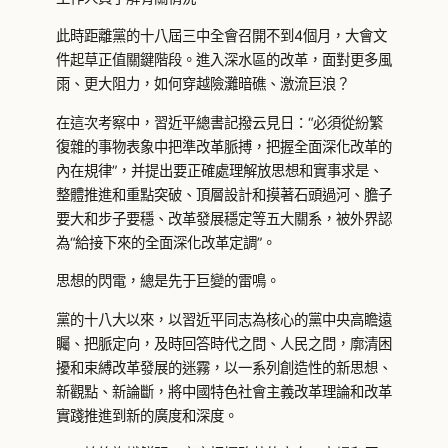
此時距離黨的十八屆三中全會召開不到4個月，大會文
件起草正值關鍵階段。進入深水區的改革，面對更多風
雨、更大阻力，如何穿越險灘暗礁、激流巨浪？
在這次考察中，習近平總書記撥云見日：“必須從紛繁
復雜的事物表象中把準改革脈搏，把握全面深化改革的
內在規律”，并提出要正確處理解放思想和實事求是、
整體推進和重點突破、頂層設計和摸著石頭過河、膽子
要大和步子要穩、改革發展穩定等五大關系，被外界認
為“給接下來的全面深化改革定調”。
思想的閃電，總是先于巨變的雷鳴。
黨的十八大以來，以習近平同志為核心的黨中央高瞻遠
矚、把脈定向，及時回答時代之問、人民之問，廓清困
擾和束縛改革發展的迷霧，以一系列創造性的新思想、
新觀點、新論斷，將中國特色社會主義改革理論和改革
實踐推進到新的廣度和深度。