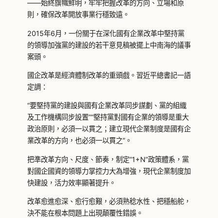
——始終旗幟鮮明，牢牢把握改革的方向、立場和原
則，確保改革開放事業行穩致遠。
2015年6月，一份關于在深化國有企業改革中堅持黨
的領導加強黨的建設的若干意見稿被擺上中南海的議事
案頭。
國企改革是經濟體制改革的重頭戲。習近平總書記一語
定調：
“要堅持黨的建設與國有企業改革同步謀劃、黨的組織
及工作機構同步設置”“堅持黨對國有企業的領導是重大
政治原則，必須一以貫之；建立現代企業制度是國有企
業改革的方向，也必須一以貫之”。
把準改革方向、尺度、節奏，制定“1+N”政策體系，黨
對國企國資的領導力掌控力大為增強，現代企業制度加
快建設，活力效率顯著提升。
改革愈進愈深、愈行愈艱，必須熟稔水性、把穩船舵，
決不能在根本問題上出現顛覆性錯誤。