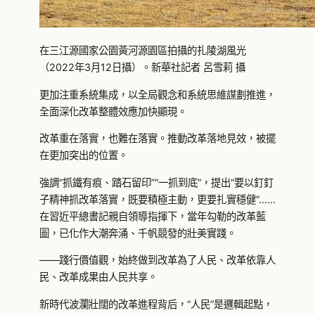
在三江源國家公園黃河源園區拍攝的扎陵湖風光
（2022年3月12日攝）。新華社記者 呂雪莉 攝
更加注重系統集成，以全局觀念和系統思維謀劃推進，
全面深化改革整體效應加快顯現。
改革重在落實，也難在落實。推動改革落地見效，被擺
在更加突出的位置。
強調“抓鐵有痕、踏石留印”“一抓到底”，提出“要以釘釘
子精神抓改革落實，既要積極主動，更要扎實穩健”……
在習近平總書記親自領導指揮下，當年勾勒的改革藍
圖，已化作大潮奔涌、千帆競發的壯美實踐。
——踐行價值觀，始終做到改革為了人民、改革依靠人
民、改革成果由人民共享。
新時代波瀾壯闊的改革進程背后，“人民”是邏輯起點，