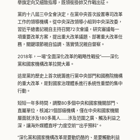
舉旗定向又細致指導，既領銜掛帥又作戰出征。
黨的十八屆三中全會決定，在黨中央首次設置專司改革
工作的領導機構。從中央深改領導小組到中央深改委，
習近平總書記親自主持召開72次會議，研究審議每一
項重要改革方案，提出重大改革議題、部署重大改革任
務，關鍵環節親自協調、落實情況親自督察。
2018年，一場“全面深化改革的戰略性戰役”——深化
黨和國家機構改革拉開大幕。
這是黨的歷史上首次統籌進行黨中央部門和國務院機構
的重大改革，是對國家治理體系進行系統性重塑的集中
行動。
短短一年多時間，調整80多個中央和國家機關部門、
直屬單位，核減21個部級機構，僅在中央和國家機關
層面就涉及180多萬人……涉及范圍之廣、觸及利益之
深，讓海外媒體直呼“力度空前”“出乎預料”。
“深化黨和國家機構改革是要動奶酪的、是要觸動利益