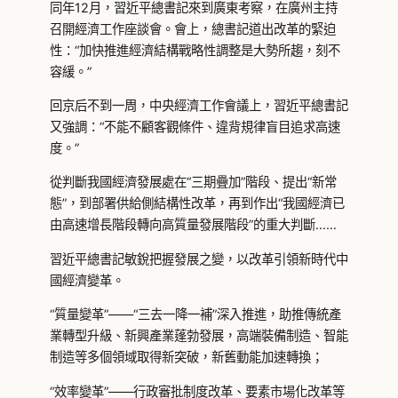
同年12月，習近平總書記來到廣東考察，在廣州主持
召開經濟工作座談會。會上，總書記道出改革的緊迫
性：“加快推進經濟結構戰略性調整是大勢所趨，刻不
容緩。”
回京后不到一周，中央經濟工作會議上，習近平總書記
又強調：“不能不顧客觀條件、違背規律盲目追求高速
度。”
從判斷我國經濟發展處在“三期疊加”階段、提出“新常
態”，到部署供給側結構性改革，再到作出“我國經濟已
由高速增長階段轉向高質量發展階段”的重大判斷……
習近平總書記敏銳把握發展之變，以改革引領新時代中
國經濟變革。
“質量變革”——“三去一降一補”深入推進，助推傳統產
業轉型升級、新興產業蓬勃發展，高端裝備制造、智能
制造等多個領域取得新突破，新舊動能加速轉換；
“效率變革”——行政審批制度改革、要素市場化改革等