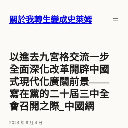
跳
至
關於我轉生變成史萊姆
主
要
內
容
以進去九宮格交流一步
全面深化改革開辟中國
式現代化廣闊前景——
寫在黨的二十屆三中全
會召開之際_中國網
2024 年 8 月 4 日