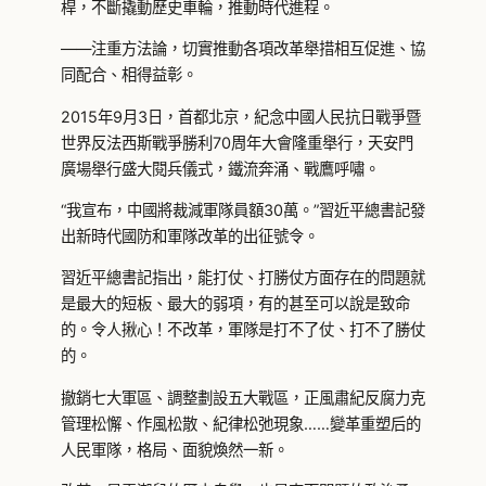
桿，不斷撬動歷史車輪，推動時代進程。
——注重方法論，切實推動各項改革舉措相互促進、協
同配合、相得益彰。
2015年9月3日，首都北京，紀念中國人民抗日戰爭暨
世界反法西斯戰爭勝利70周年大會隆重舉行，天安門
廣場舉行盛大閱兵儀式，鐵流奔涌、戰鷹呼嘯。
“我宣布，中國將裁減軍隊員額30萬。”習近平總書記發
出新時代國防和軍隊改革的出征號令。
習近平總書記指出，能打仗、打勝仗方面存在的問題就
是最大的短板、最大的弱項，有的甚至可以說是致命
的。令人揪心！不改革，軍隊是打不了仗、打不了勝仗
的。
撤銷七大軍區、調整劃設五大戰區，正風肅紀反腐力克
管理松懈、作風松散、紀律松弛現象……變革重塑后的
人民軍隊，格局、面貌煥然一新。