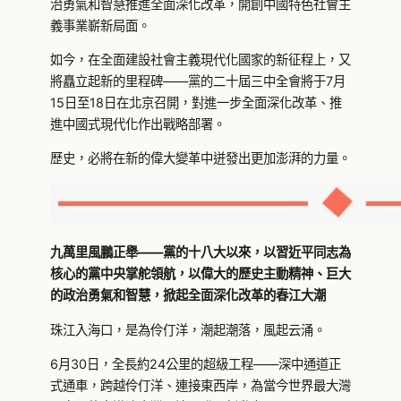
治勇氣和智慧推進全面深化改革，開創中國特色社會主
義事業嶄新局面。
如今，在全面建設社會主義現代化國家的新征程上，又
將矗立起新的里程碑——黨的二十屆三中全會將于7月
15日至18日在北京召開，對進一步全面深化改革、推
進中國式現代化作出戰略部署。
歷史，必將在新的偉大變革中迸發出更加澎湃的力量。
九萬里風鵬正舉——黨的十八大以來，以習近平同志為
核心的黨中央掌舵領航，以偉大的歷史主動精神、巨大
的政治勇氣和智慧，掀起全面深化改革的春江大潮
珠江入海口，是為伶仃洋，潮起潮落，風起云涌。
6月30日，全長約24公里的超級工程——深中通道正
式通車，跨越伶仃洋、連接東西岸，為當今世界最大灣