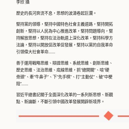
李欣 攝
歷史的長河奔流不息，思想的波濤卷起巨瀾。
堅持黨的領導，堅持中國特色社會主義道路，堅持開拓
創新，堅持以人民為中心推進改革，堅持問題導向，堅
持解放思想，堅持在法治軌道上深化改革，堅持科學方
法論，堅持以開放促改革促發展，堅持以黨的自我革命
引領偉大社會革命……
善于運用戰略思維、辯證思維、系統思維、創新思維、
歷史思維、法治思維、底線思維，抓“總開關”、啃“硬
骨頭”、牽“牛鼻子”、下“先手棋”、打“主動仗”、破“中梗
阻”……
習近平總書記關于全面深化改革的一系列新思想、新觀
點、新論斷，不斷引領中國改革發展開辟新境界。