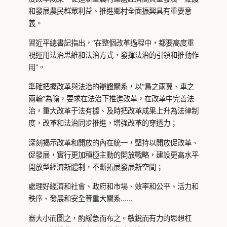
和發展農民群眾利益、推進鄉村全面振興具有重要意
義。
習近平總書記指出，“在整個改革過程中，都要高度重
視運用法治思維和法治方式，發揮法治的引領和推動作
用”。
準確把握改革與法治的辯證關系，以“鳥之兩翼、車之
兩輪”為喻，要求在法治下推進改革，在改革中完善法
治，重大改革于法有據、及時把改革成果上升為法律制
度，改革和法治同步推進，增強改革的穿透力；
深刻揭示改革和開放的內在統一，堅持以開放促改革、
促發展，實行更加積極主動的開放戰略，建設更高水平
開放型經濟新體制，不斷拓展發展新空間；
處理好經濟和社會、政府和市場、效率和公平、活力和
秩序、發展和安全等重大關系……
審大小而圖之，酌緩急而布之。敏銳而有力的思想杠