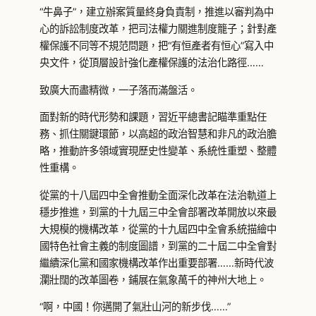
“牛鼻子”，建立辦案質量終身負責制，推進以審判為中
心的訴訟制度改革，把司法權力關進制度籠子；針對產
權保護不同等不規范問題，把“有恒產者有恒心”寫入中
央文件，從頂層設計強化產權保護的法治化路徑……
致廣大而盡精微，一子落而滿盤活。
面對新的時代形勢和課題，習近平總書記瞄準重點任
務、抓住關鍵環節，以高超的政治智慧和非凡的政治膽
略，推動許多領域實現歷史性變革、系統性重塑、整體
性重構。
從黨的十八屆四中全會推動全面深化改革在法治軌道上
穩步推進，到黨的十九屆三中全會部署改革開放以來最
大規模的機構改革，從黨的十九屆四中全會系統描繪中
國特色社會主義的制度圖譜，到黨的二十屆二中全會對
繼續深化黨和國家機構改革作出重要部署……新時代波
瀾壯闊的改革圖卷，鋪展在氣象萬千的神州大地上。
“啊，中國！你邁開了氣壯山河的新步伐……”