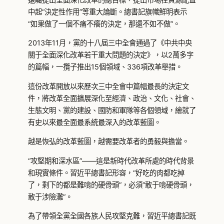
中起“決定性作用”等重大論斷。總書記旗幟鮮明表示
“如果做了一個不痛不癢的決定，那還不如不做”。
2013年11月，黨的十八屆三中全會通過了《中共中央
關于全面深化改革若干重大問題的決定》，以2萬多字
的篇幅，一攬子推出15個領域、336項改革舉措。
這份改革開放以來歷次三中全會中篇幅最長的決定文
件，將改革全面擴展深化至經濟、政治、文化、社會、
生態文明、黨的建設、國防和軍隊等各個領域，繪就了
有史以來最全面最系統最深入的改革藍圖。
越是恢弘的改革藍圖，越需要改革者的勇毅與擔當。
“攻堅期和深水區”——這是新時代改革所處的時代背景
和現實條件。習近平總書記形容，“好吃的肉都吃掉
了，剩下的都是難啃的硬骨頭”，必須“敢于啃硬骨頭，
敢于涉險灘”。
為了帶領全黨全國各族人民攻堅克難，習近平總書記既