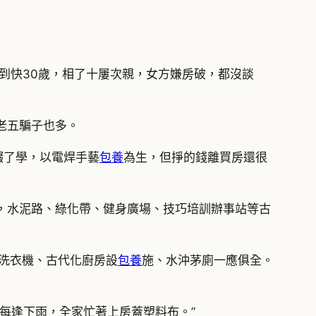
頭到快30歲，相了十屢次親，女方嫌房破，都沒談
老五騙子也多。
輟了學，以電焊手藝
包養
為生，但掙的錢離買房還很
，水泥路、綠化帶、健身廣場、技巧培訓辦事站等古
洗衣機、古代化廚房設
包養
施、水沖茅廁一應俱全。
每逢下雨，全家忙著上房蓋塑料布。”