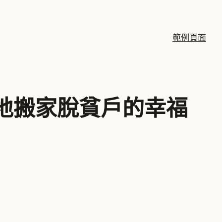
範例頁面
地搬家脫貧戶的幸福