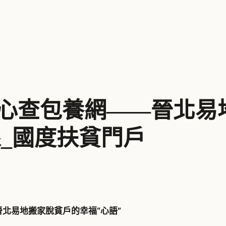
甜心查包養網——晉北易
線_國度扶貧門戶
晉北易地搬家脫貧戶的幸福“心語”