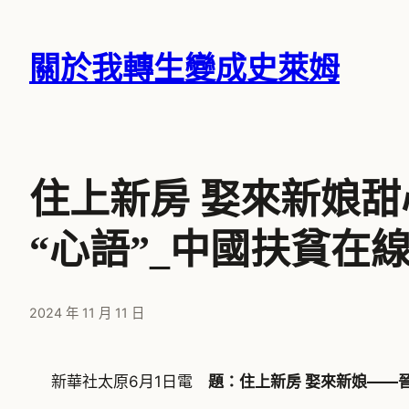
跳
至
關於我轉生變成史萊姆
主
要
內
容
住上新房 娶來新娘
“心語”_中國扶貧在
2024 年 11 月 11 日
新華社太原6月1日電
題：住上新房 娶來新娘——