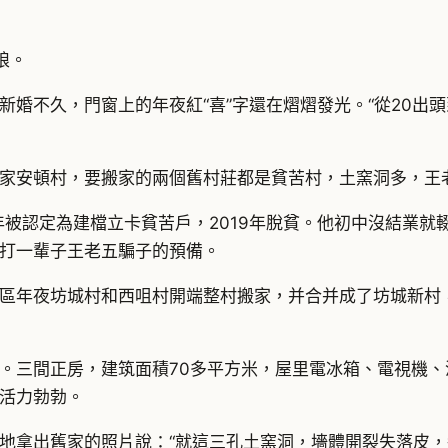
娘。
軍新婚不久，門窗上的年夜紅“喜”字還在熠熠發光。“從20出
家安頓村，要搬家的兩個舊村莊都是貧苦村，土窯洞多，王
年被認定為建檔立卡貧苦戶，2019年脫貧。他初中沒結業就
打一輩子王老五騙子的預備。
區年夜坊城村和西咀村開端整村搬家，并合并成了坊城新村
。三間正房，建筑面積70多平方米，屋里電冰箱、電視機、
活力勃勃。
地拿出舊家的照片說：“就這三孔土窯洞，墻體開裂失落皮，