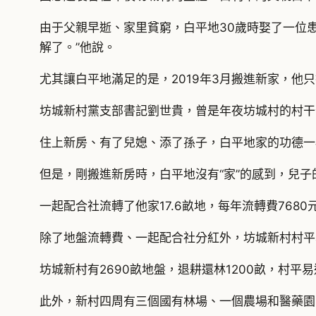
由于父親早逝、家里貧窮，白平地30歲時娶了一位
解了。”他說。
尤其讓白平地滿足的是，2019年3月搬進新家，他
坊城新村黨支部書記劉世貴，曾是年夜坊城村的村干
住上新房、有了兒媳、添了孫子，白平地家的功德一
但是，剛搬進新房時，白平地沒有“家”的感到，兒
一起配合社流轉了他家17.6畝地，每年流轉費768
除了地盤流轉費、一起配合社分紅外，坊城新村村平
坊城新村有2690畝地盤，退耕還林1200畝，村
此外，新村四周有三個國有林場、一個農場和醫藥園