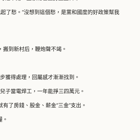
犯起了愁。“沒想到這個愁，是黨和國度的好政策幫我
，搬到新村后，鞭炮聲不竭。
逐步獲得處理，回屬感才漸漸找到。
元；兒子當電焊工，一年能掙三四萬元。
就有了房錢、股金、薪金“三金”支出。
糧。