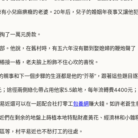
患有小兒麻痹癥的老婆。20年后，兒子的婚姻年夜事又讓他
只掏了一萬元房款。
部。他說，在舊村時，有五六年沒有聽到娶媳婦的鞭炮聲了
樁接一樁，老夫臉上粉飾不住心坎的喜悅。
子的親事和下一個步驟的生涯都是他的“芥蒂”，跟著這些題目
0元；途徑兩側綠化帶占用他家5.5畝地，每年流轉費4400
易近還可以在一起配合社打零工
包養網
賺大錢。如許老蒼生
平易近們在剩余的地盤上蒔植本地特點財產黃花、經濟林和小雜
區等，村平易近也不愁打工的往處。