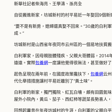
新華社記者柴海亮、王學濤、孫亮全
自從搬進新家，坊城新村的村平易近一年娶回9個新
“要不是有新房，媳婦還真娶不回來。”30歲的白利
成。”
坊城新村是山西省年夜同市云州區的一個易地扶貧搬
白利軍家，因母親肢體殘疾、父親大哥體弱，2014
遠遠。實際
包養網
一度讓他覺得很無法，甚至做好了
起色呈現在兩年前，在國度政策攙扶下，
包養網
云州
代化舉措措施讓村平易近離別了“黃土味”。
白利軍的新家，獨門獨院、紅瓦白墻，頗有田園氣味
屋外小院內，黃瓜、茄子、西紅柿等蔬菜長勢喜人，
回想起曩昔在年夜坊城村的生涯，白利軍的父親白平