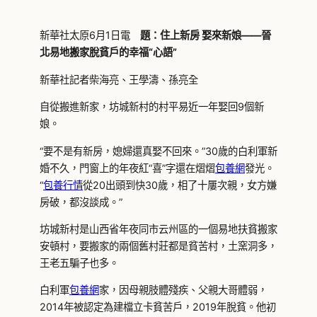
新華社太原6月1日電
題：住上新房 娶來新娘——晉
北易地搬家脫貧戶的幸福“心語”
新華社記者柴海亮、王學濤、孫亮全
自從搬進新家，坊城新村的村平易近一年娶回9個新
娘。
“要不是有新房，媳婦還真娶不回來。”30歲的白利軍新
婚不久，門窗上的年夜紅“喜”字還在熠熠
包養網
發光。
“
包養行情
從20出頭到快30歲，相了十屢次親，女方嫌
房破，都沒談成。”
坊城新村是山西省年夜同市云州區的一個易地扶貧搬家
安頓村，要搬家的兩個舊村莊都是貧苦村，土窯洞多，
王老五騙子也多。
白利軍
包養網
家，因母親肢體殘疾、父親大哥體弱，
2014年被認定為建檔立卡貧苦戶，2019年脫貧。他初