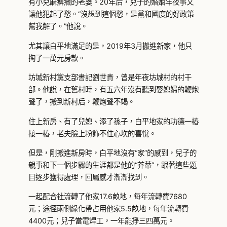
有小兒麻痹癥的老婆。20年后，兒子的婚姻年夜事又
讓他犯起了愁。“沒想到這個愁，是黨和國度的好政策
幫我解了。”他說。
尤其讓白平地滿足的是，2019年3月搬進新家，他只
掏了一萬元房款。
坊城新村黨支部書記劉世貴，曾是年夜坊城村的村干
部。他說，在舊村時，有五六年沒有聽到娶媳婦的鞭炮
聲了，搬到新村后，鞭炮聲不竭。
住上新房、有了兒媳、添了孫子，白平地家的功德一樁
接一樁，老夫臉上粉飾不住心坎的喜悅。
但是，剛搬進新房時，白平地沒有“家”的感到，兒子的
親事和下一個步驟的生涯都是他的“芥蒂”，跟著這些題
目逐步獲得處理，回屬感才漸漸找到。
一起配合社流轉了他家17.6畝地，每年流轉費7680
元；途徑兩側綠化帶占用他家5.5畝地，每年流轉費
4400元；兒子當電焊工，一年能掙三四萬元。