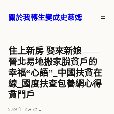
跳
至
關於我轉生變成史萊姆
主
要
內
容
住上新房 娶來新娘——
晉北易地搬家脫貧戶的
幸福“心語”_中國扶貧在
線_國度扶查包養網心得
貧門戶
2024 年 12 月 22 日