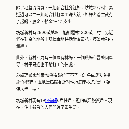
除了地盤流轉費、一起配合社分紅外，坊城新村村平易
近還可以在一起配合社打零工賺大錢。如許老蒼生就有
了房錢、股金、薪金“三金”支出。
坊城新村有2690畝地盤，退耕還林1200畝，村平易近
們在剩余的地盤上蒔植本地特點財產黃花、經濟林和小
雜糧。
此外，新村四周有三個國有林場、一個農場和醫藥園區
等，村平易近也不愁打工的往處。
為處理搬家群眾“失業有職位干不了，創業有設法沒措
施”的題目，本地當局還有針對性地展開技巧培訓，確
保人手一技。
坊城新村現有19
包養網
6戶住戶，近四成是脫貧戶。現
在，住上新房的人們開端了重生活。