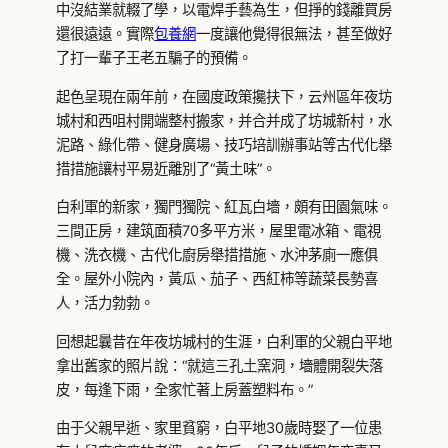
中沒結業就輟了學，以電焊手藝為生，但掙的錢離買房
還很遠遠。實際
包養網
一度讓他覺得很無法，甚至做好
了打一輩子王老五騙子的預備。
起色呈現在兩年前，在國度政策攙扶下，云州區年夜坊
城村和西咀村開端整村搬家，并合并成了坊城新村，水
泥路、綠化帶、健身廣場、技巧培訓辦事站等古代化舉
措措施讓村平易近離別了“黃土味”。
白利軍的新家，獨門獨院、紅瓦白墻，頗有田園氣味。
三間正房，建筑面積70多平方米，屋里電冰箱、電視
機、洗衣機、古代化廚房舉措措施、水沖茅廁一應俱
全。屋外小院內，黃瓜、茄子、西紅柿等蔬菜長勢喜
人，活力勃勃。
回想起曩昔在年夜坊城村的生涯，白利軍的父親白平地
拿出舊家的照片說：“就這三孔土窯洞，墻體開裂失落
皮，每逢下雨，全家忙著上房蓋塑料布。”
由于父親早逝、家里貧窮，白平地30歲時娶了一位患