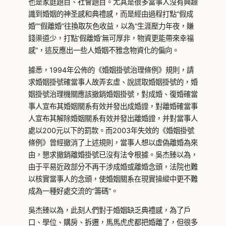
也是家庭題目、社會題目。尤其是很多當事人沒有興趣
識到婚姻的神圣感和典禮感，而是經由過程打點“假成
婚”“假離婚”往換取灰色收益，以為“生涯壓力年夜，賺
錢渠道少，打點‘假離婚’無可厚非，物資更能帶來幸福
感”，這反應出一些人婚姻不雅念物資化的偏向。
據悉，1994年公佈的《婚姻掛號治理條例》規則，請
求婚姻掛號確當事人故弄玄虛、說謊取婚姻掛號的，婚
姻掛號治理機關應該撤銷婚姻掛號，對成婚、復婚確當
事人宣布其婚姻關系有效并發出成婚證，對離婚確當事
人宣布其解除婚姻關系有效并發出離婚證，并對當事人
處以200元以下的罰款。而2003年失效的《婚姻掛號
條例》曾經撤消了上述規則，當事人想以虛偽離婚為來
由，懇求撤銷離婚掛號已沒有法令根據。吳杰臻以為，
由于平易近政部分不再干涉成婚或離婚念頭，法院也難
以核實當事人的念頭，使婚姻關系在現實操縱中更不難
成為一種好處交流的“籌碼”。
吳杰臻以為，此刻人們對于婚姻缺乏典禮感，為了戶
口、學位、購房、拆遷，馬馬虎虎都把婚離了，但很多