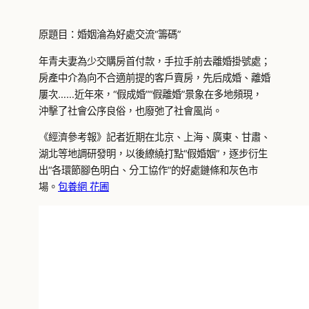
原題目：婚姻淪為好處交流“籌碼”
年青夫妻為少交購房首付款，手拉手前去離婚掛號處；
房產中介為向不合適前提的客戶賣房，先后成婚、離婚
屢次……近年來，“假成婚”“假離婚”景象在多地頻現，
沖擊了社會公序良俗，也廢弛了社會風尚。
《經濟參考報》記者近期在北京、上海、廣東、甘肅、
湖北等地調研發明，以後繚繞打點“假婚姻”，逐步衍生
出“各環節腳色明白、分工協作”的好處鏈條和灰色市
場。
包養網 花圃