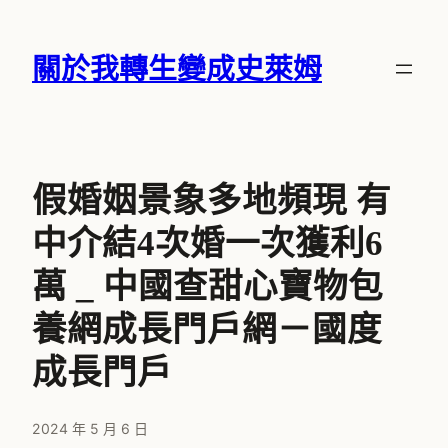
跳
至
關於我轉生變成史萊姆
主
要
內
容
假婚姻景象多地頻現 有
中介結4次婚一次獲利6
萬 _ 中國查甜心寶物包
養網成長門戶網－國度
成長門戶
2024 年 5 月 6 日