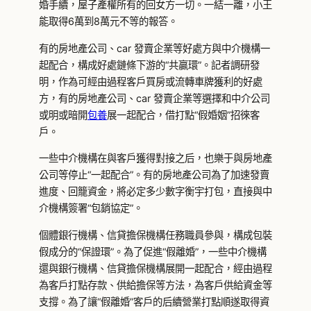
婚手續，屋子產權所有的回女方一切。一結一離，小王
能取得6萬到8萬元不等的報答。
有的房地產公司、car 發賣企業等好處方與中介機構一
起配合，構成好處鏈條下游的“共贏環”。記者調研發
明，作為可經由過程客戶買房或流轉車牌獲利的好處
方，有的房地產公司、car 發賣企業等選擇和中介公司
或明或暗開
包養
展一起配合，借打點“假婚姻”招徠客
戶。
一些中介機構在與客戶獲得對接之后，也樂于與房地產
公司等停止“一起配合”。有的房地產公司為了加速發賣
進度、回籠資金，將必定多少數字衡宇打包，直接與中
介機構簽署“包銷協定”。
個體銀行機構、信貸擔保機構任務職員參與，構成包裝
假成分的“保證環”。為了促進“假離婚”，一些中介機構
還與銀行機構、信貸擔保機構展開一起配合，經由過程
為客戶打點存款、供給擔保等方法，為客戶供給資金等
支撐。為了讓“假離婚”客戶的后續營業打點順遂取得資