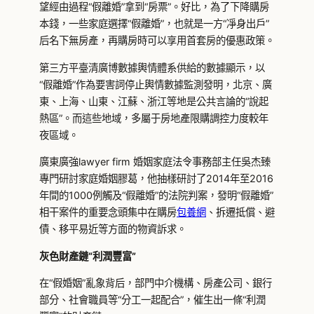
望經由過程“假離婚”拿到“房票”。好比，為了下降購房
本錢，一些家庭選擇“假離婚”，也就是一方“凈身出戶”
后名下無房產，再購房時可以享用首套房的優惠政策。
第三方平臺清廣博數據輿情體系供給的數據顯示，以
“假離婚”作為要害詞停止輿情數據監測發明，北京、廣
東、上海、山東、江蘇、浙江等地是公共言論的“說起
熱區”。而這些地域，多屬于房地產限購調控力度較年
夜區域。
廣東廣強lawyer firm 婚姻家庭法令事務部主任吳杰臻
專門研討家庭婚姻膠葛，他抽樣研討了2014年至2016
年間的1000例觸及“假離婚”的法院判案，發明“假離婚”
相干案件的重要念頭集中在購房
包養網
、拆遷抵償、避
債、移平易近等方面的物資訴求。
灰色財產鏈“利潤豐富”
在“假婚姻”亂象背后，部門中介機構、房產公司、銀行
部分、社會職員等“分工一起配合”，催生出一條“利潤