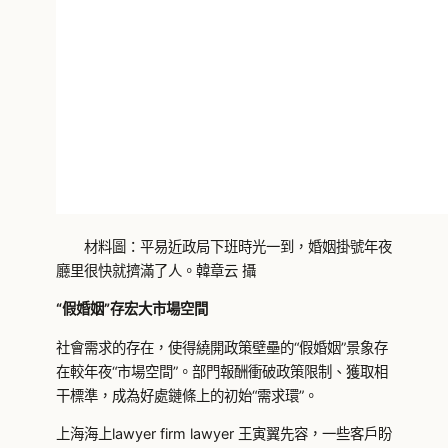
材料圖：平易近政局下班時光一到，婚姻掛號年夜
廳里很快就擠滿了人。韓章云 攝
“假婚姻”存宏大市場空間
社會需求的存在，使得繞開政策壁壘的“假婚姻”景象存
在較年夜“市場空間”。部門報酬衝破政策限制、獲取相
干標準，成為好處鏈條上的初始“需求環”。
上海海上lawyer firm lawyer 王寅翼先容，一些客戶盼