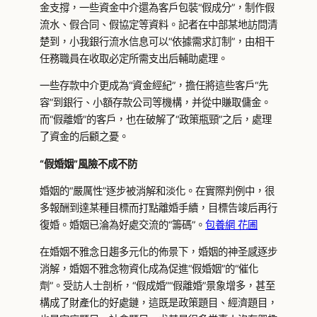
金支撐，一些資金中介還為客戶包裝“假成分”，制作假
流水、假合同、假協定等資料。記者在中部某地訪問清
楚到，小我銀行流水信息可以“依據需求訂制”，由相干
任務職員在收取必定所需支出后輔助處理。
一些存款中介更成為“資金經紀”，擔任將這些客戶“先
容”到銀行、小額存款公司等機構，并從中賺取傭金。
而“假離婚”的客戶，也在破解了“政策瓶頸”之后，處理
了資金的后顧之憂。
“假婚姻”風險不成不防
婚姻的“嚴厲性”逐步被消解和淡化。在實際判例中，很
多報酬到達某種目標而打點離婚手續，目標告竣后再行
復婚。婚姻已淪為好處交流的“籌碼”。
包養網 花圃
在婚姻不雅念日趨多元化的佈景下，婚姻的神圣感逐步
消解，婚姻不雅念物資化成為促進“假婚姻”的“催化
劑”。受訪人士剖析，“假成婚”“假離婚”景象增多，甚至
構成了財產化的好處鏈，這既是政策題目、經濟題目，