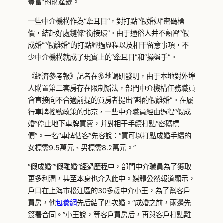
豐富”的財產鏈。
一些中介機構作為“牽耳目”，對打點“假婚姻”密碼標
價，結起好處鏈條“銜接環”。由于通俗人并不熟習“假
成婚”“假離婚”的打點經過歷程以及相干留意事項，不
少中介機構就成了現實上的“牽耳目”和“操盤手”。
《經濟參考報》記者在多地調研發明，由于本地對外埠
人購置第二套房存在限制辦法，部門中介機構任務職員
會直接向不合適前提的買房者提出“斟酌假離婚”。在履
行車牌搖號政策的北京，一些中介職員經由過程“假成
婚”停止地下車牌買賣，并對相干手續打點“密碼標
價”。一名“車牌估客”先容說：“買可以打點成婚手續的
女標需9.5萬元、男標需8.2萬元。”
“假成婚”“假離婚”經過歷程中，部門中介職員為了獲取
更多利潤，甚至本身也介入此中。媒體公然報道顯示，
戶口在上海市松江區的30多歲中介小王，為了幫客戶
買房，他
包養網
先后結了四次婚。“成婚之前，兩邊先
簽署合同。”小王說，等客戶買房后，再與客戶打點離