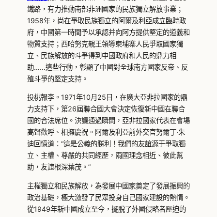
鐵路，有力推動南部非洲國家的民族獨立解放事業；
1958年，尚在爭取民族獨立的阿爾及利亞成立臨時政
府，中國第一時間予以承認并向阿方提供堅定的道義和
物質支持；西哈努克親王領導柬埔寨人民爭取國家獨
立、民族解放的斗爭得到中國政府和人民的鼎力相
助……這些行動，彰顯了中國對全球南方國家反帝、反
殖斗爭的堅定支持。
投桃報李。1971年10月25日，在廣大亞非拉國家的鼎
力支持下，第26屆聯合國大會決定恢復新中國在聯合
國的合法席位。決議通過瞬間，亞非拉國家代表在會場
高聲歡呼、相擁慶祝。阿爾及利亞前外交官努爾丁·朱
迪回憶道：“這是公義的勝利！我們的友誼源于爭取獨
立、主權、尊嚴的共同經歷，兩國理念相近、彼此幫
助，友誼根深葉茂。”
主權獨立和民族解放，為發展中國家奠定了發展振興的
政治基礎，極大激發了民眾投身自己國家建設的熱情。
從1949年新中國成立至今，擺脫了外國侵略者壓迫的