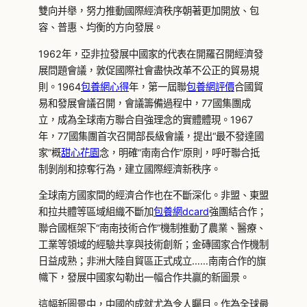
雙向并舉，努力推動國際經濟秩序朝著更加開放、包
容、普惠、均衡的方向發展。
1962年，亞非拉發展中國家的代表在開羅召開經濟發
展問題會議，敦促國際社會盡快改革不公正的貿易規
則。1964
包養網心得
年，第一屆聯
包養網評價
合國貿
易和發展會議召開，會議籌備過程中，77國集團成
立，成為全球南方聯合自強理念的實體體現。1967
年，77國集團首次召開部長級會議，提出“最不發達國
家”概
甜心花園
念，明確“南南合作”原則，呼吁聯合抵
制剝削和掠奪行為，建立國際經濟新秩序。
全球南方國家間的經濟合作也在不斷深化。非盟、東盟
和拉共體等區域組織不斷加
包養網dcard
強團結合作；
聯合國框架下“南南技術合作”機制推動了農業、醫療、
工業等領域的經驗共享與技術創新；金磚國家合作機制
日益成熟；非洲大陸自貿區正式成立……南南合作的旗
幟下，發展中國家勾勒出一幅合作共贏的新圖景。
這幅新圖景中，中國的成就尤為令人矚目。作為全球最