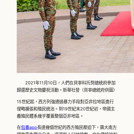
2021年11月10日，人們在貝寧科托努總統府參加
歸還歷史文物慶祝活動。新華社發（貝寧總統府供圖）
15世紀起，西方列強通過暴力手段對亞非拉地區進行
侵略擴張和殖民統治。到19世紀末20世紀初，帝國主
義殖民體系幾乎覆蓋整個亞非地區。
在
包養app
長達幾個世紀的西方殖民壓迫下，廣大南方