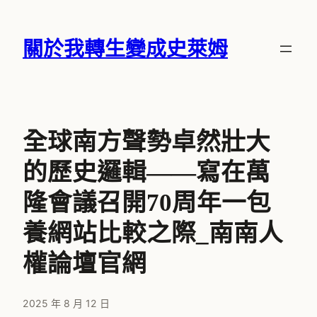
跳
至
關於我轉生變成史萊姆
主
要
內
容
全球南方聲勢卓然壯大
的歷史邏輯——寫在萬
隆會議召開70周年一包
養網站比較之際_南南人
權論壇官網
2025 年 8 月 12 日