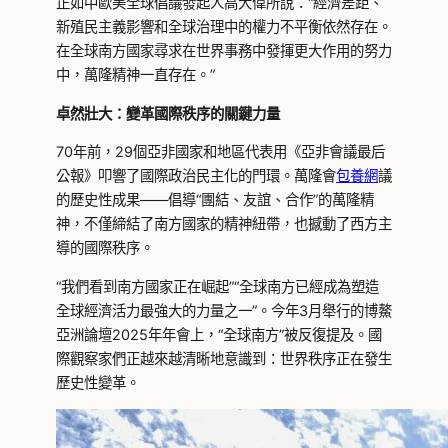
正如中歐美全球倡議發起人高大偉所說：“經濟差距、
新殖民主義影響和全球治理中的權力不平衡依然存在。
在全球南方國家尋求在世界事務中發揮更大作用的努力
中，萬隆精神一直存在。”
卓然壯大：變革國際秩序的關鍵力量
70年前，29個亞非國家和地區代表用《亞非會議最后
公報》叩響了國際政治民主化的門環。萬隆會
包養網
議
的歷史性成果——倡導“團結、友誼、合作”的萬隆精
神，不僅締結了南方國家的精神紐帶，也撼動了西方主
導的國際秩序。
“我們看到南方國家正在崛起”“全球南方已經成為塑造
全球經濟活力最強大的力量之一”。今年3月舉行的博鰲
亞洲論壇2025年年會上，“全球南方”被反復提及。國
際觀察家們正越來越清晰地意識到：世界秩序正在發生
歷史性變革。