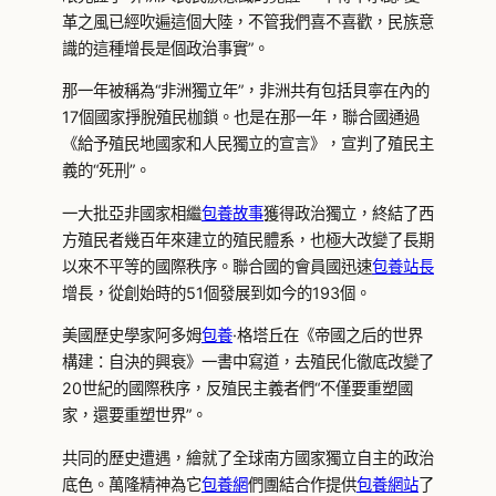
革之風已經吹遍這個大陸，不管我們喜不喜歡，民族意
識的這種增長是個政治事實”。
那一年被稱為“非洲獨立年”，非洲共有包括貝寧在內的
17個國家掙脫殖民枷鎖。也是在那一年，聯合國通過
《給予殖民地國家和人民獨立的宣言》，宣判了殖民主
義的“死刑”。
一大批亞非國家相繼
包養故事
獲得政治獨立，終結了西
方殖民者幾百年來建立的殖民體系，也極大改變了長期
以來不平等的國際秩序。聯合國的會員國迅速
包養站長
增長，從創始時的51個發展到如今的193個。
美國歷史學家阿多姆
包養
·格塔丘在《帝國之后的世界
構建：自決的興衰》一書中寫道，去殖民化徹底改變了
20世紀的國際秩序，反殖民主義者們“不僅要重塑國
家，還要重塑世界”。
共同的歷史遭遇，繪就了全球南方國家獨立自主的政治
底色。萬隆精神為它
包養網
們團結合作提供
包養網站
了