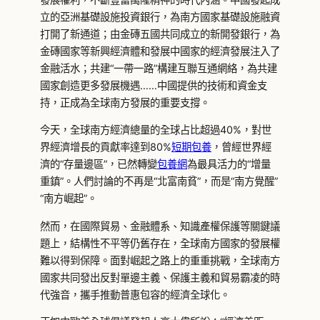
立的亞洲基礎設施投資銀行，為南方國家基礎設施融資
打開了新通道；由金磚五國共同成立的新開發銀行，為
金磚國家等新興經濟體和發展中國家的經濟發展注入了
金融活水；共建“一帶一路”構建互聯互通網絡，為共建
國家創造更多發展機遇……中國提供的技術和資金支
持，正成為全球南方發展的重要支撐。
今天，全球南方經濟總量的全球占比超過40%，對世
界經濟增長的貢獻率達到80%
短期包養
，曾經世界經
濟的“存量邊區”，已然轉變
包養網
為最具活力的“增量
重鎮”。人們討論的不再是“北富南貧”，而是“南方覺醒”
“南方崛起”。
然而，在國際貿易、金融體系、知識產權保護等關鍵議
題上，結構性不平等仍舊存在，全球南方國家的發展權
難以得到保障。面對崛起之路上的重重挑戰，全球南方
國家共同發出反對單邊主義、保護主義和貿易霸凌的時
代強音，攜手推動普惠包容的經濟全球化。