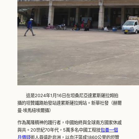
這是2024年1月16日在坦桑尼亞達累斯薩拉姆拍
攝的坦贊鐵路始發站達累斯薩拉姆站。新華社發（赫爾
曼·埃馬紐埃爾攝）
作為萬隆精神的踐行者，中國始終與全球南方國家休戚
與共。20世紀70年代，5萬多名中國工程技
包養一個
月價錢
術人員遠赴非洲，以血汗筑成1860公里的坦贊