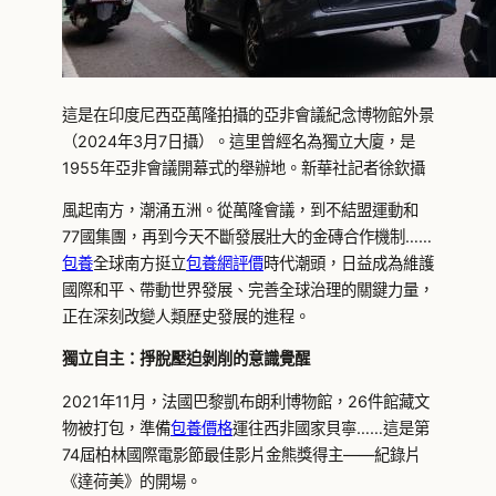
這是在印度尼西亞萬隆拍攝的亞非會議紀念博物館外景
（2024年3月7日攝）。這里曾經名為獨立大廈，是
1955年亞非會議開幕式的舉辦地。新華社記者徐欽攝
風起南方，潮涌五洲。從萬隆會議，到不結盟運動和
77國集團，再到今天不斷發展壯大的金磚合作機制……
包養
全球南方挺立
包養網評價
時代潮頭，日益成為維護
國際和平、帶動世界發展、完善全球治理的關鍵力量，
正在深刻改變人類歷史發展的進程。
獨立自主：掙脫壓迫剝削的意識覺醒
2021年11月，法國巴黎凱布朗利博物館，26件館藏文
物被打包，準備
包養價格
運往西非國家貝寧……這是第
74屆柏林國際電影節最佳影片金熊獎得主——紀錄片
《達荷美》的開場。