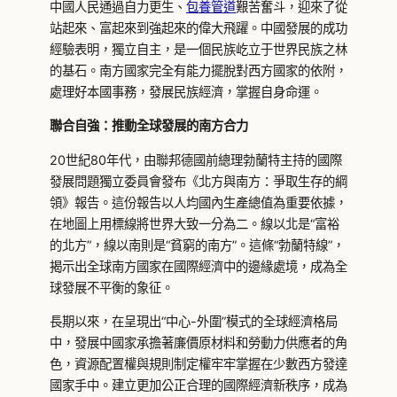
中國人民通過自力更生、
包養管道
艱苦奮斗，迎來了從
站起來、富起來到強起來的偉大飛躍。中國發展的成功
經驗表明，獨立自主，是一個民族屹立于世界民族之林
的基石。南方國家完全有能力擺脫對西方國家的依附，
處理好本國事務，發展民族經濟，掌握自身命運。
聯合自強：推動全球發展的南方合力
20世紀80年代，由聯邦德國前總理勃蘭特主持的國際
發展問題獨立委員會發布《北方與南方：爭取生存的綱
領》報告。這份報告以人均國內生產總值為重要依據，
在地圖上用標線將世界大致一分為二。線以北是“富裕
的北方”，線以南則是“貧窮的南方”。這條“勃蘭特線”，
揭示出全球南方國家在國際經濟中的邊緣處境，成為全
球發展不平衡的象征。
長期以來，在呈現出“中心-外圍”模式的全球經濟格局
中，發展中國家承擔著廉價原材料和勞動力供應者的角
色，資源配置權與規則制定權牢牢掌握在少數西方發達
國家手中。建立更加公正合理的國際經濟新秩序，成為