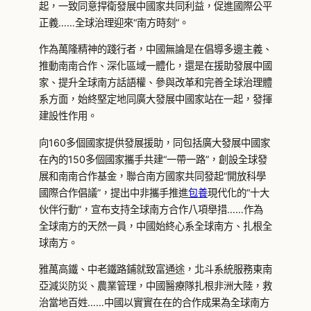
起，一致同意捍衛發展中國家共同利益，促進國際公平
正義……全球治理迎來“南方時刻”。
作為萬隆精神的踐行者，中國無論是在倡導多邊主義、
推動南南合作、深化區域一體化，還是在援助發展中國
家、提升全球南方話語權、參與改革和完善全球治理體
系方面，始終堅定地同廣大發展中國家站在一起，發揮
建設性作用。
向160多個國家提供發展援助，同包括廣大發展中國家
在內的150多個國家攜手共建“一帶一路”，創設全球發
展和南南合作基金，聯合南方國家共同發起“開放科學
國際合作倡議”，提出中非攜手推進
包養
現代化的“十大
伙伴行動”，宣布支持全球南方合作八項舉措……作為
全球南方的天然一員，中國始終心系全球南方、扎根全
球南方。
雅萬高鐵、中老鐵路鋪就致富通途，北斗系統服務東南
亞減災防災、農業管理，中國醫療隊扎根非洲大陸，救
治當地百姓……中國以實實在在的合作成果為全球南方