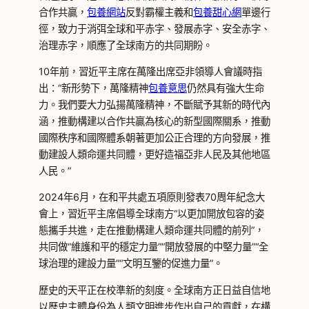
合作共贏，
包養網站
反對霸權主義和
包養甜心網
單邊行
徑，致力于消弭全球和平赤字、發展赤字、安全赤字、
治理赤字，順應了全球南方的共同期盼。
10年前，習近平主席在萬隆出席亞非領導人會議時指
出：“新形勢下，萬隆精神
包養意思
仍然具有強大生命
力。我們要大力弘揚萬隆精神，不斷賦予其新的時代內
涵，推動構建以合作共贏為核心的新型國際關系，推動
國際秩序和國際體系朝著更加公正合理的方向發展，推
動建設人類命運共同體，更好造福亞非人民及其他地區
人民。”
2024年6月，在和平共處五項原則發表70周年紀念大
會上，習近平主席倡導全球南方“以更加開放包容的姿
態攜手共進，走在推動構建人類命運共同體的前列”，
共同做“維護和平的穩定力量”“開放發展的中堅力量”“全
球治理的建設力量”“文明互鑒的促進力量”。
歷史的天平正在校準新的刻度。全球南方正日益自信地
以歷史主體身份為人類文明進步作出自己的貢獻，在構