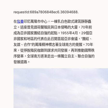
requestId:689a7806848ec6.36094688.
在
包養
印尼萬隆市中心，一棟乳白色歐式建筑靜靜矗
立。這座曾見證荷蘭殖民與日本侵略的大廈，70年前
成為亞非國家團結自強的起點。1955年4月，29個亞
非國家和地區的代表在此召開首屆亞非會議，“團結、
友誼、合作”的萬隆精神標志著全球南方的覺醒。70年
來，從掙脫殖民枷鎖到謀求共同發展，再到推動國際秩
序變革，全球南方逐漸走出一條獨立自主、聯合自強的
發展道路。