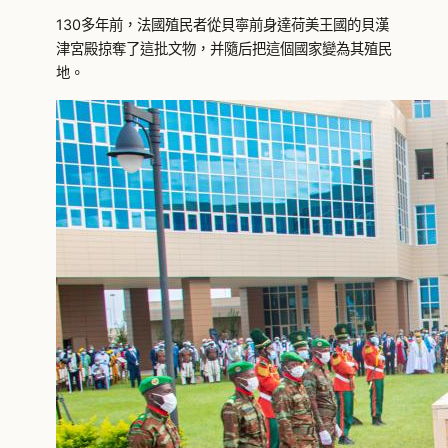
130多年前，法國殖民者從貝寧前身達荷美王國的貝漢
津宮殿掠奪了這批文物，并隨后把這個國家變為其殖民
地。