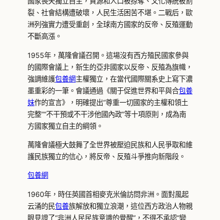
國家喪失獨立自主，資源和人口被掠奪、文化傳統被割
裂、社會結構遭破壞，人民生活困苦不堪。二戰后，歐
洲列強實力遭受重創，全球南方國家的反帝、反殖運動
不斷高漲。
1955年，萬隆會議召開。這場沒有西方殖民國家參與
的國際會議上，新生的亞非國家以反帝、反殖為旗幟，
強調維護
包養網
主權獨立，在當代國際關系史上寫下濃
墨重彩的一筆。會議通過《關于促進世界和平與合
包養
妹
作的宣言》，明確提出“尊重一切國家的主權和領土
完整”“不干預或不干涉他國內政”等十項原則，成為南
方國家獨立自主的綱領。
萬隆會議極大鼓舞了全世界被壓迫民族和人民爭取和維
護民族獨立的信心，將反帝、反殖斗爭推向新階段。
包養網
1960年，時任英國首相麥克米倫訪問非洲。面對風起
云涌的民
包養
族解放和獨立浪潮，這位西方政治人物親
眼見證了“非洲人民民族意識的覺醒”，不得不承認“變