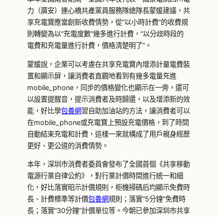
力（廣安）連心橋共產黨員服務隊總隊長蒙媛建議，共
享充電寶應當創新收費情勢，從“以小時計費”的收費規
則轉變為以“充電度數”幾多進行計費，“以分歧時段的
電費和充電量進行計費，價格清楚明了”。
蒙媛說，企業可以考慮在共享充電寶內增添計量電費裝
置和顯示屏，讓消費者直觀地看到有幾多電量充進
mobile_phone，同步的價格變化也顯示在一旁，還可
以設置提醒音，提示消費者及時歸還，以及增添新的效
能，好比學
包養網
習自助加油站的方法，讓消費者可以
在mobile_phone或充電寶上預設充電價格，到了時間
自動結束充電和計費，這樣一來就構成了用戶親身經歷
更好、更公道的消費情勢。
本年，深圳市消費者委員會發布了全國首個《共享移動
電源行業自律公約》，對行業計價時間進行統一和細
化，好比落實昭示計價規則，柜機掃碼后均顯示免費時
長、計費標準等計價
包養網
規則；落實“5分鐘”免費時
長；落實“30分鐘”計價單位等。今朝已參加深圳市共享