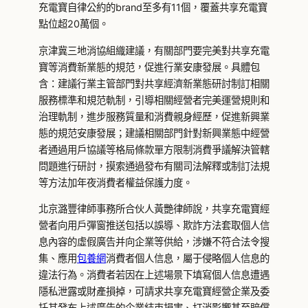
充電寶自律公約的brand至多有11個，覆蓋共享充電寶
點位超20萬個。
京津冀三地消協組織建議，有關部門要完美對共享充電
寶等消費新業態的規范，促進行業安康發展。具體包
含：建議行業主管部門對共享經濟新業態研討制訂相關
服務標準和規范軌制，引導相關經營者完美運營規則和
治理軌制，進步服務質量和消費親身經歷，促進新興業
態的規范安康發展；建議相關部門針對新興業態中經營
者通過用戶協議等格局條款單方限制消費爭議解決管轄
問題進行研討，摸索通過發布有關司法解釋或制訂法規
等方法加年夜消費者權益保護力度。
北京潞豐律師事務所合伙人黃艷律師說，共享充電寶經
營者向用戶彈窗推送包括以誤導、欺詐方法套取個人信
息內容的虛假廣告并向企業等供給，涉嫌不符合法令搜
集、應用
包養網
消費者個人信息，屬于侵略個人信息的
違法行為。消費者若因在上述場景下填寫個人信息遭遇
隱私泄露或財產損掉，可請求共享充電寶經營企業及委
托其發布上述廣告的企業結束損害、打消影響甚至賠償