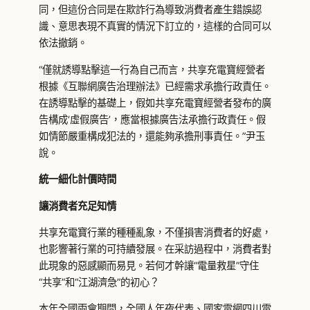
同，但這份合同是在欺詐行為導致消費者產生錯誤認
識、意思表現不真實的情況下訂立的，這樣的合同可以
依法撤銷。
“僅就誘導點擊這一行為自己而言，共享充電寶經營者
根據《互聯網廣告治理辦法》已經需求承擔行政責任。
在誘導點擊的基礎上，假如共享充電寶經營者發布的廣
告構成‘虛假廣告’，應當根據廣告法承擔行政責任。假
如情節嚴重構成犯法的，還能夠承擔刑事責任。”尹玉
說。
統一細化計價時間
讓消費者充足知情
共享充電寶行業的種種亂象，不僅損害消費者的好處，
也影響著行業的可持續發展。在采訪過程中，消費者對
此現象的惡感顯而易見。若何才幹讓“電量救星”守住
“共享”和“江湖濟急”的初心？
本年全國兩會期間，全國人年夜代表、國家電網四川電