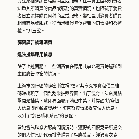
方法來捆綁銷售相關商品或服務，在事實上阻礙消費者
知悉其所購買的商品或服務的真實情況，也阻礙了消費
者自立選擇購買何種商品或服務，變相強制消費者購買
相關商品或服務，從而涉嫌侵略消費者的知情權和選擇
權。”尹玉說。
彈窗廣告誘導消費
違法搜集應用信息
除了上述問題，一些消費者在應用共享充電寶時還碰到
虛假廣告彈窗的情況。
上海市閔行區的陳密斯在掃“怪×”共享充電寶租借二維
碼時出現了一個刮刮樂抽獎界面。出于獵奇，陳密斯點
擊開始抽獎，隨即界面顯示她已中獎，并提醒“填寫個
人信息即可領取獎品”。陳密斯按請求提交個人信息，
收到了“您已勝利購買”的提醒。
當她嘗試聯系客服詢問情況時，獲得的回復竟是所提交
的個人信息即代表批準購買了相應獎品。經過屢次協