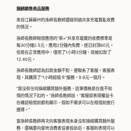
捆綁銷售商品服務
來自江蘇蘇州的孫師長教師還碰到過共享充電寶亂收費
的情況。
孫師長教師租借應用的“來×”共享充電寶的收費標準是
每30分鐘2.5元，應用2分鐘內免費，逐日封頂60元。
但是在正常應用中，僅用了1小時3分鐘，就被扣款了
12.40元。
孫師長教師認為扣款金額不對，便聯系了客服。客服表
現，其購買了“1小時超值卡”服務，9.9元一個月。
“我沒有任何操縱購買額外服務，這筆價格是在我不知
情的情況下扣的。”孫師長教師說，“客服卻表現權益卡
在確認租借前都有顯示，假如不需求可以在租借前進行
選擇。”
當孫師長教師再次向客服表現本身沒有操縱購買額外服
務，還稱要向當地消費者協會投訴后，客服則表現可以