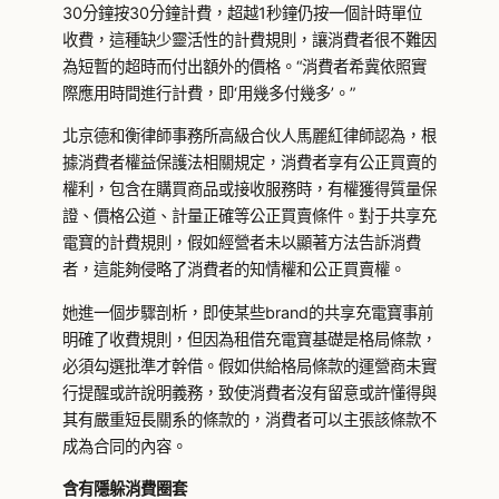
30分鐘按30分鐘計費，超越1秒鐘仍按一個計時單位
收費，這種缺少靈活性的計費規則，讓消費者很不難因
為短暫的超時而付出額外的價格。“消費者希冀依照實
際應用時間進行計費，即‘用幾多付幾多’。”
北京德和衡律師事務所高級合伙人馬麗紅律師認為，根
據消費者權益保護法相關規定，消費者享有公正買賣的
權利，包含在購買商品或接收服務時，有權獲得質量保
證、價格公道、計量正確等公正買賣條件。對于共享充
電寶的計費規則，假如經營者未以顯著方法告訴消費
者，這能夠侵略了消費者的知情權和公正買賣權。
她進一個步驟剖析，即使某些brand的共享充電寶事前
明確了收費規則，但因為租借充電寶基礎是格局條款，
必須勾選批準才幹借。假如供給格局條款的運營商未實
行提醒或許說明義務，致使消費者沒有留意或許懂得與
其有嚴重短長關系的條款的，消費者可以主張該條款不
成為合同的內容。
含有隱躲消費圈套