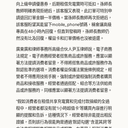
向上級申請優惠券，后期租借充電寶時可抵扣。孫師長
教師明確表現拒絕后，該客服又表現，此訂單可特別申
請退回訂單金額一半價格。當孫師長教師再次拒絕后，
該客服盼望其能留下mobile_phone號碼，稱會讓高級
專員在48小時內回復。但直到發稿時，孫師長教師仍
然沒有比及回復，權益卡和訂單價格也沒被退還。
廣東廣和律師事務所高級合伙人尹玉律師說，電子商務
法規定，電子商務經營者搭售商品或許服務，應當以顯
著方法提請消費者留意，不得將搭售商品或許服務作為
默認批準的選項。消費者權益保護法實施條例規定，經
營者不得應用技術手腕，強制或許變相強制消費者購買
商品和接收服務，經營者通過搭配、組合等方法供給商
品或許服務的，同樣應當以顯著方法提請消費者留意。
“假如消費者在租借共享充電寶和完成付款操縱的全過
程中，經營者都沒有就‘1小時超值卡’等購買內容進行明
顯的提醒和告訴，這種情況下，經營者除非能提出相反
證據，否則該行為很能夠是通過‘默認勾選’‘含混其詞’等