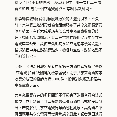
接受了我2小時的價格。照這樣下往，用一次共享充電
寶不如直接買一個充電寶劃算。”李師長教師說。
和李師長教師有著同樣感觸感染的人還有良多。不久
前，京津冀三地消費者協會組織發布了共享充電寶消費
調查結果，有近六成受訪者認為共享充電寶收費分歧
理。調查結果還顯示，共享充電寶在應用過程中存在充
電寶容量缺乏、設備老舊毛病多和充電速率慢等問題，
歸還過程中存在歸還網點少、機柜無空位、歸還地點不
詳細等情況。
此外，《法治日報》記者在某第三方消費者投訴平臺以
“充電寶 扣費”為關鍵詞檢索發現，關于共享充電寶商家
收費分歧理的投訴有近3000條，投訴對象觸及多個共
享充電寶brand。
共享充電寶存在的多種問題不僅損害了消費者符合法規
權益，並且影響了共享充電寶這種新消費形式的安康發
展。若何解決共享充電寶行業的種種亂象，讓消費者不
再因應用共享充電寶而覺得焦慮？對此，記者近日進行