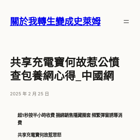
跳
至
關於我轉生變成史萊姆
主
要
內
容
共享充電寶何故惹公憤
查包養網心得_中國網
2025 年 2 月 25 日
超1秒按半小時收費 捆綁銷售隱藏圈套 頻繁彈窗誘導消
費
共享充電寶何故惹眾怒