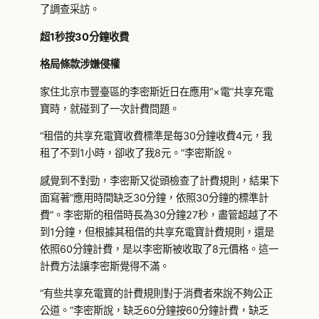
了調查采訪。
超1秒按30分鐘收費
格局條款涉嫌侵權
家住北京市豐臺區的李密斯近日在應用“×電”共享充電
寶時，就碰到了一次計費問題。
“租借的共享充電寶收費標準是每30分鐘收費4元，我
租了不到1小時，卻收了我8元。”李密斯說。
感覺到不對勁，李密斯又從頭檢查了計費規則，結果下
面寫著“應用時間缺乏30分鐘，依照30分鐘的標準計
費”。李密斯的租借時長為30分鐘27秒，盡管超越了不
到1分鐘，但根據其租借的共享充電寶計費規則，還是
依照60分鐘計費，是以李密斯被收取了8元價格。這一
計費方法讓李密斯覺得不滿。
“有些共享充電寶的計費規則對于消費者來說不夠公正
公道。”李密斯說，缺乏60分鐘按60分鐘計費，缺乏