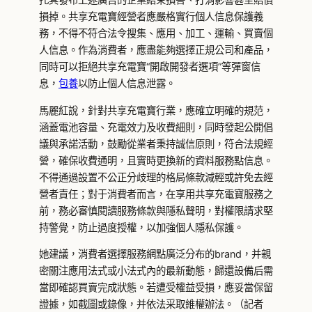
損掉。共享充電寶經營者應嚴格實行個人信息保護義
務，不得不符合法令搜集、應用、加工、運輸、買賣個
人信息。作為消費者，應盡能夠選擇正規公司和產品，
同時可以拒絕共享充電寶“開啟開發者選項”等彈窗信
息，
包養
以防止個人信息泄露。
馬麗紅說，針對共享充電寶行業，應確立明確的規范，
涵蓋電池容量、充電效力及收費細則，同時發起公開倡
議與承諾活動，鼓勵從業者秉持誠信原則，符合法規經
營，確保收費通明，且實時更換新的資料服務點信息。
不得通過設置不公正分歧理的格局條款減輕或許免去經
營者責任；對于消費者而言，在享用共享充電寶服務之
前，務必審慎閱讀服務條款與隱私聲明，對權限請求堅
持警覺，防止過度授權，以加強個人隱私保護。
她建議，消費者選擇服務網點廣泛分布的brand，并親
密關注應用法式或小法式內的最新動態，歸還設備后需
當即確認買賣完成狀態。若遭受權益受損，應妥當保留
證據，如截圖或錄像，并依法采取維權辦法。（記者