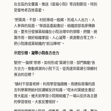
在全區的全覆蓋，推送《星級小院》等自制節目，特別
受當地老百姓喜愛。
“把黨員、干部、村民擰成一股繩，形成人人出力、人
人參與的局面。”榮昌區委副書記、組織部部長廖傳錦
說，要充分發揮黨組織在小院治理中的領導、把關、統
籌作用，做好組織鞏固、人心凝聚、資源整合等工作，
把小院建成黨組織的“前沿陣地”。
示范引領，凝聚小院各方合力
堅持“一盤棋”思想，如何形成“黨建引領、部門聯動”各
方合力，推動資源向小院下沉，從而達到黨建引領鄉村
善治的目標？
“鎮村干部當老師，利用學習強國機，用通俗易懂的語
言列舉案例給村民講解反詐知識。”塔水村黨總支書記
曾大能說，幾天前學習小院剛組織了一場以反詐為主題
的學習夜校，大家反響很好。