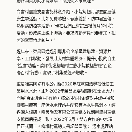
動各類資源向小院聚集，特別受大家歡迎。
尚書村黨總支副書記林念介紹，小院每個月都要開展健
康主題活動，比如免費體檢、健康義診、防中暑宣傳、
熱射病防控等活動，“現在我們正嘗試直播每月的小院
活動，形成線上線下聯動，要求流動黨員也要參加，把
黨的聲音傳達到戶。”
近年來，榮昌區通過引導非公企業黨建聯建、資源共
享、工作聯動，發展壯大村集體經濟，提升小院的自主
“造血”功能。廣順街道柳壩村生態小院積極響應“百企
聯百村”行動，實現了村集體經濟增收。
重慶唯美陶瓷有限公司從2020年底就開始尋找低價工
業用水水源，正巧2022年榮昌區委組織部在全區大力
開展“百企聯百村”行動，該公司在村企結對共建中得知
柳壩村擁有一座污水處理站并配套有凈水生態濕地。經
過深入調研，唯美陶瓷有限公司黨總支找到柳壩村黨總
支協商后達成一致，2022年5月，雙方合作的中水項
目正式開工。柳壩村黨總支書記邱富說：“污水處理站