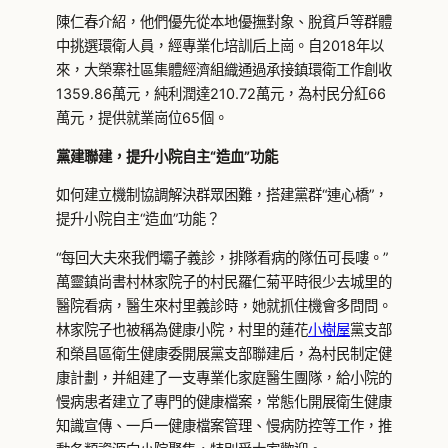
陳仁春介紹，他們優先從本地優撫對象、脫貧戶等群體
中挑選環衛人員，經專業化培訓后上崗。自2018年以
來，大榮寨社區集體經濟組織通過承接鎮環衛工作創收
1359.86萬元，純利潤達210.72萬元，為村民分紅66
萬元，提供就業崗位65個。
黨建聯建，提升小院自主“造血”功能
如何建立機制協調解決群眾困難，搭建黨群“連心橋”，
提升小院自主“造血”功能？
“每回大夫來我們壩子義診，排隊看病的隊伍可長嘍。”
萬靈鎮尚書村林家院子的村民羅仁菊平時很少去城里的
醫院看病，醫生來村里義診時，她就抓住機會多問問。
林家院子也被稱為健康小院，村里的蓮花
小樹屋
黨支部
和榮昌區衛生健康委開展黨支部聯建后，為村民制定健
康計劃，并組建了一支專業化家庭醫生團隊，給小院的
慢病患者建立了專門的健康檔案，常態化開展衛生健康
知識宣傳、一戶一健康檔案管理、慢病防控等工作，推