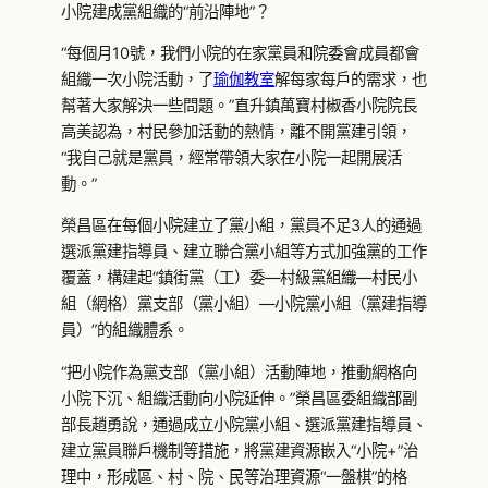
小院建成黨組織的“前沿陣地”？
“每個月10號，我們小院的在家黨員和院委會成員都會
組織一次小院活動，了
瑜伽教室
解每家每戶的需求，也
幫著大家解決一些問題。”直升鎮萬寶村椒香小院院長
高美認為，村民參加活動的熱情，離不開黨建引領，
“我自己就是黨員，經常帶領大家在小院一起開展活
動。”
榮昌區在每個小院建立了黨小組，黨員不足3人的通過
選派黨建指導員、建立聯合黨小組等方式加強黨的工作
覆蓋，構建起“鎮街黨（工）委—村級黨組織—村民小
組（網格）黨支部（黨小組）—小院黨小組（黨建指導
員）”的組織體系。
“把小院作為黨支部（黨小組）活動陣地，推動網格向
小院下沉、組織活動向小院延伸。”榮昌區委組織部副
部長趙勇說，通過成立小院黨小組、選派黨建指導員、
建立黨員聯戶機制等措施，將黨建資源嵌入“小院+”治
理中，形成區、村、院、民等治理資源“一盤棋”的格