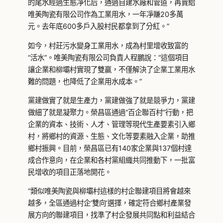
的尾水經過生態凈化后，通過自建水廠和管道，再賣給
唯美陶瓷有限公司作為工業用水，一年凈賺20多萬
元。去年底600多戶入股村民都拿到了分紅。”
如今，村莊污水變身工業用水，成為村里增收致富的
“活水”。唯美陶瓷有限公司負責人程鵬說：“這個項目
讓企業和柳壩村實現了雙贏，不僅解決了企業工業用水
難的問題，也降低了企業用水成本。”
黨建做實了就是生產力，黨建做強了就是競爭力，黨建
做細了就是凝聚力。榮昌區通過“百企聯百村”行動，把
企業的資本、技術、人才、管理等現代生產要素引入鄉
村，將鄉村的資源、生態、文化等要素融入企業，助推
鄉村振興。目前，榮昌區已有140家企業與137個村達
成合作意向，在企業和各村黨組織共同推動下，一批富
民增收的項目正落地開花。
“類似唯美陶瓷與柳壩村這樣的村企聯建項目將會越來
越多，全區通過村企‘雙向’選擇，確定符合鄉村產業發
展方向的聯建項目，找準了村企發展共同點和利益結合