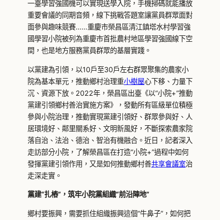
一臺學習強國機可以實現送學入院，手機掃碼就能播放
重要會議的同期音頻，線下挑戰答題室讓黨員群眾面對
面參與趣味競賽……重慶市榮昌區清江鎮塔水村學習強
國學習小院被列為重慶市首批農村地區學習強國線下空
間，也是地方服務黨員群眾的基層實踐。
以黨建為引領，以10戶至30戶左右群眾聚集的農家小
院為基本單元，推動鄉村治理重
小樹屋
心下移、力量下
沉、資源下放。2022年，榮昌區出臺《以“小院+”推動
黨建引領鄉村善治實施方案》，發動所有區級單位積極
參與小院治理，推動實現黨建引領好、群眾參與好、人
居環境好、鄰里關系好、文明新風好，不斷探索農家院
落自治、法治、德治、智治有機融合。近日，記者深入
走訪部分小院，了解榮昌區在打造“小院+”過程中如何
發揮黨建引領作用，又是如何推動鄉村善
共享會議室
治
走深走實。
黨建“扎樁”，筑牢小院黨組織“前沿陣地”
鄉村要振興，需要抓住組織振興這個“牛鼻子”，如何把