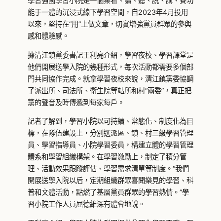
學習強國學習小院是一個集看、讀、聽、說、講、賽功
能于一體的沉浸式線下學習空間，自2023年4月投用
以來，堅持在“用”上做文章，切實增強黨員群眾的參與
感和體驗感。
據清江鎮黨委書記王利亮介紹，學習夜校、學習課堂是
他們開展送學入院的幾種形式，每次活動都需要多個部
門共同協作完成。就拿學習夜校來說，清江鎮黨委協調
了派出所、司法所、衛生院等站所和村“兩委”，真正把
黨的聲音及時傳遞到每家每戶。
記者了解到，學習小院以可持續、常態化、制度化為目
標，在隊伍建設上，分別選派區、鎮、村三級學習管理
員、學習指導員、小院學習委員，構建立體的學習管理
體系和學習組織構架。在學習激勵上，制定了積分管
理、活動效果跟蹤評估、學習需求清單等制度。“我們
開展送學入院以后，定期組織群眾喜聞樂見的學習、科
普和文體活動，點燃了基層黨員群眾的學習熱情。”學
習小院工作人員屈德維深有體會地說。