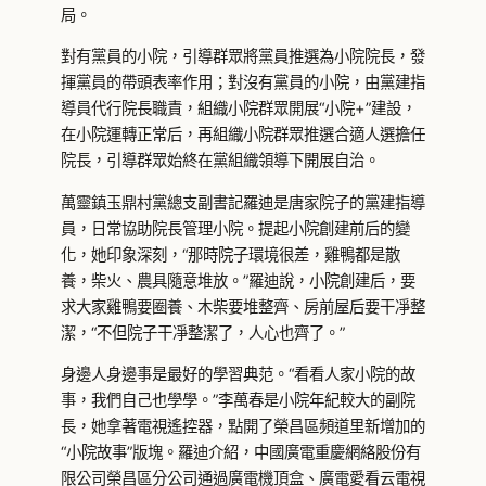
局。
對有黨員的小院，引導群眾將黨員推選為小院院長，發
揮黨員的帶頭表率作用；對沒有黨員的小院，由黨建指
導員代行院長職責，組織小院群眾開展“小院+”建設，
在小院運轉正常后，再組織小院群眾推選合適人選擔任
院長，引導群眾始終在黨組織領導下開展自治。
萬靈鎮玉鼎村黨總支副書記羅迪是唐家院子的黨建指導
員，日常協助院長管理小院。提起小院創建前后的變
化，她印象深刻，“那時院子環境很差，雞鴨都是散
養，柴火、農具隨意堆放。”羅迪說，小院創建后，要
求大家雞鴨要圈養、木柴要堆整齊、房前屋后要干凈整
潔，“不但院子干凈整潔了，人心也齊了。”
身邊人身邊事是最好的學習典范。“看看人家小院的故
事，我們自己也學學。”李萬春是小院年紀較大的副院
長，她拿著電視遙控器，點開了榮昌區頻道里新增加的
“小院故事”版塊。羅迪介紹，中國廣電重慶網絡股份有
限公司榮昌區分公司通過廣電機頂盒、廣電愛看云電視