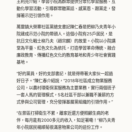
王利亮介紹，學習小院為群眾提供分眾化學習服務、互
動化學習活動，引導群眾聽黨話、感黨恩、跟黨走，發
揮著示范引領作用。
萬靈鎮大榮寨社區黨總支書記陳仁春是把柳乃夫青年小
院建成示范小院的帶頭人。這個小院有25戶居民，是
抗日文化戰士柳乃夫（趙宗麟）的故里。小院以小院講
堂為平臺、紅色文化為依托，打造學習革命傳統、融合
廉政教育、傳播紅色文化的教育基地和青少年社會實踐
基地。
“好的黨員，好的支部書記，就是得帶著大家伙一起過
好日子。”陳仁春介紹說，“2018年社區成立物業服務
公司，以農村環衛保潔服務為主要業務，實行兩個班子
一套人馬的管理模式，5名社區干部以兼職不兼薪的方
式參與公司管理，充分發揮基層黨組織的引領作用。”
“在景區打掃衛生不累，離家近還方便照顧生病的老
伴，每月能有2000多元的收入，知足著嘞！”柳乃夫青
年小院居民楊順菊很滿意物業公司的這份工作。