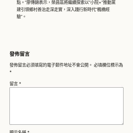
點。”廖傳錦表示，榮昌區將繼續探索以“小院+”推動黨
建引領鄉村善治走深走實，深入踐行新時代“楓橋經
驗”。
發佈留言
發佈留言必須填寫的電子郵件地址不會公開。
必填欄位標示為
*
留言
*
顯示名稱
*