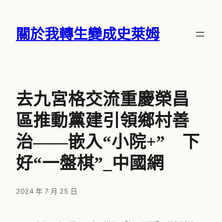
跳
至
關於我轉生變成史萊姆
主
要
內
容
去九宮格交流重慶榮昌
區推動黨建引領鄉村善
治——嵌入“小院+” 下
好“一盤棋”_中國網
2024 年 7 月 25 日