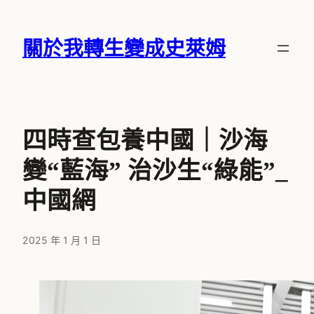
跳
至
關於我轉生變成史萊姆
主
要
內
容
四時查包養中國｜沙海
變“藍海” 治沙生“綠能”_
中國網
2025 年 1 月 1 日