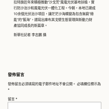
拉特旗近年來積極推動“沙戈荒”風電光伏基地扶植，實
行防沙治沙和風電光伏一體化工程。今朝，本地已建成
10余個光伏治沙項目，讓茫茫沙海蝶變為包含無窮“綠
能”的“藍海”，譜寫出庫布其戈壁生態管理與新動力財
產協同成長的新篇章。
新華社記者 李志鵬 攝
發佈留言
發佈留言必須填寫的電子郵件地址不會公開。
必填欄位標示為
*
留言
*