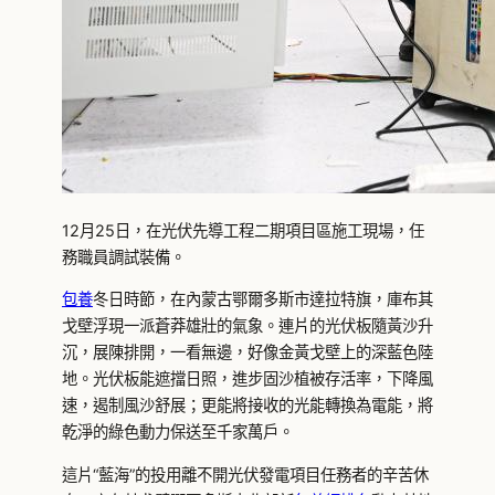
12月25日，在光伏先導工程二期項目區施工現場，任
務職員調試裝備。
包養
冬日時節，在內蒙古鄂爾多斯市達拉特旗，庫布其
戈壁浮現一派蒼莽雄壯的氣象。連片的光伏板隨黃沙升
沉，展陳排開，一看無邊，好像金黃戈壁上的深藍色陸
地。光伏板能遮擋日照，進步固沙植被存活率，下降風
速，遏制風沙舒展；更能將接收的光能轉換為電能，將
乾淨的綠色動力保送至千家萬戶。
這片“藍海”的投用離不開光伏發電項目任務者的辛苦休