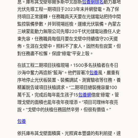
息。庫布其戈壁鄂爾多斯中北部新
包養網排名
動力基地
光伏先導工程一期項目于2023年末并網發電。為了保
持項目正常運轉，任務職員天天要在光儲電站把持中間
監控裝備參數，并到現場巡檢，運維光伏裝備。內蒙古
三峽蒙能動力無限公司先導220千伏光儲電站擔任人史
東先容，任務職員每個月要在戈壁中持續值守20天擺
佈，生涯在戈壁中，照料不了家人，固然有些寂寞，但
對任務盡不松懈，保證“綠電”平安上彀。
在該工程二期項目扶植現場，1500多名扶植者在冬日
沙海中奮力再造新“藍海”。他們冒著冷
包養
風，嚴重有
序地停止光伏板裝置、裝備調試、測實驗收等任務，養
精蓄銳告竣項目扶植請求。“二期項目總裝機容量100
萬千瓦，完成后每年能生孩子15
包養網
億度‘綠電’，管
理戈壁的面積也能年夜年夜增添。”項目司理林年夜亮
說，“戈壁中的扶植任務固然辛勞，但很有價值。”
包養
依托庫布其戈壁面積廣、光照資本豐盛的有利前提，達