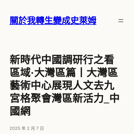
跳
至
關於我轉生變成史萊姆
主
要
內
容
新時代中國調研行之看
區域·大灣區篇丨大灣區
藝術中心展現人文去九
宮格聚會灣區新活力_中
國網
2025 年 2 月 7 日