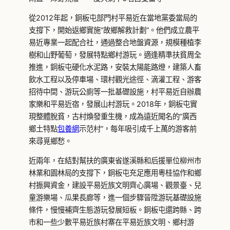
從2012年起，銅板屯部門村平易近在當地黨委當局的
支撐下，開始返鄉實施“故鄉解救計劃”。他們成立農平
易近專業一起配合社，通過整合地盤資源，規模種植李
樹和山野葡萄，發展特點鄉村游玩。適逢精準扶貧周全
推進，銅板屯硬化水泥路，安裝太陽能路燈，建築人畜
飲水工程以及停車場、環村觀光途徑、滴灌工程、游客
招待中間、游玩公廁等一批基礎設施，村平易近自辦農
家樂和平易近宿，發展山村游玩。2018年，銅板屯實
現整體脫貧，古村煥發重生機，成為遠近聞名的“廣西
鄉土特點
包養網
示范村”，每年吸引成千上萬的游客前
來尋覓鄉愁。
近兩年，在結對幫扶的廣東省遂溪縣和后援單位柳州市
林業和園林局的支撐下，銅板屯充足應用粵桂協作和鄉
村振興資金，建設平易近族文明齊心廣場、觀景臺、兒
童游樂場、瓜果長廊等，進一個步驟晉陞游玩基礎設施
條件，慢慢補齊生態游玩發展短板。銅板屯還跨縣、跨
市和一些少數平易近族村寨在平易近族文明、鄉村游