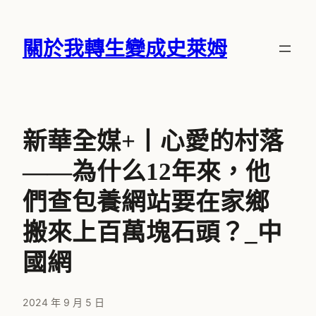
跳
至
關於我轉生變成史萊姆
主
要
內
容
新華全媒+丨心愛的村落
——為什么12年來，他
們查包養網站要在家鄉
搬來上百萬塊石頭？_中
國網
2024 年 9 月 5 日