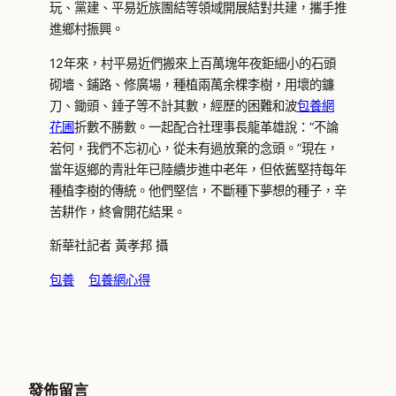
玩、黨建、平易近族團結等領域開展結對共建，攜手推
進鄉村振興。
12年來，村平易近們搬來上百萬塊年夜鉅細小的石頭
砌墻、鋪路、修廣場，種植兩萬余棵李樹，用壞的鐮
刀、鋤頭、錘子等不計其數，經歷的困難和波
包養網
花圃
折數不勝數。一起配合社理事長龍革雄說：“不論
若何，我們不忘初心，從未有過放棄的念頭。”現在，
當年返鄉的青壯年已陸續步進中老年，但依舊堅持每年
種植李樹的傳統。他們堅信，不斷種下夢想的種子，辛
苦耕作，終會開花結果。
新華社記者 黃孝邦 攝
包養
包養網心得
發佈留言