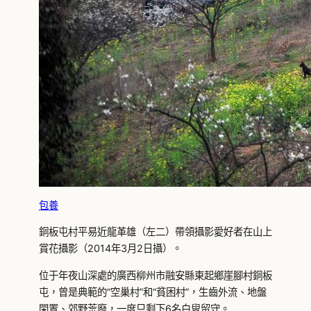
包養
銅板屯村平易近龍革雄（左二）帶領攝影愛好者在山上
賞花攝影（2014年3月2日攝）。
位于年夜山深處的廣西柳州市融安縣東起鄉崖腳村銅板
屯，曾是典範的“空巢村”和“貧困村”，生齒外流、地盤
閑置、郊野荒廢，一度只剩下6名白叟留守。