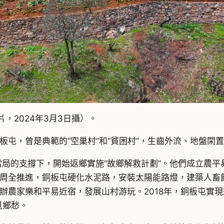
，2024年3月3日攝）。
屯，曾是典範的“空巢村”和“貧困村”，生齒外流、地盤閑
當局的支撐下，開始返鄉實施“故鄉解救計劃”。他們成立農
周全推進，銅板屯硬化水泥路，安裝太陽能路燈，建築人畜
辦農家樂和平易近宿，發展山村游玩。2018年，銅板屯實現
覓鄉愁。