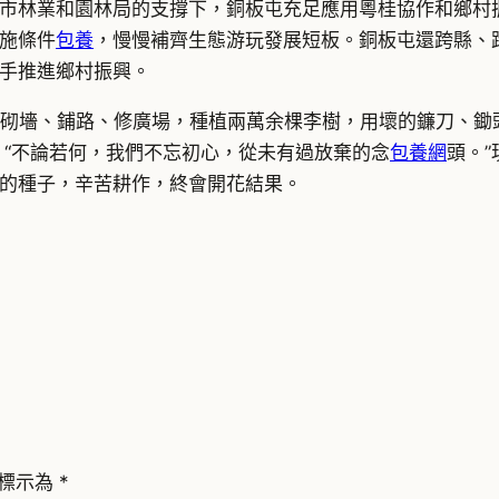
市林業和園林局的支撐下，銅板屯充足應用粵桂協作和鄉村
施條件
包養
，慢慢補齊生態游玩發展短板。銅板屯還跨縣、
手推進鄉村振興。
頭砌墻、鋪路、修廣場，種植兩萬余棵李樹，用壞的鐮刀、鋤
：“不論若何，我們不忘初心，從未有過放棄的念
包養網
頭。
的種子，辛苦耕作，終會開花結果。
標示為
*