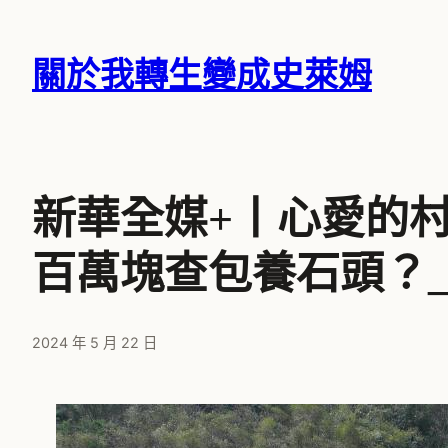
跳
至
關於我轉生變成史萊姆
主
要
內
容
新華全媒+丨心愛的
百萬塊查包養石頭？
2024 年 5 月 22 日