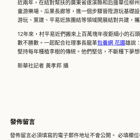
近兩年，在結對幫扶的廣東省遂溪縣和后援單位柳州
童游樂場、瓜果長廊等，進一個步驟晉陞游玩基礎設
游玩、黨建、平易近族團結等領域開展結對共建，攜
12年來，村平易近們搬來上百萬塊年夜鉅細小的石
數不勝數。一起配合社理事長龍革
包養網 花圃
雄說
堅持每年種植李樹的傳統。他們堅信，不斷種下夢想
新華社記者 黃孝邦 攝
發佈留言
發佈留言必須填寫的電子郵件地址不會公開。
必填欄位