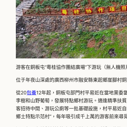
游客在銅板屯“粵桂協作團結廣場”下游玩（無人機照片
位于年夜山深處的廣西柳州市融安縣東起鄉崖腳村銅板
從20
包養
12年起，銅板屯部門村平易近在當地黨委
李樹和山野葡萄，發展特點鄉村游玩。適逢精準扶貧
客招待中間、游玩公廁等一批基礎設施，村平易近自
鄉土特點示范村”，每年吸引成千上萬的游客前來尋