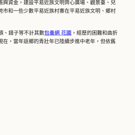
振興資金，建設平易近族文明齊心廣場、觀景臺、兒
跨市和一些少數平易近族村寨在平易近族文明、鄉村
頭、錘子等不計其數
包養網 花圃
，經歷的困難和曲折
”現在，當年返鄉的青壯年已陸續步進中老年，但依舊