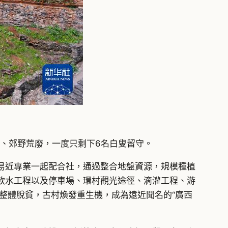
置、郊野荒廢，一度只剩下6名白叟留守。
平易近專業一起配合社，通過整合地盤資源，規模種植
飲水工程以及停車場、環村觀光途徑、滴灌工程、游
整體脫貧，古村煥發重生機，成為遠近聞名的“廣西