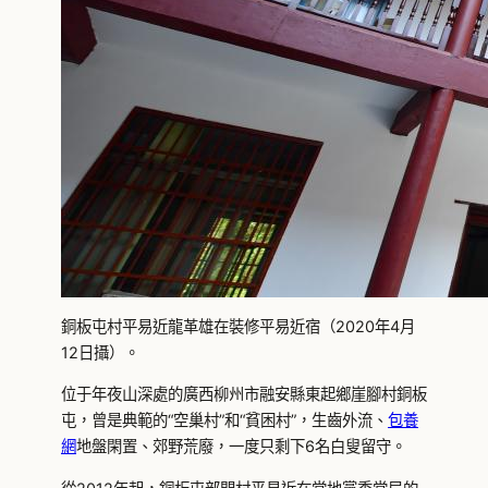
銅板屯村平易近龍革雄在裝修平易近宿（2020年4月
12日攝）。
位于年夜山深處的廣西柳州市融安縣東起鄉崖腳村銅板
屯，曾是典範的“空巢村”和“貧困村”，生齒外流、
包養
網
地盤閑置、郊野荒廢，一度只剩下6名白叟留守。