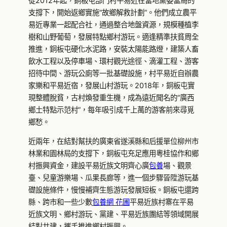
從2012年起，銅板屯部門村平易近在當地黨委當局的
支撐下，開始返鄉實施“故鄉解救計劃”。他們成立農平
易近專業一起配合社，通過整合地盤資源，規模種植李
樹和山野葡萄，發展特點鄉村游玩。適逢精準扶貧周全
推進，銅板屯硬化水泥路，安裝太陽能路燈，建築人畜
飲水工程以及停車場、環村觀光途徑、滴灌工程、游客
招待中間、游玩公廁等一批基礎設施，村平易近自辦農
家樂和平易近宿，發展山村游玩。2018年，銅板屯實
現整體脫貧，古村煥發重生機，成為遠近聞名的“廣西
鄉土特點示范村”，每年吸引成千上萬的游客前來尋覓
鄉愁。
近兩年，在結對幫扶的廣東省遂溪縣和后援單位柳州市
林業和園林局的支撐下，銅板屯充足應用粵桂協作和鄉
村振興資金，建設平易近族文明齊心廣
包養
場、觀景
臺、兒童游樂場、瓜果長廊等，進一個步驟晉陞游玩基
礎設施條件，慢慢補齊生態游玩發展短板。銅板屯還跨
縣、跨市和一些少數
包養網 花圃
平易近族村寨在平易
近族文明、鄉村游玩、黨建、平易近族團結等領域開展
結對共建，攜手推進鄉村振興。