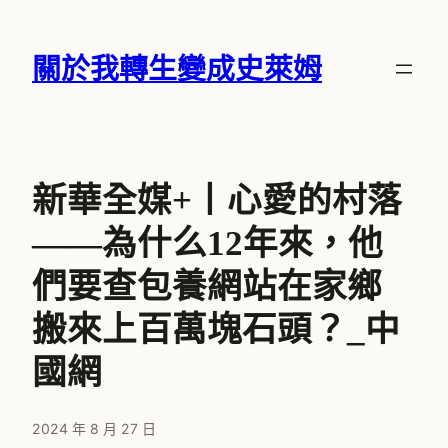
跳
至
關於我轉生變成史萊姆
主
要
內
容
新華全媒+丨心愛的村落
——為什么12年來，他
們要查包養網站在家鄉
搬來上百萬塊石頭？_中
國網
2024 年 8 月 27 日