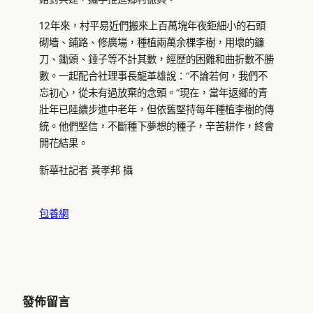
12年來，村平易近們搬來上百萬塊年夜鉅細小的石頭
砌墻、鋪路、修廣場，種植兩萬余棵李樹，用壞的鐮
刀、鋤頭、錘子等不計其數，經歷的困難和曲折數不勝
數。一起配合社理事長龍革雄說：“不論若何，我們不
忘初心，從未有過放棄的念頭。”現在，當年返鄉的青
壯年已陸續步進中老年，但依舊堅持每年種植李樹的傳
統。他們堅信，不斷種下夢想的種子，辛苦耕作，終會
開花結果。
新華社記者 黃孝邦 攝
包養網
發佈留言