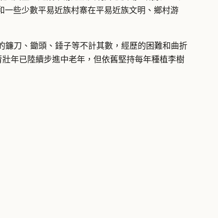
和一些少數平易近族村寨在平易近族文明、鄉村游
的鐮刀、鋤頭、錘子等不計其數，經歷的困難和曲折
青壯年已陸續步進中老年，但依舊堅持每年種植李樹