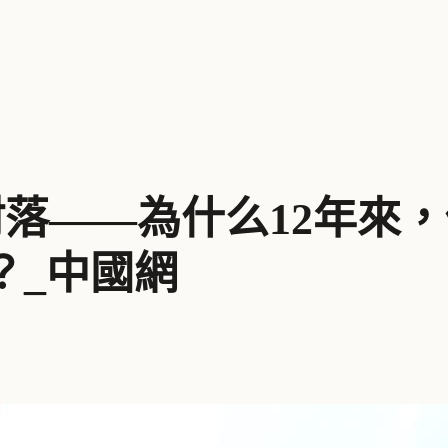
村落——為什么12年來
？_中國網