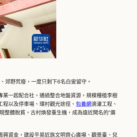
置、郊野荒廢，一度只剩下6名白叟留守。
近專業一起配合社，通過整合地盤資源，規模種植李樹
工程以及停車場、環村觀光途徑、
包養網
滴灌工程、
現整體脫貧，古村煥發重生機，成為遠近聞名的“廣
振興資金，建設平易近族文明齊心廣場、觀景臺、兒