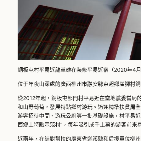
銅板屯村平易近龍革雄在裝修平易近宿（2020年4月
位于年夜山深處的廣西柳州市融安縣東起鄉崖腳村銅板
從2012年起，銅板屯部門村平易近在當地黨委當局
和山野葡萄，發展特點鄉村游玩。適逢精準扶貧周全
游客招待中間、游玩公廁等一批基礎設施，村平易近
西鄉土特點示范村”，每年吸引成千上萬的游客前來
近兩年，在結對幫扶的廣東省遂溪縣和后援單位柳州