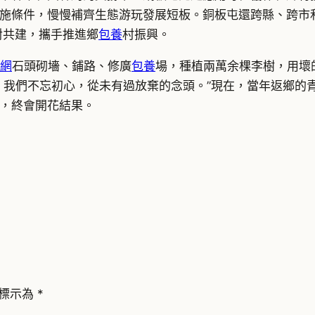
施條件，慢慢補齊生態游玩發展短板。銅板屯還跨縣、跨市
對共建，攜手推進鄉
包養
村振興。
網
石頭砌墻、鋪路、修廣
包養
場，種植兩萬余棵李樹，用壞
，我們不忘初心，從未有過放棄的念頭。”現在，當年返鄉的
，終會開花結果。
標示為
*