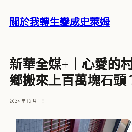
跳
至
關於我轉生變成史萊姆
主
要
內
容
新華全媒+丨心愛的
鄉搬來上百萬塊石頭
2024 年 10 月 1 日