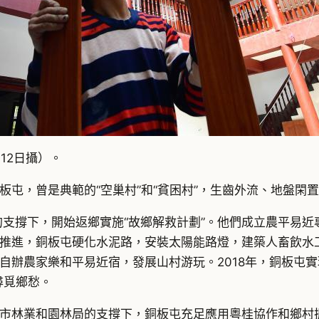
12日攝）。
屯，曾是典範的“空巢村”和“貧困村”，生齒外流、地盤閑
的支撐下，開始返鄉實施“故鄉解救計劃”。他們成立農平易
推進，銅板屯硬化水泥路，安裝太陽能路燈，建築人畜飲水
自辦農家樂和平易近宿，發展山村游玩。2018年，銅板屯實
尋覓鄉愁。
市林業和園林局的支撐下，銅板屯充足應用粵桂協作和鄉村