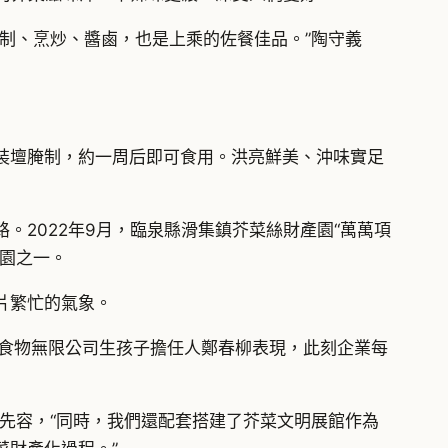
制、烹炒、醬鹵，也是上乘的佐餐佳品。”陶守義
裝壇腌制，約一周后即可食用。洪亮鮮美、沖味實足
。2022年9月，臨泉縣滑集鎮芥菜絲財產園“萬萬項
園之一。
片繁忙的氣象。
玖食物無限公司生孩子擔任人鄭春柳表現，此刻企業每
靜先容，“同時，我們還配套搭建了芥菜文明展館作為