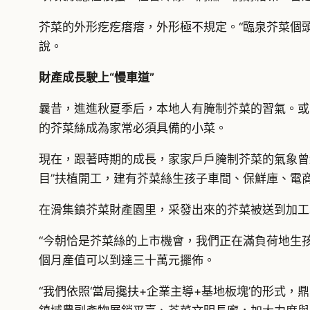
芥菜的外形疙疙瘩瘩，外形極不規定。“臨泉芥菜個
說。
財產成長駛上“慢車道”
曩昔，進進秋夏季后，本地人有腌制芥菜的習氣。或
的芥菜絲成為家常必須具備的小菜。
現在，跟著時期的成長，家家戶戶腌制芥菜的氣象曾
目”扶植開工，建有芥菜絲生孩子車間、保鮮庫、電
在滑集鎮芥菜財產園里，采發出來的芥菜被送到加工
“今朝恰是芥菜絲的上市機會，我們正在滿負荷地生
個月產值可以到達三十萬元擺佈。
“我們依照‘當局攙扶+企業主導+基地板塊’的形式，