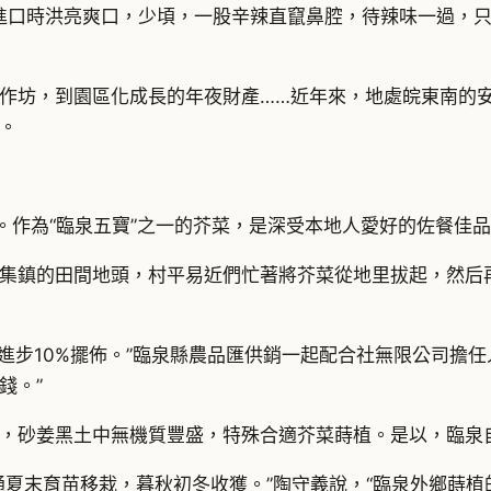
）初進口時洪亮爽口，少頃，一股辛辣直竄鼻腔，待辣味一過，
作坊，到園區化成長的年夜財產……近年來，地處皖東南的
。
。作為“臨泉五寶”之一的芥菜，是深受本地人愛好的佐餐佳
集鎮的田間地頭，村平易近們忙著將芥菜從地里拔起，然后
量進步10%擺佈。”臨泉縣農品匯供銷一起配合社無限公司擔
錢。”
，砂姜黑土中無機質豐盛，特殊合適芥菜蒔植。是以，臨泉
通夏末育苗移栽，暮秋初冬收獲。”陶守義說，“臨泉外鄉蒔植