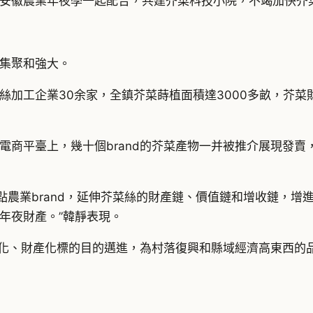
安徽農業年夜學一起配合，共建芥菜科技小院，不竭加快芥
集聚和強大。
加工企業30余家，全鎮芥菜蒔植面積達3000多畝，芥菜財
電商平臺上，幾十個brand的芥菜產物一并被推介展現發
特點農業brand，延伸芥菜絲的財產鏈、價值鏈和增收鏈，
年夜財產。”韓靜表現。
and化、財產化標的目的邁進，為村落復興和縣域經濟高東西的