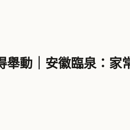
得舉動｜安徽臨泉：家常