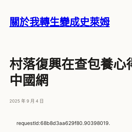
跳
至
關於我轉生變成史萊姆
主
要
內
容
村落復興在查包養心
中國網
2025 年 9 月 4 日
requestId:68b8d3aa629f80.90398019.