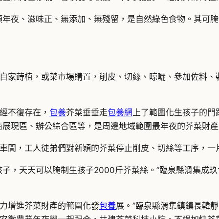
頭年夜、滋味正、無添加、無殘留，是自然綠色食物。其可腌
自家蒔植，或菜市場購置，削皮、切絲、晾曬、參加佐料、
經不復存在，
包養
芥菜垂垂走
包養網
上了範圍化生孩子的門路
商展現區、辦公綜合區等，是周邊地域範圍最年夜的芥菜財產
車間，工人徒弟們對新穎的芥菜停止削皮、切絲等工序，一
孩子，天天可以腌制生孩子2000斤芥菜絲。”臨泉縣滑集成
鼎力增進芥菜財產的範圍化發
包養
展。”臨泉縣滑集鎮鎮長韓