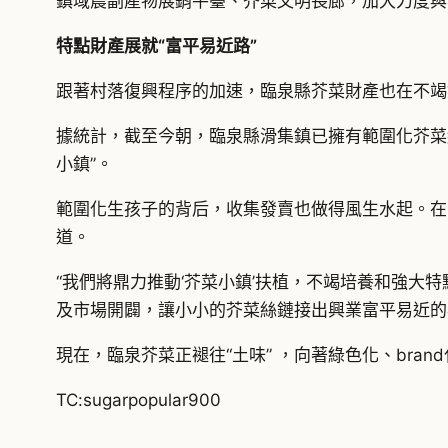
鎮域農副產物展銷平臺、芥菜文明長廊，加大力度與
特點財產展就“富平易近路”
跟著村落復興程序的加速，臨泉縣芥菜財產也在不竭
據統計，截至今朝，臨泉縣滑集鎮已擁有範圍化芥菜絲
小鎮”。
範圍化生孩子的背后，收集發賣也做得風生水起。在
道。
“我們將鼎力推動‘芥菜小鎮’扶植，不竭培養和強大
及市場開闢，讓小小的芥菜絲鏈接出興業富平易近的
現在，臨泉芥菜正褪往“土味” ，向著綠色化、br
TC:sugarpopular900