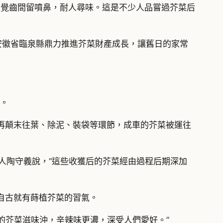
只覺齒間留噴鼻，耐人尋味。這是不少人品嘗過芥菜后
安徽省臨泉縣鼎力推進芥菜財產成長，讓舊日的家常
品。
再顛末往葉、除泥、裝袋等環節，成車的芥菜被運往
任人陶守義說，“這些收獲后的芥菜經由過程后期深加
自古就有蒔植芥菜的習氣。
的芥菜滋味沖，辛辣味更濃，深受人們愛好。”