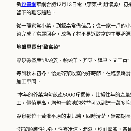
新
包養網
華網合肥12月13日電（李東標 趙懷勇
留下的難忘體驗。
從一碟家常小菜，到飯桌常備佳品；從一家一戶的小
菜完成了富麗回身，成為了村平易近致富的主要起源
地盤里長出“致富菜”
臨泉縣盛產“虎頭姜、領頭羊、芥菜、譚筆、文王貢”
每到秋末初冬，恰是芥菜收獲的好時節。在臨泉縣滑
加工車間。
“本年的芥菜均勻畝產5000斤擺佈，比擬往年的產
工，價值更高，均勻一畝地的效益可以到達一萬多塊
臨泉縣位于黃淮平原的東北端，四時清楚，無霜期長
“芥菜順應性很強，性喜冷涼、潤濕，稍耐霜凍，普