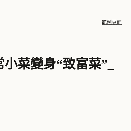
範例頁面
小菜變身“致富菜”_