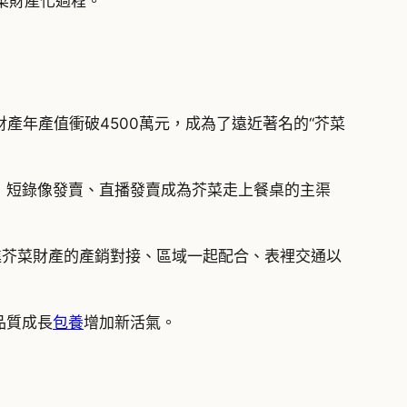
菜財產化過程。”
產年產值衝破4500萬元，成為了遠近著名的“芥菜
賣，短錄像發賣、直播發賣成為芥菜走上餐桌的主渠
增進芥菜財產的產銷對接、區域一起配合、表裡交通以
品質成長
包養
增加新活氣。