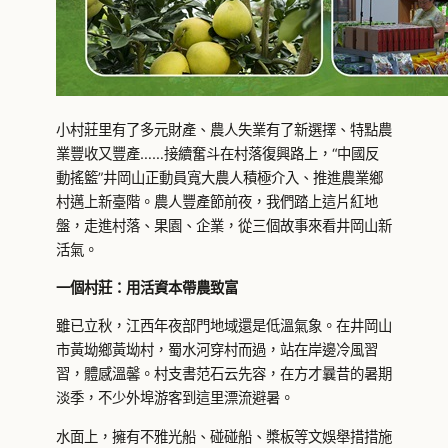
小村莊里有了多元財產、農人失業有了新選擇、特點農
業豐收又豐產……接續奮斗在村落復興路上，“中國反
動搖籃”井岡山正動員寬大農人積極介入、推進農業鄉
村邁上新臺階。農人豐產節前夜，我們踏上這片紅地
盤，走進村落、果園、企業，從三個故事來看井岡山新
活氣。
一個村莊：用活資本帶農致富
雖已立秋，江西年夜部門地域還是低溫氣象。在井岡山
市黃坳鄉黃坳村，蜀水河穿村而過，站在岸邊冷風習
習，體感溫馨。村支書范石云先容，在方才曩昔的暑期
淡季，不少外埠游客到這里漂流避暑。
水面上，擁有不雅光船、碰碰船、槳板等文娛舉措措施