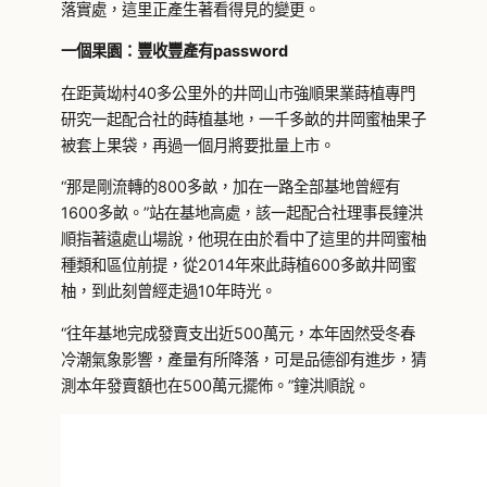
落實處，這里正產生著看得見的變更。
一個果園：豐收豐產有password
在距黃坳村40多公里外的井岡山市強順果業蒔植專門
研究一起配合社的蒔植基地，一千多畝的井岡蜜柚果子
被套上果袋，再過一個月將要批量上市。
“那是剛流轉的800多畝，加在一路全部基地曾經有
1600多畝。”站在基地高處，該一起配合社理事長鐘洪
順指著遠處山場說，他現在由於看中了這里的井岡蜜柚
種類和區位前提，從2014年來此蒔植600多畝井岡蜜
柚，到此刻曾經走過10年時光。
“往年基地完成發賣支出近500萬元，本年固然受冬春
冷潮氣象影響，產量有所降落，可是品德卻有進步，猜
測本年發賣額也在500萬元擺佈。”鐘洪順說。