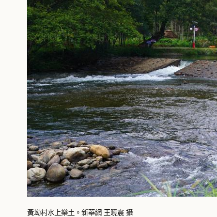
黃坳村水上樂土。新華網 王曉震 攝