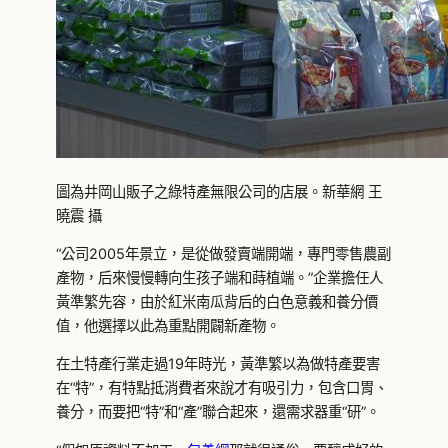
圖為井岡山販子之綠特產無限公司的店展。新華網 王
曉震 攝
“公司2005年景立，是從做發賣端開端，專門零售農副
產物，后來慢慢轉向生孩子端和蒔植端。”企業擔任人
黃準繁先容，由於紅米南瓜背后的白色意義和養分價
值，他選擇以此為重點開闢新產物。
在土特產行業走過19年時光，黃準繁以為做特產要害
在“特”，有特點抵消費者來說才有吸引力，包含口胃、
養分，而要把“特”和“產”聯合起來，還需求器重“研”。