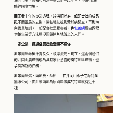
海內市場，預備和福建一家公司一起配合，“借船出海”
銷往國際市場。
回頭看十年的從業過程，鐘洪順以為一起配合社的成長
離不開當局的支撐，從基地扶植到黃龍病篩查，再到海
內營業培訓，一起配合社是受害者，也
包養網
經由過程
供給失業等方法積極回饋這片地盤上的人們。
一家企業：讓通俗農產物變得不通俗
紅米南瓜蒔植汗青長久，積厚流光。現在，這兩個通俗
的井岡山農產物成為具有象征意義的奇特地區產物，也
承當起新的任務。
紅米南瓜粥、南瓜羹、酥餅……在井岡山販子之綠特產
無限公司，由紅米南瓜為原資料做成的特產就有近十
種。