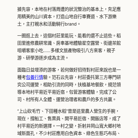
據先容，本地在村落周遭的狀況整治的基本上，充足應
用精美的山川資本，打造山地自行車賽道、水下游樂
土，主打親水和活動騎行brand。
一圈逛上去，這個村莊里能玩、能看的還不止這些。稻
田里進修農耕常識、房車基地體驗星空露營、街邊茶館
咀嚼客家小吃……多樣文旅產物吸引八方來客，親子
游、研學游逐步成為主流。
面臨日益增添的游客，若何做好招待對村莊來說也是一
種考
包養行情
驗。范石云先容，村莊委托第三方專門研
究公司運營，相助引流的同時，扶植基地餐飲，規范領
導本地村平易近平易近宿，包管游客體驗，完成了公
司、村所有人全體、運營治理者和農戶的多方共贏。
“上山砍毛竹、下田種水稻”曾是這里農人營生的手腕，
現在，撐船工、售票員、開平易近宿、開飯店等，成了
村平易近的新選擇。一村之變，折射井岡山寬大鄉村地
域新面孔，不少村莊應用白色資本、綠色生態巧布局、