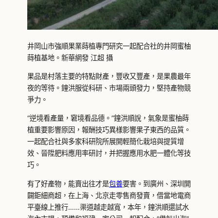
井岡山市強順果業蒔植專門研究一起配合社的井岡蜜柚
蒔植基地。新華網發 江超 攝
果品是村落主要的特點財產，豐收又豐產，是果農最年
夜的等待。鐘洪服從科研、市場兩頭發力，堅持產物競
爭力。
“逆境看產量，窘境看品德。”鐘洪順說，氣象是蜜柚蒔
植重要影響原因，報酬技巧異樣影響果子東西的品質。
一起配合社與多家科研院所展開輕簡化栽培與提質增
效、晉陞肥料應用率研討，并把握應用水肥一體化等技
巧。
有了好產物，能賣出往才是
包養
要害。到廣州、深圳開
闢鉅細商超，在上海、北京走零售商發賣，借當地電商
平臺線上推行……渠道越走越寬，本年，鐘洪順還試水