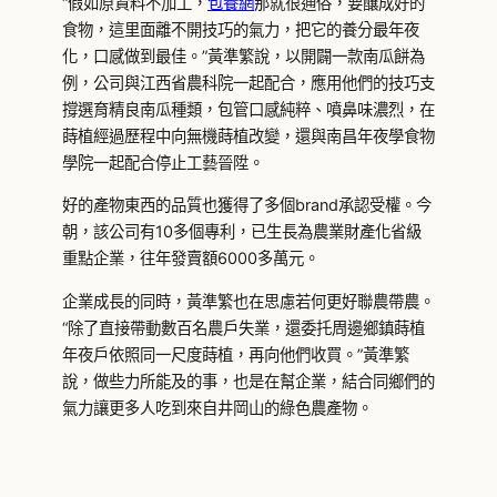
“假如原資料不加工，
包養網
那就很通俗，要釀成好的
食物，這里面離不開技巧的氣力，把它的養分最年夜
化，口感做到最佳。”黃準繁說，以開闢一款南瓜餅為
例，公司與江西省農科院一起配合，應用他們的技巧支
撐選育精良南瓜種類，包管口感純粹、噴鼻味濃烈，在
蒔植經過歷程中向無機蒔植改變，還與南昌年夜學食物
學院一起配合停止工藝晉陞。
好的產物東西的品質也獲得了多個brand承認受權。今
朝，該公司有10多個專利，已生長為農業財產化省級
重點企業，往年發賣額6000多萬元。
企業成長的同時，黃準繁也在思慮若何更好聯農帶農。
“除了直接帶動數百名農戶失業，還委托周邊鄉鎮蒔植
年夜戶依照同一尺度蒔植，再向他們收買。”黃準繁
說，做些力所能及的事，也是在幫企業，結合同鄉們的
氣力讓更多人吃到來自井岡山的綠色農產物。