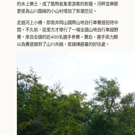
的水上樂土，成了酷熱氣象里游客的新寵。河畔音樂節
更是為山川圍繞的小山村增加了新潮范兒。
走過河上小橋，即是井岡山國際山地自行車賽道招待中
間。不久前，這里方才舉行了一場全國山地自行車越野
賽，來自全國的近400名選手參賽。賽后，選手梁力麒
以為賽道做到了山川共融，是錘煉避暑的好往處。