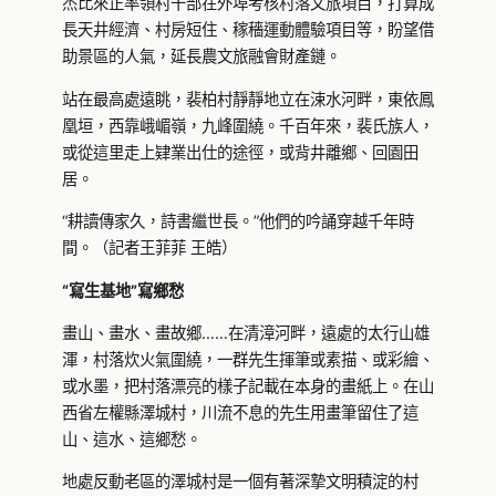
杰比來正率領村干部在外埠考核村落文旅項目，打算成
長天井經濟、村房短住、稼穡運動體驗項目等，盼望借
助景區的人氣，延長農文旅融會財產鏈。
站在最高處遠眺，裴柏村靜靜地立在涑水河畔，東依鳳
凰垣，西靠峨嵋嶺，九峰圍繞。千百年來，裴氏族人，
或從這里走上肄業出仕的途徑，或背井離鄉、回園田
居。
“耕讀傳家久，詩書繼世長。”他們的吟誦穿越千年時
間。（記者王菲菲 王皓）
“寫生基地”寫鄉愁
畫山、畫水、畫故鄉……在清漳河畔，遠處的太行山雄
渾，村落炊火氣圍繞，一群先生揮筆或素描、或彩繪、
或水墨，把村落漂亮的樣子記載在本身的畫紙上。在山
西省左權縣澤城村，川流不息的先生用畫筆留住了這
山、這水、這鄉愁。
地處反動老區的澤城村是一個有著深摯文明積淀的村