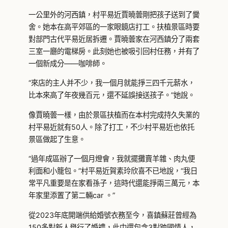
一公里外的河西鎮，村平易近賈曉蕓剛把孩子送到了黌
舍。她本在高平郊區的一家眼鏡店打工。扶植景區時要
對部門古代平易近居拆遷。賈曉蕓家在河西鎮分了兩套
三室一廳的電梯房。此刻她也被吸引回村任務，并有了
一個新成分——咖啡師。
“來店的主人并不少，我一個月就能掙三四千元薪水，
比本來高了年夜幾百元，還不延誤接送孩子。”她說。
像賈曉蕓一樣，由於景區扶植而在本村完成持久失業的
村平易近就有50人。除了打工，不少村平易近也依托
景區做起了生意。
“過年成區辦了一個月燈會，我就擺攤賣羊雜、肉丸便
利面和小籠包。”村平易近賀素玲欣喜不已地說，“我日
常平凡重要是在家看孫子，這時代還能掙兩三萬元，本
年家里添置了第二輛car 。”
從2023年底開端供給婚號衣務至今，喜鎮蘇莊曾經為
150多對新人舉行了婚禮，此中還包含3對跨國情人，