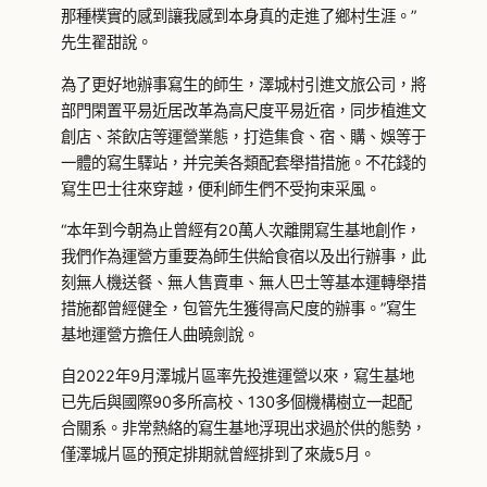
那種樸實的感到讓我感到本身真的走進了鄉村生涯。”
先生翟甜說。
為了更好地辦事寫生的師生，澤城村引進文旅公司，將
部門閑置平易近居改革為高尺度平易近宿，同步植進文
創店、茶飲店等運營業態，打造集食、宿、購、娛等于
一體的寫生驛站，并完美各類配套舉措措施。不花錢的
寫生巴士往來穿越，便利師生們不受拘束采風。
“本年到今朝為止曾經有20萬人次離開寫生基地創作，
我們作為運營方重要為師生供給食宿以及出行辦事，此
刻無人機送餐、無人售賣車、無人巴士等基本運轉舉措
措施都曾經健全，包管先生獲得高尺度的辦事。”寫生
基地運營方擔任人曲曉劍說。
自2022年9月澤城片區率先投進運營以來，寫生基地
已先后與國際90多所高校、130多個機構樹立一起配
合關系。非常熱絡的寫生基地浮現出求過於供的態勢，
僅澤城片區的預定排期就曾經排到了來歲5月。