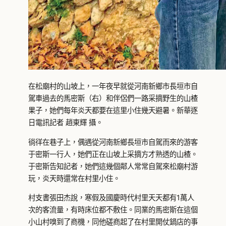
在松廟村的山坡上，一年夜早就從河南新鄉市長垣市自
駕車過去的馬密斯（右）和伴侶們一路采摘野生的山楂
果子，她們每年炎天都要在這里小住幾天避暑。新華逐
日電訊記者 趙東輝 攝。
徜徉在巷子上，偶遇從河南新鄉長垣市自駕而來的游客
于密斯一行人，她們正在山坡上采摘方才熟透的山楂。
于密斯告知記者，她們這幾個鄰人常常自駕來松廟村游
玩，炎天時還常在村里小住。
村支書張田杰說，寒假及國慶時代村里天天都有1萬人
次的客流量，有時床位都不敷住。同業的馬密斯在這個
小山村嗅到了商機，同他磋商起了在村里開仗鍋店的事