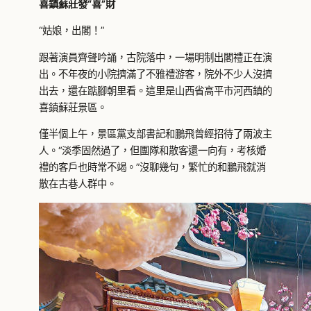
喜鎮蘇莊發“喜”財
“姑娘，出閣！”
跟著演員齊聲吟誦，古院落中，一場明制出閣禮正在演
出。不年夜的小院擠滿了不雅禮游客，院外不少人沒擠
出去，還在踮腳朝里看。這里是山西省高平市河西鎮的
喜鎮蘇莊景區。
僅半個上午，景區黨支部書記和鵬飛曾經招待了兩波主
人。“淡季固然過了，但團隊和散客還一向有，考核婚
禮的客戶也時常不竭。”沒聊幾句，繁忙的和鵬飛就消
散在古巷人群中。