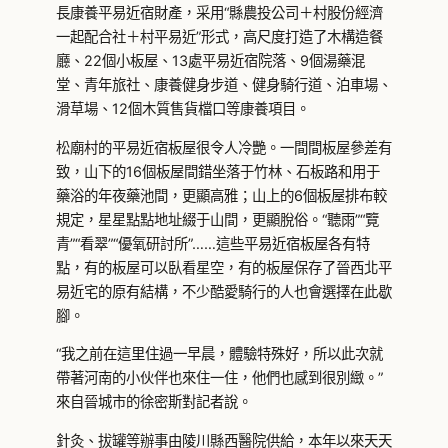
長康養平易近宿財產，采用“縣農投公司＋村股份經濟
一起配合社＋村平易近”形式，高尺度打造了木構造餐
廳、22個小板屋、13處平易近宿院落、9個湯藥混
堂、青年旅社、康養健身步道、健身騎行道、泊車場、
滑草場、12個木質售貨檔口等康養項目。
松廟村的平易近宿板屋很令人冷艷。一間間板屋參差有
致，山下的16個板屋間錯坐落于竹林、石板路和用于
藥浴的年夜藥池間，更顯高雅；山上的6個板屋排布較
規定，星星點點地址綴于山間，更顯脫俗。“聽雨”“覽
青”“看翠”“優氧研討所”……這些平易近宿板屋各有特
點，有的板屋可以臥看星空，有的板屋保存了晉西北平
易近宅的原有結構，不少酷愛騎行的人也會選擇在此歇
腳。
“我之前在這里住過一早晨，體驗特殊好，所以此次就
帶著河南的小伙伴也來住一住，他們也感到很別緻。”
來自晉城市的徐密斯對記者說。
針灸、拔罐等辦事由陵川縣西醫院供給，本年以來天天