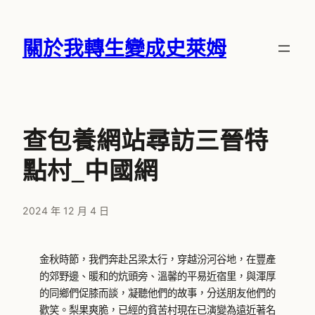
跳
至
關於我轉生變成史萊姆
主
要
內
容
查包養網站尋訪三晉特
點村_中國網
2024 年 12 月 4 日
金秋時節，我們奔赴呂梁太行，穿越汾河谷地，在豐產
的郊野邊、暖和的炕頭旁、溫馨的平易近宿里，與渾厚
的同鄉們促膝而談，凝聽他們的故事，分送朋友他們的
歡笑。梨果爽脆，已經的貧苦村現在已演變為遠近著名