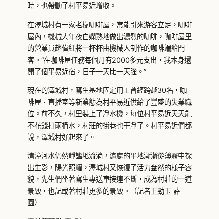
時，也帶動了村平易近增收。
在澤城村有一家老樹咖啡屋，常能引來游客立足。咖啡
屋內，機械人年夜白嫻熟地做出濃烈的咖啡，咖啡屋里
的營業員趙偉紅將一杯杯由機械人制作的咖啡端給門
客。“在咖啡屋任務每個月有2000多元支出，我本身還
開了個平易近宿，日子一天比一天強。”
現在的澤城村，寫生基地固定用工曾經跨越30名，咖
啡屋、直播室等新業態為村平易近供給了豐盛的失業職
位。前不久，村里裝上了凈水機，每位村平易近天天能
不花錢打兩桶水，村莊的街巷也干凈了。村平易近們都
說，澤城村好起來了。
清漳河水仍然靜謐地流淌，遠處的平地漸漸從薄霧中探
出生影，陽光照耀，澤城村又恢復了活力盎然的樣子容
貌，先生們坐著寫生專送車接連不斷，成為村莊的一道
景致，也記載著村莊更多的景致。（記者王勁玉 薛
園）