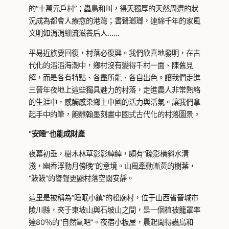
的“十萬元戶村”；蟲鳥和叫，得天獨厚的天然周遭的狀
況成為都會人療愈的港灣；書聲瑯瑯，連綿千年的家風
文明如涓涓細流滋養后人……
平易近族要回復，村落必復興。我們欣喜地發明，在古
代化的滔滔海潮中，鄉村沒有變得千村一面、陳舊見
解，而是各有特點、各盡所能、各自出色。讓我們走進
三晉年夜地上這些獨具魅力的村落，走進農人非常熱絡
的生涯中，感觸感染鄉土中國的活力與活氣。讓我們拿
起手中的筆，飽蘸翰墨刻畫中國式古代化的村落圖景。
“安睡”也能成財產
夜幕初垂，樹木林草影影綽綽，頗有“疏影橫斜水清
淺，幽香浮動月傍晚”的意境。山風牽動漸黃的樹葉，
“簌簌”的響聲更顯村落空闊安靜。
這里是被稱為“睡眠小鎮”的松廟村，位于山西省晉城市
陵川縣，夾于東坡山與石坡山之間，是一個植被籠罩率
達80％的“自然氧吧”。夜宿小板屋，晨起聞得蟲鳥和