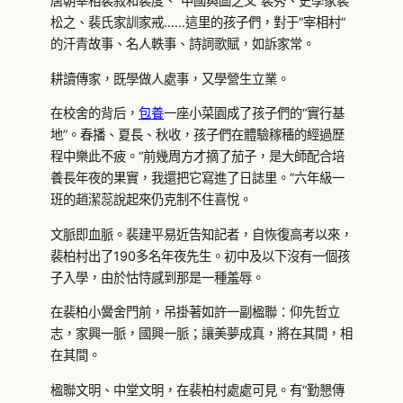
唐朝宰相裴寂和裴度、“中國輿圖之父”裴秀、史學家裴
松之、裴氏家訓家戒……這里的孩子們，對于“宰相村”
的汗青故事、名人軼事、詩詞歌賦，如訴家常。
耕讀傳家，既學做人處事，又學營生立業。
在校舍的背后，
包養
一座小菜園成了孩子們的“實行基
地”。春播、夏長、秋收，孩子們在體驗稼穡的經過歷
程中樂此不疲。“前幾周方才摘了茄子，是大師配合培
養長年夜的果實，我還把它寫進了日誌里。”六年級一
班的趙潔蕊說起來仍克制不住喜悅。
文脈即血脈。裴建平易近告知記者，自恢復高考以來，
裴柏村出了190多名年夜先生。初中及以下沒有一個孩
子入學，由於怙恃感到那是一種羞辱。
在裴柏小黌舍門前，吊掛著如許一副楹聯：仰先哲立
志，家興一脈，國興一脈；讓美夢成真，將在其間，相
在其間。
楹聯文明、中堂文明，在裴柏村處處可見。有“勤懇傳