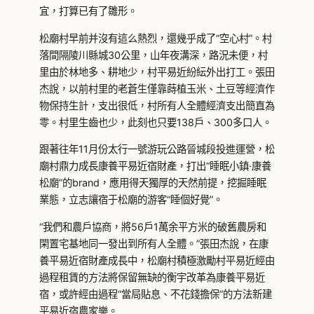
宜，打算已有了雛形。
松廟村早前并沒有這么熱烈，還幾乎成了“空心村”。村
落間隔陵川縣城30公里，山年夜溝深，路況未便，村
里由於林地多、耕地少，村平易近紛紜外出打工。張田
杰說，以前村里的老蒼生僅靠蒔植玉米、土豆等經濟作
物保持生計，支出很低，村所有人全體經濟支出簡直為
零。村里生齒也少，此刻也只要138戶、300多口人。
跟著往年11月份太行一號游玩公路晉城段投進運營，松
廟村鼎力成長康養平易近宿財產，打出“睡眠小鎮·康養
松廟”的brand，應用得天獨厚的天然前提，挖掘睡眠
業態，立志讓宿于松廟的游客“睡個好覺”。
“我們和農戶協商，將56戶1萬余平方米的破舊農房和
閑置宅基地同一發出到所有人全體。”張田杰說，在康
養平易近宿財產成長中，松廟村積極激勵村平易近經由
過程租賃的方法將保留無缺的衡宇改革為康養平易近
宿，或許經由過程“當局貼息、不花錢擔保”的方法新建
平易近宿農家樂。