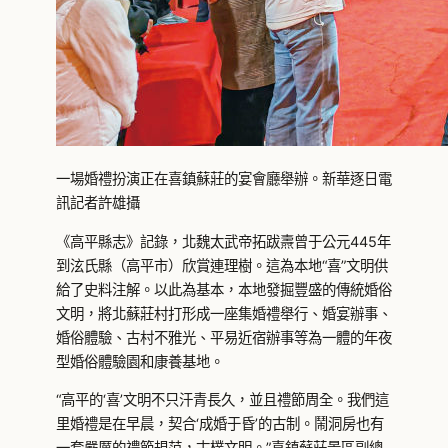
一場婚禮扮演正在喜鎮蘇莊的宴會廳舉辦。新華逐日電
訊記者許雄攝
《高平縣志》記錄，北魏太武帝拓跋燾曾于公元445年
到泫氏縣（高平市）欣賞連理樹。這為本地“喜”文明供
給了史料注解。以此為基本，本地發掘豐盛的傳統婚俗
文明，將北蘇莊村打形成一座集婚禮舉行、婚宴辦事、
婚俗體驗、古村不雅光、平易近宿辦事等為一體的年夜
型婚俗體驗園和康養基地。
“高平的‘喜’文明不只汗青長久，並且禮節周全。我們這
里婚禮是在早晨，契合‘成婚于昏’的古制。鬧洞房也有
一套嚴厲的禮節規范，古樸文明。”喜鎮蘇莊景區副總