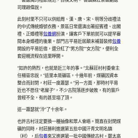
司理趙偉說。
此刻村里不只可以供給周、漢、唐、宋、明等分歧禮法
的中式傳統婚號衣務，景區日常還演出著迎賓禮、出閣
禮、正婚禮等
包養網
扮演，讓客戶下單前就可以提早審
閱本身婚禮的後果。部門古平易近居顛末補葺裝修
包養
開設的平易近宿，還分紅了“男方院”“女方院”，便利全
套迎親流程在這里睜開。
“如許的熱烈，也就是近三年的事。”北蘇莊村村委會主
任楊晉忠說，“這里本是礦區，十幾年前，煤礦因資本
整合而封閉，村莊一度蕭瑟。”另一方面，那時村平易
近也不愿住“老屋子”，不少古院落逐步破敗，有的窗戶
曾經不全，有的甚至塌了頂。
這一蕭瑟就“冷”了十余年。
也許古村注定要換一種抽像和眾人會晤。簡直在封閉煤
礦的同時，村莊勝利進選第五批中國汗青文明名鎮
（村），后
包養
來又進選第一批中國傳統古村。鄭太高