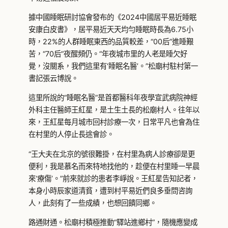
據中國睡眠研討協會發布的《2024中國居平易近睡眠
安康白皮書》，居平易近天天均勻睡眠時長為6.75小
時，22%的人群睡眠東西的品質較差，“00后”進睡艱
苦，“70后”夜醒頻仍。“年夜城市里的人老是睡欠好
覺，沒關系，我們這里有‘睡眠名醫’。”松廟村駐村第一
書記張云博說。
這里所說的“睡眠名醫”是首都醫科年夜學宣武病院神經
外科主任醫師王紅星，是土生土長的松廟村人。往年以
來，王紅星每月城市回村診療一次，日常平凡也會為住
在村里的人停止長途會診。
“王大夫在北京的號很難掛，在村里為病人診療卻是更
便利，我是慕名而來特地找他的，趁便在村里睡一早晨
來‘療傷’。”前來就診的患者李崢說。王紅星告知記者，
本身小時辰家道清貧，遭到村平易近們良多垂問咨詢
人，此刻有了一些成績，也想回饋同鄉。
路通財通。松廟村積極推動“驛站進鄉村”，隨機應變成