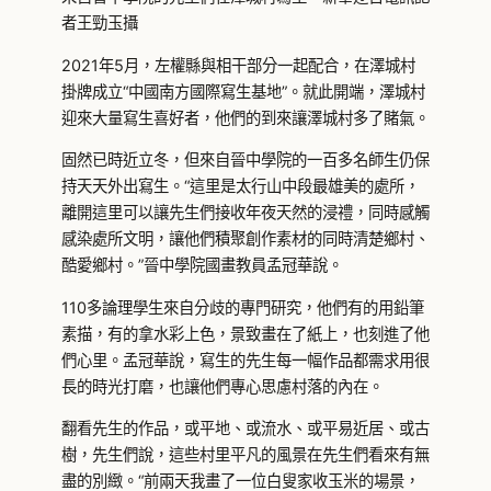
者王勁玉攝
2021年5月，左權縣與相干部分一起配合，在澤城村
掛牌成立“中國南方國際寫生基地”。就此開端，澤城村
迎來大量寫生喜好者，他們的到來讓澤城村多了賭氣。
固然已時近立冬，但來自晉中學院的一百多名師生仍保
持天天外出寫生。“這里是太行山中段最雄美的處所，
離開這里可以讓先生們接收年夜天然的浸禮，同時感觸
感染處所文明，讓他們積聚創作素材的同時清楚鄉村、
酷愛鄉村。”晉中學院國畫教員孟冠華說。
110多論理學生來自分歧的專門研究，他們有的用鉛筆
素描，有的拿水彩上色，景致畫在了紙上，也刻進了他
們心里。孟冠華說，寫生的先生每一幅作品都需求用很
長的時光打磨，也讓他們專心思慮村落的內在。
翻看先生的作品，或平地、或流水、或平易近居、或古
樹，先生們說，這些村里平凡的風景在先生們看來有無
盡的別緻。“前兩天我畫了一位白叟家收玉米的場景，