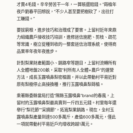
才賣4毛錢。辛辛勞苦干一年，一算賬還賠錢。”蒔植年
夜戶劉春平回想說，“不少人甚至要把樹砍了，出往打
工賺錢。”
要拔窮根，進步技巧和治理成了要害。上留村近年來鼎
力組織農戶接收技巧培訓，進修迷信施肥、剪枝、疏花
等常識，樹立從種到收的一整套迷信治理系統，使得商
品果率年夜年夜進步。
針對梨果財產範圍小、銷路窄等題目，上留村流轉所有
人全體地盤200畝，采取“村所有人全體+農戶”的運營
方法，成長玉露噴鼻梨密植園，并以此帶動村平易近對
原有梨樹停止高接換種，推行玉露噴鼻梨蒔植。
乘著縣委縣當局打造“隰縣玉露噴鼻”brand的春風，上
留村的玉露噴鼻梨最高賣到一斤四五元錢。村里每年還
舉行“梨花節”“采摘節”，拓寬梨果銷路。現在，全村玉
露噴鼻梨產量到達500多萬斤，產值600多萬元，僅此
一項就帶動村平易近戶均增收跨越1萬元。