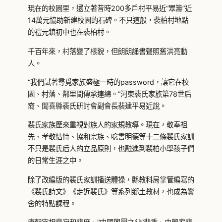
現在的校園里，還立著昔時200多戶村平易近“眾籌”近
14萬元協助新建校園的石碑。不只這般，裴柏村地點
的禮元鎮初中也在裴柏村。
千百年來，村落變了樣貌，但朗朗誦書聲照舊洪亮動
人。
“我們試著尋覓家族盛極一時的password，讓它在校
園、村落、鄰里間傳承連綿。”河東裴氏家族第78世后
裔、聞喜縣裴氏研討會副會長裴建平易近說。
裴氏家族歷來重視對族人的家規教導。現在，敬奉祖
先、孝敬怙恃、協和宗族、唸書明德等十二條裴氏家訓
不只是裴氏后人的立品原則，也融進到裴柏小學孩子們
的日常生涯之中。
除了改編版的裴氏家訓播送體操，縣教科局掌管編寫的
《裴氏詩文》《走近裴氏》等系列鄉土教材，也成為黌
舍的特點課程。