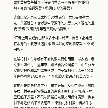
家中華兒女善耕作，詩書濟世炎黃子孫曉禮義”的自
勉，亦有“協調齊賢，私德典范”的嘉獎。
裴寶田是河東裴氏家族第80世后裔，世代書噴鼻世
家、與報酬善，從鄉鎮中學退休的夫妻二人，現在的重
要“義務”是照顧好年過八旬的怙恃親。
“汗青上可以或許出那么多宰相、將軍、尚書，必定是
有本源的，我感到這個‘根’就是好的家風和家教。”裴寶
田說。
在裴柏村，每年都有不計其數人慕名而至，尋家譜、看
文脈、讀汗青。近年來，跟著裴晉公祠補葺、中華裴氏
家風家教館和宰相廣場落成，中華宰相村景區于2023
年進各國家3A級景區，全年觀賞人數跨越15萬人次。
裴柏村是傳統的農業村，重要蒔植小麥和中藥材，農閑
時辰，村平易近會往四周的產業園區打工。“現在，村
里建起了景區，不只能將裴氏家風文明傳佈廣遠，也為
村平易近供給了增收道路。”裴柏村駐村第一書記牛永