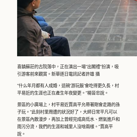
喜鎮蘇莊的古院落中，正在演出一場“出閣禮”扮演，吸
引游客前來觀賞。新華逐日電訊記者許雄 攝
“什么年月都有人成婚，這碗‘游玩飯’會吃得更久長，村
平易近的生涯也正在產生年夜變更。”楊晉忠說。
景區的小廣場上，村平易近賈高平允帶著剛會走路的孫
子玩。“此刻村里周遭的狀況好了，大師日常平凡可以
在景區內散漫步，再加上曾經完成高低水、燃氣進戶和
雨污分流，我們的生涯和城里人沒啥兩樣。”賈高平
說。