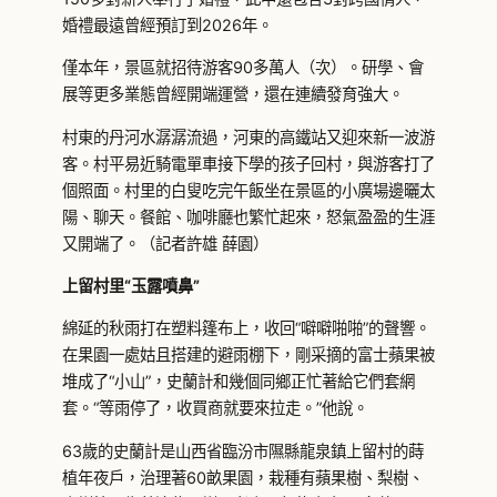
婚禮最遠曾經預訂到2026年。
僅本年，景區就招待游客90多萬人（次）。研學、會
展等更多業態曾經開端運營，還在連續發育強大。
村東的丹河水潺潺流過，河東的高鐵站又迎來新一波游
客。村平易近騎電單車接下學的孩子回村，與游客打了
個照面。村里的白叟吃完午飯坐在景區的小廣場邊曬太
陽、聊天。餐館、咖啡廳也繁忙起來，怒氣盈盈的生涯
又開端了。（記者許雄 薛園）
上留村里“玉露噴鼻”
綿延的秋雨打在塑料篷布上，收回“噼噼啪啪”的聲響。
在果園一處姑且搭建的避雨棚下，剛采摘的富士蘋果被
堆成了“小山”，史蘭計和幾個同鄉正忙著給它們套網
套。“等雨停了，收買商就要來拉走。”他說。
63歲的史蘭計是山西省臨汾市隰縣龍泉鎮上留村的蒔
植年夜戶，治理著60畝果園，栽種有蘋果樹、梨樹、