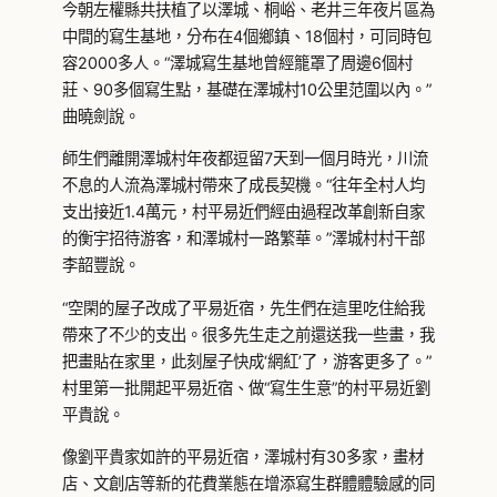
今朝左權縣共扶植了以澤城、桐峪、老井三年夜片區為
中間的寫生基地，分布在4個鄉鎮、18個村，可同時包
容2000多人。“澤城寫生基地曾經籠罩了周邊6個村
莊、90多個寫生點，基礎在澤城村10公里范圍以內。”
曲曉劍說。
師生們離開澤城村年夜都逗留7天到一個月時光，川流
不息的人流為澤城村帶來了成長契機。“往年全村人均
支出接近1.4萬元，村平易近們經由過程改革創新自家
的衡宇招待游客，和澤城村一路繁華。”澤城村村干部
李韶豐說。
“空閑的屋子改成了平易近宿，先生們在這里吃住給我
帶來了不少的支出。很多先生走之前還送我一些畫，我
把畫貼在家里，此刻屋子快成‘網紅’了，游客更多了。”
村里第一批開起平易近宿、做“寫生生意”的村平易近劉
平貴說。
像劉平貴家如許的平易近宿，澤城村有30多家，畫材
店、文創店等新的花費業態在增添寫生群體體驗感的同