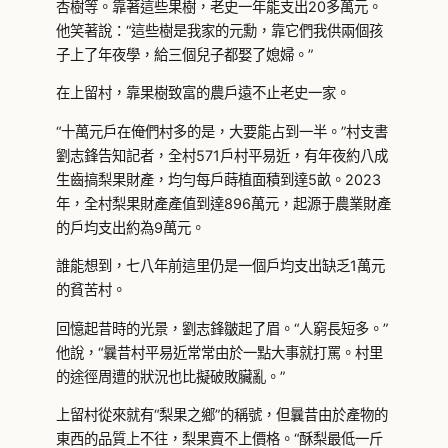
杏樹等。靠著這些果樹，老史一年能支出20多萬元。
他笑著說：“這些樹是我家的元勳，靠它們我供兩個孩
子上了年夜學，給三個兒子都娶了媳婦。”
在上留村，靠果樹致富的農戶遠不止老史一家。
“十萬元戶在俺們村多的是，大要能占到一半。”村支書
劉志鋒告知記者，全村571戶村平易近，有年夜約八成
生齒搞梨果財產，均勻每戶蒔植面積到達5畝。2023
年，全村梨果財產產值到達896萬元，起源于農業財產
的戶均支出約為9萬元。
誰能想到，七八年前這里仍是一個戶均支出缺乏1萬元
的貧苦村。
回憶起昔時的光景，劉志鋒皺起了眉。“人窮長短多。”
他說，“曩昔村平易近常常由於一點大事就打罵。村里
的途徑周遭的狀況也比擬破敗臟亂。”
上留村從來就有“梨果之鄉”的稱號，但曩昔由於產物的
東西的品質上不往，梨果賣不上價格。“酥梨最低一斤