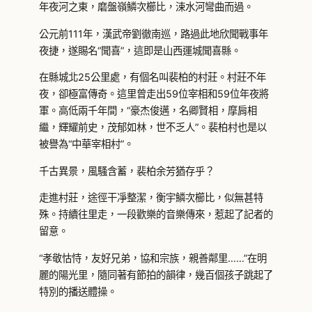
年夜河之東，磨盤嶺鱗次櫛比，涑水河彎曲而過。
公元前111年，漢武帝劉徹南巡，路過此地欣聞戰事年
夜捷，遂賜名“聞喜”，這即是山西運城聞喜縣。
在縣城北25公里處，有個名叫裴柏的村莊。村莊不年
夜，卻極富傳奇。這里曾走出59位宰相和59位年夜將
軍。高低兩千年間，“豪杰俊邁，名卿賢相，摩肩相
繼，輝耀前史，茂郁如林，世不乏人”。裴柏村也是以
被譽為“中華宰相村”。
千古異景，風騷含蓄，裴柏余芳猶存乎？
走進村莊，途徑干凈整潔，衡宇鱗次櫛比，似無甚特
殊。持續往里走，一段歡樂的音樂傳來，惹起了記者的
留意。
“孝敬怙恃，友好兄弟，協和宗族，親善鄰里……”在明
麗的陽光里，隨同著有節拍的韻律，幾百個孩子跳起了
特別的播送體操。