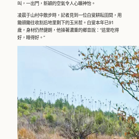
叫，一出門，新穎的空氣令人心曠神怡。
凌晨于山村中散步時，記者見到一位白叟耕耘田間，用
鋤頭鋤往收割后地里剩下的玉米茬。白叟本年已91
歲，身材仍然健朗，他操著濃重的鄉音說：“這里吃得
好，睡得好。”