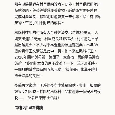
都有派駐醫師在村里供給診療。此外，村里還應用陵川
特點藥膳、藥茶等豐盛康養食物，輔助游客更好睡眠，
完成財產延長，顧客走時還會買一些小米、醋、枕甲等
產物，帶動了相干財產的成長。
松廟村往年的村所有人全體經濟支出跨越20萬元，人
均支出達1.2萬元。村里成長越來越好，村平易近日子
超出越紅火，不少村平易近也紛紜返鄉創業。本年38
歲的青年王文清就是此中一員，他本來在縣城打工，
2020年回村與母親一路開了一家食宿一體的平易近宿
飯館。“我們把本身的屋子改革了一下，游玩淡季時，
一個月的營業額有四五萬元嘞！”這個晉西北漢子臉上
帶著渾厚的笑臉。
夜幕再次來臨，明凈的夜空中繁星點點，與山上板屋的
燈火交相照映。靜謐的松廟村，又將迎來一個安睡的夜
晚……（記者趙東輝 王怡靜）
“宰相村”里看耕讀