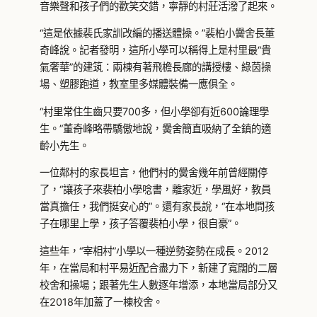
音樂聲和孩子們的歡笑交錯，寧靜的村莊活潑了起來。
“這是依據裴氏家訓改編的播送體操。”裴柏小黌舍長董
奇峰說。記者發明，這所小學可以稱得上是村里最“貴
氣奢華”的建筑：兩棟有著飛檐長廊的講授樓、綠茵操
場、塑膠跑道，教室里多媒體裝備一應俱全。
“村里常住生齒只要700多，但小學卻有近600論理學
生。”董奇峰略帶驕傲地說，黌舍簡直吸納了全鎮的適
齡小先生。
一位鄰村的家長坦言，他們村的黌舍幾年前曾經關停
了，“讓孩子來裴柏小學唸書，離家近，學風好，教員
當真擔任，我們挺安心的”。還有家長說，“在本地問孩
子在哪里上學，孩子答覆裴柏小學，很自豪”。
這些年，“宰相村”小學以一種逆勢姿勢在成長。2012
年，在當局和村平易近配合盡力下，新建了寬闊的二層
校舍和操場；跟著先生人數逐年增添，本地當局部分又
在2018年加蓋了一棟校舍。