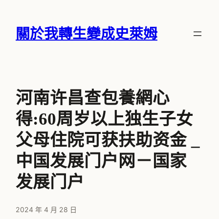
跳
至
關於我轉生變成史萊姆
主
要
內
容
河南许昌查包養網心
得:60周岁以上独生子女
父母住院可获扶助资金 _
中国发展门户网－国家
发展门户
2024 年 4 月 28 日