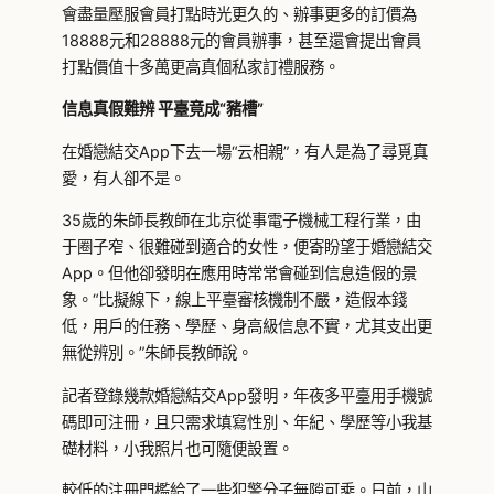
會盡量壓服會員打點時光更久的、辦事更多的訂價為
18888元和28888元的會員辦事，甚至還會提出會員
打點價值十多萬更高真個私家訂禮服務。
信息真假難辨 平臺竟成“豬槽”
在婚戀結交App下去一場“云相親”，有人是為了尋覓真
愛，有人卻不是。
35歲的朱師長教師在北京從事電子機械工程行業，由
于圈子窄、很難碰到適合的女性，便寄盼望于婚戀結交
App。但他卻發明在應用時常常會碰到信息造假的景
象。“比擬線下，線上平臺審核機制不嚴，造假本錢
低，用戶的任務、學歷、身高級信息不實，尤其支出更
無從辨別。”朱師長教師說。
記者登錄幾款婚戀結交App發明，年夜多平臺用手機號
碼即可注冊，且只需求填寫性別、年紀、學歷等小我基
礎材料，小我照片也可隨便設置。
較低的注冊門檻給了一些犯警分子無隙可乘。日前，山