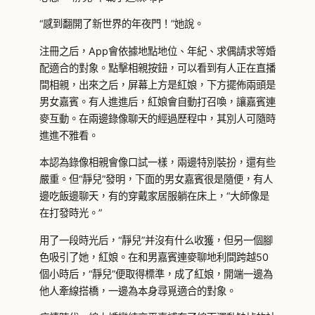
“感到翻開了新世界的年夜門！”她說。
注冊之后，App會依據地點地位、年紀、求偶請求等婚
配適合的對象。點擊相親按鈕，可以看到有人正在直播
間相親，出來之后，屏幕上方是紅娘，下方擺佈兩頭是
男女嘉賓。有人進進后，紅娘會自動打召喚，讓嘉賓連
麥互動。在兩邊錄像聊天的經過歷程中，其別人可隨時
進進不雅看。
本認為錄像相親會像口試一樣，兩邊特別裝扮，還有些
嚴重。但“靜兒”發明，下面的男女嘉賓很是隨便，有人
邊吃飯邊聊天，有的穿戴家居服躺在床上，“大師像是
在打發時光。”
用了一段時光后，“靜兒”并沒有什么收獲，但另一個腳
色吸引了她，紅娘。在和男嘉賓連麥聊地利間跨越50
個小時后，“靜兒”便取得標準，成了紅娘，開端一邊為
他人牽線搭橋，一邊為本身尋覓適合的對象。