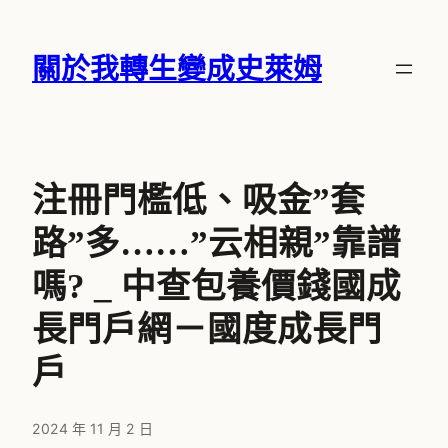
跳
至
關於我轉生變成史萊姆
主
要
內
容
注冊門檻低、吸金”套
路”多……”云相親”靠譜
嗎? _ 中查包養價錢國成
長門戶網－國度成長門
戶
2024 年 11 月 2 日