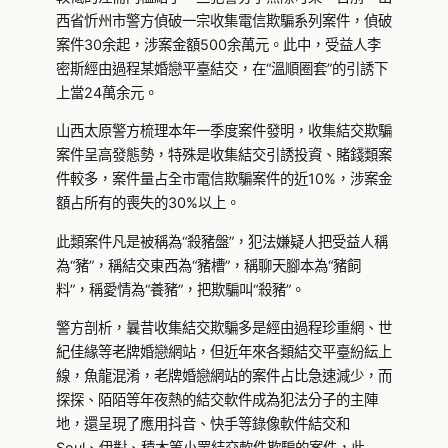
西省忻州市警方偵破一宗收集電信欺騙系列案件，偵破
案件30余起，涉案金額500余萬元。此中，受益人李
密斯經由過程某婚戀平臺結交，在“溫順圈套”的引誘下
上當24萬余元。
山西太原警方梳理本年一季度案件發明，收集結交欺騙
案件呈高發態勢，特殊是收集結交引誘投資、賭錢類案
件較多，案件量占全市電信欺騙案件的近10%，涉案金
額占所有的喪失的30%以上。
此類案件凡是被稱為“殺豬盤”，犯法嫌疑人把受益人稱
為“豬”，稱結交東西為“豬槽”，稱聊天腳本為“豬飼
料”，稱愛情為“養豬”，把欺騙叫“殺豬”。
警方剖析，曩昔收集結交欺騙多是經由過程珍重網、世
紀佳緣等老牌婚戀網站，但近年來各類結交平臺紛紜上
線，魚龍混淆，老牌婚戀網站的案件占比急速減少，而
探探、陌陌等年夜熱的結交軟件成為犯法分子的主陣
地，還呈現了應用抖音、快手等錄像軟件結交和
Soul、伊對、積木等小眾結交軟件欺騙的案件，此