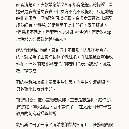
記者清楚到，多款婚戀結交App都有送禮品的操縱，普
通是男嘉賓送女嘉賓，但女方不克不及提現，只能轉送
給此外用戶。但“紅娘”可以提現，良多女嘉賓為此轉而
成為紅娘。“靜兒”即是發明了此中門道，做了紅娘。
“掙幾多不固定，重要看本身才能。”今朝，僅伊對App
上活潑的紅娘就跨越4萬人。
網友“徐清風”也說，感到這里年夜部門人都不是真心
的，就是為了上麥時長夠了做紅娘，而紅娘啟齒就要玫
瑰花，什么“你想追就要花”“你要用花表示誠意”，就是
為了掙提成。
有的相親App線上彙集用戶信息，將用戶引流到線下，
良多報酬此破費不菲。
“他們并沒有推心置腹想幫你，重要是想盈利，給你‘造
夢’洗腦，拿到錢后，就不論你了。”在太原一所中學當
教員的劉密斯掃興地說。
劉密斯注冊了一家老牌婚戀網站的App后，任務職員很