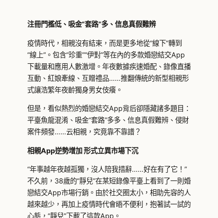
注冊門檻低、吸金“套路”多、信息真假難辨
疫情時代，相親沒有結束，而是更多地從“線下”轉到
“線上”。包含“珍重”“伊對”等在內的多款婚戀結交App
下載量和應用人數激增。年夜數據疾速婚配、錄像直播
互動、紅娘牽線、互贈禮品……推翻傳統的新型相親形
式讓浩繁年夜齡獨身男女伎癢。
但是，看似熱烈的婚戀結交App背后卻隱藏諸多題目：
平臺魚龍混淆、吸金“套路”多多、信息真假難辨、侵財
案件頻發……云相親，究竟靠不靠譜？
相親App逆勢增加 形式立異市場下沉
“年事越年夜越孤獨，沒人陪我措辭……好在有了它！”
不久前，38歲的“靜兒”在某短錄像平臺上看到了一則婚
戀結交App市場行銷。由於社交圈太小，相助先容的人
越來越少，再加上疫情時代會晤不便利，抱著試一試的
心態，“靜兒”下載了這款App。