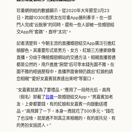
珍重網供給的數據顯示，從2020年大年節至3月23
日，跨越10300對男女在珍重App勝利牽手。在一部
門人完成“云脫單”的同時，還有一些人卻被一些婚戀結
交App所“套路”，直呼“太坑”。
記者清楚到，今朝主流的直播婚戀結交App廣泛引進紅
娘腳色。其重要形式是男方、女方、紅娘三方連麥錄像
直播。分歧于傳統婚戀網站的交通方法，相親直播普通
都是公然的，用戶進進“房間”后可零本錢先圍不雅。在
圍不雅的經過歷程中，直播界面會頻仍跳出“紅娘約請
您相親”“愛好女嘉賓就表達出來吧”等窗口。
“女嘉賓就是為了要禮品。”應用了一段時光后，高飛
（假名）卸載了
包養
一款婚戀結交App。“男嘉賓加老
友、上麥都要錢，有的紅娘和女嘉賓一向鼓動送禮
品。”高飛算了一下，本身一周就花了500多元。“錢花
了也沒啥，就是遇不到真正來相親的，有的是托兒、有
的男扮女說謊人。”