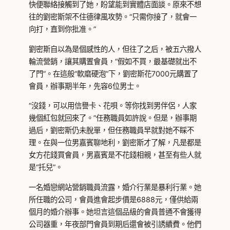
快便聯絡接觸到了她，盼望能到實體店面談。原來不想
往的劉密斯架不住德律風攻勢。“只需你接了，就會一
向打，直到你批准。”
劉密斯自以為是個感性的人，但往了之后，被五六撥人
輪流營銷，讓其購置會員，“假如不買，最基礎就出不
了門”。在這般“軟磨硬泡”下，劉密斯花7000元購置了
會員，辦事期半年，先容6位男士。
“沒錢，可以用信譽卡、花唄。等你找到男伴侶，人家
幾個紅包就回來了。”任務職員如許說。但是，辦事期
過后，劉密斯仍未脫單，但任務職員早就對她不睬不
理。在與一位男嘉賓聊地利，劉密斯才了解，凡是都是
女方花錢買會員，男嘉賓是不花錢相親，甚至有些人就
是“托兒”。
一名婚戀網站營銷職員流露，婚介行業是暴利行業。她
所任職的公司，會員進會起步價是6888元，僅供給兩
個月的婚介辦事。她坦言這個品級的會員普通不會獲得
公司器重，年夜部門會員到期后還會被引誘續費。他們