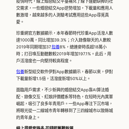
疫情時代，線上婚戀結交平臺補充了線下運動缺掉的社
交需求，一些婚戀結交App逆勢增加，下載量和應用人
數激增，越來越多的人測驗考試應用這些App尋覓真
愛。
珍重網官方數據顯示，本年春節時代珍重App活潑人數
達1000萬，同比增加39.3%；介入錄像聊天的人數較
2019年同期增加37.
包養
8%，總連麥時長超18萬小
時；打召喚互動聽數較2019年增加197.1%。此后，用
戶活潑度也一向堅持較高程度。
包養
新型結交軟件伊對App數據顯示，春節以來，伊對
下載量新增1.5倍，活潑度新增50%以上。
面臨用戶需求，不少新興的婚戀結交App靠AI算法婚
配、錄像交互、紅娘評價體系等特色，在短時光內異軍
崛起，吸引了良多年青用戶。一些App專注下沉市場，
將眼光從一二線城市青年轉移到了三四線城市以致縣城
的青年身上。
線上尋愛套路多 花錢照舊難脫單