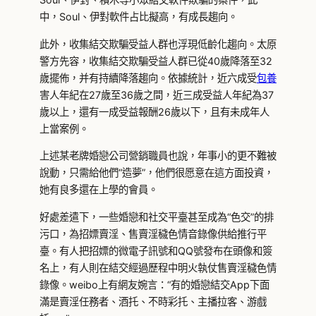
中，Soul、伊對軟件占比擬高，有成長趨向。
此外，收集結交欺騙受益人群也浮現低齡化趨向。太原
警方先容，收集結交欺騙受益人群已從40歲降落至32
歲擺佈，并有持續降落趨向。依據統計，近六成受
包養
害人年紀在27歲至36歲之間，近三成受益人年紀為37
歲以上，還有一成受益報酬26歲以下，且有未成年人
上當案例。
上述某老牌婚戀公司營銷職員也說，年事小的更不難被
說動，只需給他們“造夢”，他們很愿意在這方面投資，
她有良多還在上學的會員。
好處差遣下，一些婚戀和社交平臺甚至成為“色交”的排
污口，為招嫖賣淫、售賣淫穢色情音錄像供給推行平
臺。有人把招嫖的微電子訊號和QQ號發布在頭像和簽
名上，有人則在結交經過歷程中明火執仗售賣淫穢色情
錄像。weibo上有網友婉言：“有的婚戀結交App下面
滿是賣淫任務者、酒托、不時彩托、主播拉客、游戲