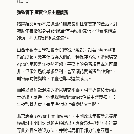
托……”
強監管下 壓實企業主體義務
婚戀結交App本是適應時期成長和社會需求的產品，對
輔助年夜齡獨身男女“脫單”有著積極感化，但實際體驗
卻讓一些人感到“歹意滿滿”。
山西年夜學哲學社會學院傳授邢媛說，跟著internet技
巧的成長，數字化成為人們的一種保存方法，婚戀結交
App的呈現是年夜勢所趨，平臺上的免費項目本無可厚
非，但假如過度尋求盈利，甚至讓花費者深陷“套路”，
則會讓功德變壞，平臺也難以連續成長。
面臨以後魚龍混淆的婚戀結交平臺，相干專家和業內助
士提出，應進一個步驟壓實internet企業主體義務，加
年夜監管力度，有用凈化線上婚戀結交空間。
北京志霖lawyer firm lawyer 、中國政法年夜學常識產
權研討中間研討員趙占領提出，應從泉源抓起，奉行高
等此外實名驗證方法，并與當局相干部分信息互通。