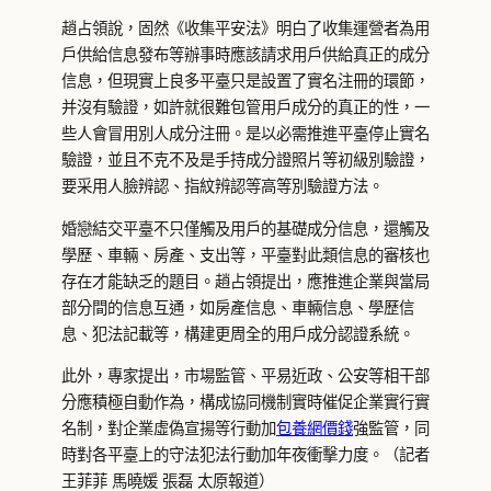
趙占領說，固然《收集平安法》明白了收集運營者為用
戶供給信息發布等辦事時應該請求用戶供給真正的成分
信息，但現實上良多平臺只是設置了實名注冊的環節，
并沒有驗證，如許就很難包管用戶成分的真正的性，一
些人會冒用別人成分注冊。是以必需推進平臺停止實名
驗證，並且不克不及是手持成分證照片等初級別驗證，
要采用人臉辨認、指紋辨認等高等別驗證方法。
婚戀結交平臺不只僅觸及用戶的基礎成分信息，還觸及
學歷、車輛、房產、支出等，平臺對此類信息的審核也
存在才能缺乏的題目。趙占領提出，應推進企業與當局
部分間的信息互通，如房產信息、車輛信息、學歷信
息、犯法記載等，構建更周全的用戶成分認證系統。
此外，專家提出，市場監管、平易近政、公安等相干部
分應積極自動作為，構成協同機制實時催促企業實行實
名制，對企業虛偽宣揚等行動加
包養網價錢
強監管，同
時對各平臺上的守法犯法行動加年夜衝擊力度。（記者
王菲菲 馬曉媛 張磊 太原報道）