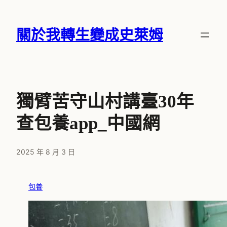
跳
至
關於我轉生變成史萊姆
主
要
內
容
獨臂苦守山村講臺30年
查包養app_中國網
2025 年 8 月 3 日
包養