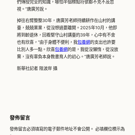
們傳授完全的知識，哪怕半個標點符號都不克不及忽
視。”唐廣芳說。
掉往右臂整整30年，唐廣芳老師持續耕作在山村的講
臺，兢兢業業，從沒想過要離開。2025年10月，他即
將到齡退休，回看堅守山村講臺的39年，心中有不舍
也有欣喜，“由于身體不便利，我
包養網
的支出也許要
比別人多一點。欣喜
包養網
的是，我從沒懶惰，從沒放
棄，沒有辜負本身教書育人的初心。”唐廣芳老師說。
新華社記者 陸波岸 攝
發佈留言
發佈留言必須填寫的電子郵件地址不會公開。
必填欄位標示為