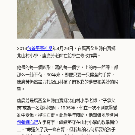
2016
包養平臺推舉
年4月26日，在廣西全州縣白寶鄉
北山村小學，唐廣芳老師在給學生修改作業。
他畫的每一個圖形，寫的每一個字，上的每一節課，都
那么一絲不茍。30年來，即便只要一只健全的手臂，
唐廣芳仍然盡力托起山村孩子們多彩的夢想和美妙的盼
望。
唐廣芳是廣西全州縣白寶鄉北山村小學老師，“子承父
志”成為一名鄉村教師。1995年，他在一次不測電擊變
亂中受傷，掉往右臂。此后半年時間，他艱難地學會用
包養網心得
左手寫字，繼續堅守在山村小學的教學崗位
上。“命運欠了我一條右臂，但我無論若何都要給孩子