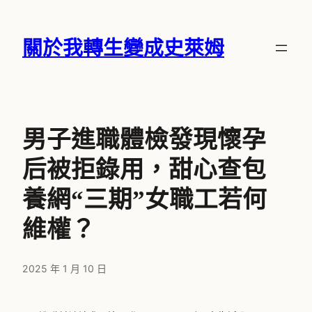
跳
至
關於我轉生變成史萊姆
主
要
內
容
男子進職體檢發現懷孕
后被拒錄用，甜心查包
養網“三期”女職工若何
維權？
2025 年 1 月 10 日