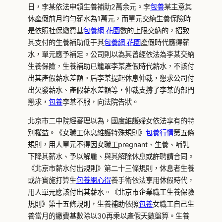
日，李某依法申領生養補助2萬余元。李
包養
某主意其
休產假前月均勻薪水為1萬元，而單元交納生養保險時
是依照社保繳費基
包養網 花園
數的上限交納的，招致
其支付的生養補助低于其
包養網 花園
產假時代應得薪
水，單元應予補足。公司則以為其曾經依法為李某交納
生養保險，生養補助已籠罩李某產假時代薪水，不該付
出其產假薪水差額。后李某提起休息仲裁，懇求公司付
出欠發薪水、產假薪水差額等，仲裁支撐了李某的部門
懇求，
包養
李某不服，向法院告狀。
北京市二中院經審理以為，國度維護婦女依法享有的特
別權益。《女職工休息維護特殊規則》
包養行情
第五條
規則，用人單元不得因女職工pregnant、生養、哺乳
下降其薪水、予以解雇、與其解除休息或許聘請合同。
《北京市薪水付出規則》第二十三條規則，休息者生養
或許實施打算生
包養網心得
養手術依法享用休假時代，
用人單元應該付出其薪水。《北京市企業職工生養保險
規則》第十五條規則，生養補助依照
包養
女職工自己生
養當月的繳費基數除以30再乘以產假天數盤算。生養