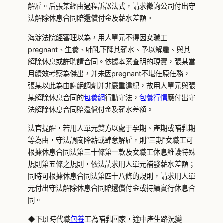
解雇。后張某經由過程訴訟法式，請求徵詢公司付出守
法解除休息合同賠還償付金及薪水差額。
海淀法院經審理以為，用人單元不得因女職工
pregnant、生養、哺乳下降其薪水、予以解雇、與其
解除休息或許聘請合同。依據本案查明的現實，張某當
月績效考察為傑出，并未因pregnant不堪任原任務，
張某以此為由謝絕調劑并非嚴重違紀，故用人單元與張
某解除休息合同的
包養網
行動守法，
包養行情
應付出守
法解除休息合同賠還償付金及薪水差額。
法官提醒，若用人單元雙方以處于孕期、產期或哺乳期
等為由，守法調崗降薪或肆意解雇，則“三期”女職工可
根據休息合同法第三十條第一款及女職工休息維護特殊
規則第五條之規則，依法請求用人單元補發薪水差額；
同時可根據休息合同法第四十八條的規則，請求用人單
元付出守法解除休息合同賠還償付金或持續實行休息合
同。
◆下班時代職
包養
工為哺乳回家，途中產生路況變