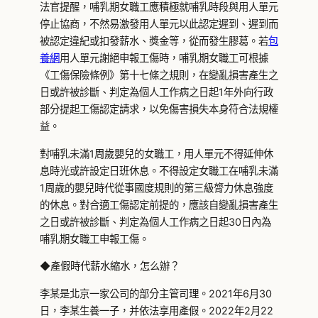
法官提醒，哺乳期女職工應積極就哺乳時段與用人單元
停止協商，不然易激發用人單元以此認定遲到、遲到而
被認定違紀或扣發薪水、獎金等，從而發生膠葛。若
包
養網
用人單元謝絕申報工傷時，哺乳期女職工可根據
《工傷保險條例》第十七條之規則，在變亂損害產生之
日或許被診斷、判定為個人工作病之日起1年外向行政
部分提起工傷認定請求，以免傷害損失本身符合法規權
益。
對哺乳未滿1周歲嬰兒的女職工，用人單元不得延伸休
息時光或許設定日班休息。不得設定女職工在哺乳未滿
1周歲的嬰兒時代從事國度規則的第三級膂力休息強度
的休息。對合適工傷認定前提的，應該自變亂損害產生
之日或許被診斷、判定為個人工作病之日起30日內為
哺乳期女職工申報工傷。
◆產假時代薪水縮水，怎么辦？
李某是北京一家公司的部分主管司理。2021年6月30
日，李某生養一子，并依法享用產假。2022年2月22