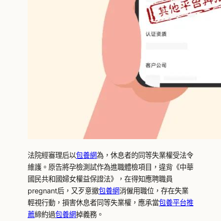
法院經審理后以
包養網
為，休息者的同等失業權受法令
維護。原告將孕檢測試作為進職體檢項目，違背《中華
國民共和國婦女權益保證法》，在得知應聘職員
pregnant后，又歹意撤
包養網
消僱用職位，存在失業
輕視行動，損害休息者同等失業權，應承當
包養平台推
薦
締約過
包養網
掉義務。