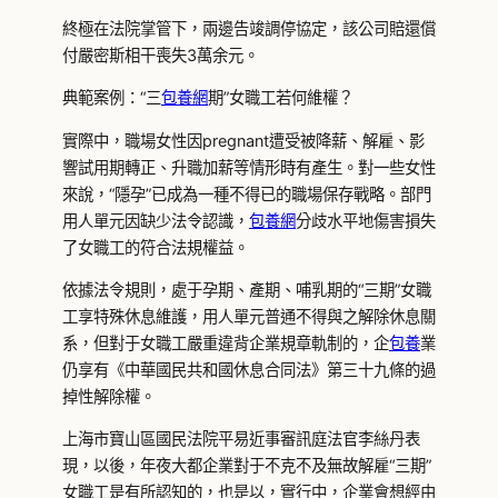
終極在法院掌管下，兩邊告竣調停協定，該公司賠還償
付嚴密斯相干喪失3萬余元。
典範案例：“三
包養網
期”女職工若何維權？
實際中，職場女性因pregnant遭受被降薪、解雇、影
響試用期轉正、升職加薪等情形時有產生。對一些女性
來說，“隱孕”已成為一種不得已的職場保存戰略。部門
用人單元因缺少法令認識，
包養網
分歧水平地傷害損失
了女職工的符合法規權益。
依據法令規則，處于孕期、產期、哺乳期的“三期”女職
工享特殊休息維護，用人單元普通不得與之解除休息關
系，但對于女職工嚴重違背企業規章軌制的，企
包養
業
仍享有《中華國民共和國休息合同法》第三十九條的過
掉性解除權。
上海市寶山區國民法院平易近事審訊庭法官李絲丹表
現，以後，年夜大都企業對于不克不及無故解雇“三期”
女職工是有所認知的，也是以，實行中，企業會想經由