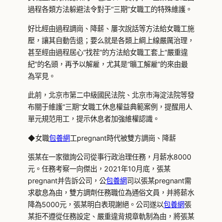
過程各類方法躲避法令對于“三期”女職工的特殊維護。
好比經由過程調崗、降薪、屢次說話等方法給女職工施
壓，讓其自動告退；要么就是各類上綱上線嚴厲治理，
甚至經由過程居心“找茬”的方法給女職工套上“嚴重違
紀”的名頭，再予以解雇，尤其是“曠工解雇”的來由最
為罕見。
此前，北京市第二中級國民法院、北京市海淀法院等發
布關于維護“三期”女職工休息權益典範案例，提醒用人
單元規范用工，提示休息者加強維權認識。
◆女職
包養網
工pregnant時代被雙方調崗、降薪
張某在一家徵詢公司從事行政治理任務，月薪水8000
元。任務考察一向傑出，2021年10月底，張某
pregnant并告訴公司，公
包養網
司以張某pregnant需
求歇息為由，雙方調劑任務職位為通俗文員，并將薪水
降為5000元，張某明白表現謝絕。公司遂以
包養網
張
某拒不遵從任務設定、嚴重違背規章軌制為由，將張某