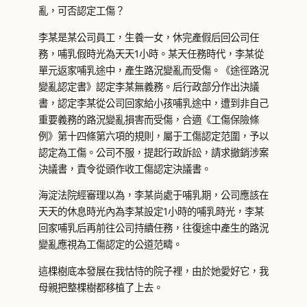
亂，可否認定工傷？
李某是某公司員工，生養一女，休完產假后回公司任
務，哺乳假時光為天天1小時。某天任務時代，李某從
單元返家哺乳途中，產生路況變亂而受傷。《途徑路況
變亂認定書》認定李某無義務。后行政部分作出決議
書，認定李某從公司回家給小孩哺乳途中，遭到非自己
重要義務的路況變亂損害而受傷，合適《工傷保險條
例》第十四條第六項的規則，屬于工傷認定范圍，予以
認定為工傷。公司不服，提起行政訴訟，請求撤銷涉案
決議書，責令從頭作收工傷認定決議書。
海淀法院經審理以為，李某尚處于哺乳期，公司應該在
天天的休息時光內為李某設定1小時的哺乳時光，李某
回家哺乳后再前往公司持續任務，往復途中產生的路況
變亂應視為工傷認定的公道范疇。
這棵樹底本發展在我怙恃的院子裡，由於她愛好它，我
母親把整棵樹都移植了上去。