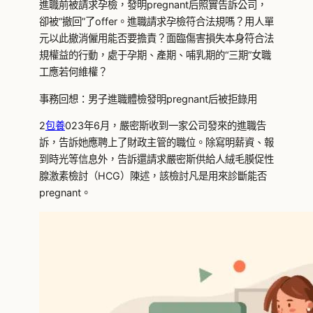
進職前被請求孕檢，發明pregnant后照實告訴公司，
卻被“撤回”了offer。進職請求孕檢符合法規嗎？用人單
元以此撤消僱用能否要擔責？面臨傷害損失本身符合法
規權益的行動，處于孕期、產期、哺乳期的“三期”女職
工應若何維權？
事務回想：男子進職體檢發明pregnant后被拒錄用
2
包養
023年6月，嚴密斯收到一家公司發來的進職告
訴，告訴她應聘上了財政主管的職位。除寫明薪資、報
到時光等信息外，告訴還請求嚴密斯供給人絨毛膜促性
腺激素檢討（HCG）陳述，該檢討凡是用來診斷能否
pregnant。