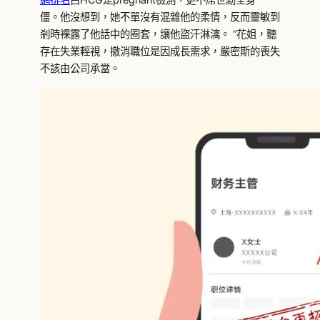
僵。他沒想到，她不單沒有混雜他的柔情，反而靈敏到
剎時裸露了他話中的圈套，讓他盜汗淋漓。 “花姐，聽
存在失業輕視，撤消職位是因成長需求，嚴密斯的喪失
不該由公司承當。