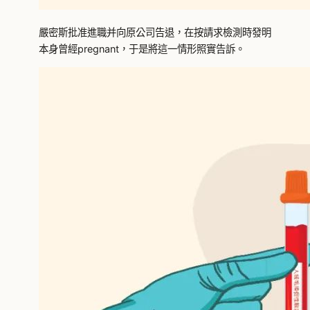
嚴密斯批准進職并向原公司告退，在按請求檢測時發明
本身曾經pregnant，于是將這一情形照實告訴。