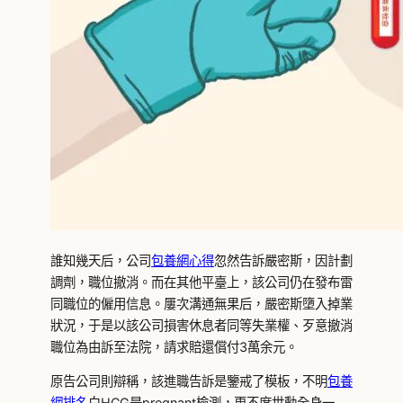
誰知幾天后，公司
包養網心得
忽然告訴嚴密斯，因計劃
調劑，職位撤消。而在其他平臺上，該公司仍在發布雷
同職位的僱用信息。屢次溝通無果后，嚴密斯墮入掉業
狀況，于是以該公司損害休息者同等失業權、歹意撤消
職位為由訴至法院，請求賠還償付3萬余元。
原告公司則辯稱，該進職告訴是鑒戒了模板，不明
包養
網排名
白HCG是pregnant檢測，更不席世勳全身一