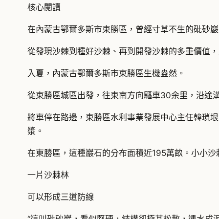
核心閱讀
在內蒙古鄂爾多斯市東勝區，曾經寸草不生的砒砂巖
從發現沙棘到種好沙棘、再到開發沙棘的多重價值，
入夏，內蒙古鄂爾多斯市東勝區生機盎然。
從東勝區城區出發，往東南方向驅車30余里，沿途
將車停在路邊，東勝區水利事業發展中心主任韓瑣垠
漿。
在東勝區，這種巖石的分布面積近195萬畝。小小
一片沙棘林
可以形成三道防線