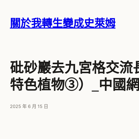
跳
至
關於我轉生變成史萊姆
主
要
內
容
砒砂巖去九宮格交流
特色植物③）_中國
2025 年 6 月 15 日