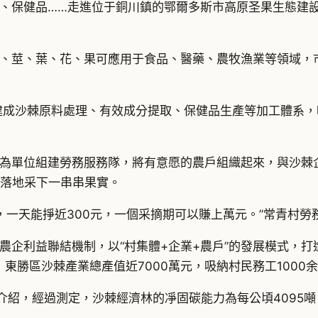
、保健品……走進位于銅川鎮的鄂爾多斯市高原圣果生態建
、莖、葉、花、果可應用于食品、醫藥、農牧漁業等領域，
，建成沙棘原料處理、有效成分提取、保健品生產等加工體系
為單位組建勞務服務隊，將有意愿的農戶組織起來，與沙棘
利落地采下一串串果實。
，一天能掙近300元，一個采摘期可以賺上萬元。”常青村
企利益聯結機制，以“村集體+企業+農戶”的發展模式，打
，東勝區沙棘產業總產值近7000萬元，吸納村民務工1000
介紹，經過測定，沙棘經濟林的凈固碳能力為每公頃4095