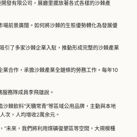
設開發有限公司，展廳里擺放著各式各樣的沙棘產
市場前景廣闊。如何將沙棘的生態優勢轉化為發展優
，吸引了多家沙棘企業入駐，推動形成完整的沙棘產業
企業合作，承擔沙棘產業全鏈條的勞務工作。每年10
勞務服務隊成員李飛雄說。
造沙棘飲料“天驕常青”等區域公用品牌，主動與本地
余人次，人均增收2萬余元。
噸，“未來，我們將利用煤礦復墾區等空間，大規模種