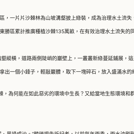
區，一片片沙棘林為山坡溝壑披上綠裝，成為治理水土流失
東勝區累計推廣種植沙棘135萬畝，在有效治理水土流失的
溝壑縱橫，道路兩側陡峭的巖壁上，一叢叢新綠蔓延鋪展，
拿出一個小錘子，輕敲巖體，取下一塊碎石，放入盛滿水的
沙棘，為何能在如此惡劣的環境中生長？又給當地生態環境和