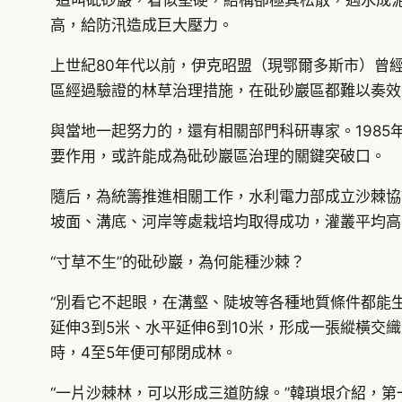
“這叫砒砂巖，看似堅硬，結構卻極其松散，遇水成
高，給防汛造成巨大壓力。
上世紀80年代以前，伊克昭盟（現鄂爾多斯市）曾
區經過驗證的林草治理措施，在砒砂巖區都難以奏效
與當地一起努力的，還有相關部門科研專家。198
要作用，或許能成為砒砂巖區治理的關鍵突破口。
隨后，為統籌推進相關工作，水利電力部成立沙棘協
坡面、溝底、河岸等處栽培均取得成功，灌叢平均高
“寸草不生”的砒砂巖，為何能種沙棘？
“別看它不起眼，在溝壑、陡坡等各種地質條件都能
延伸3到5米、水平延伸6到10米，形成一張縱橫
時，4至5年便可郁閉成林。
“一片沙棘林，可以形成三道防線。”韓瑣垠介紹，