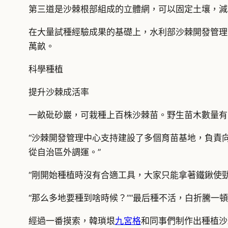
第三道是沙棘根部組成的立體網，可以固定土壤，減
在大量試種經驗成果的基礎上，水利部沙棘開發管理
萬畝。
科學種植
提升沙棘成活率
一畝砒砂巖，可栽種上百株沙棘苗。野生苗木數量有
“沙棘開發管理中心支持建設了多個育苗基地，負責
從自治區外調運。”
“剛開始種植時沒有合適工具，大家只能拿著鐵鍬使
“那么多地要種到啥時候？”“最后種不活，白折騰一
經過一番摸索，韓瑣垠
九宮格
和同事們制作出種植沙