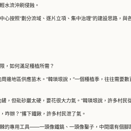
輕水流沖刷侵蝕。
中心按照“劃分流域、逐片立項、集中治理”的建設思路，與各
限，如何滿足種植所需？
向周邊地區供應苗木。”韓瑣垠說，“一個種植季，往往需要
勁鏟，但砒砂巖太硬，要花很大力氣。”韓瑣垠說，許多村民
頓，咋辦？”撂下鐵鍬，許多村民泄了氣。
棘的專用工具——一頭像鐵鎬、一頭像鑿子，中間還有個腳