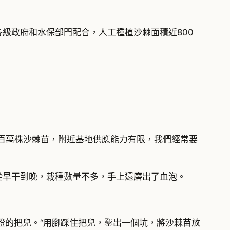
級政府和水保部門配合，人工種植沙棘面積近800
數百萬株沙棘苗，附近基地供應能力有限，我們經常要
從早干到晚，栽種數量不多，手上還磨出了血泡。
蹬的把兒。“用腳踩住把兒，鑿出一個坑，將沙棘苗放