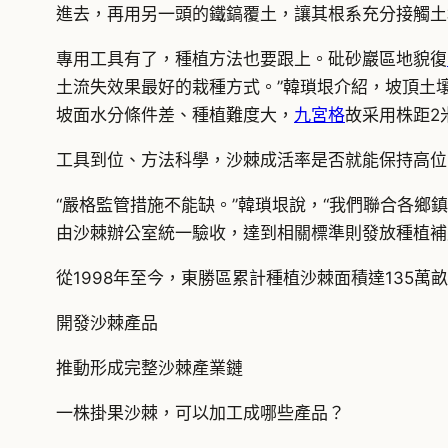
進去，再用另一頭的鐵鎬覆土，讓其根系充分接觸土
專用工具有了，種植方法也要跟上。砒砂巖區地貌復
土流失效果最好的栽種方式。”韓瑣垠介紹，坡頂土
坡面水分條件差、種植難度大，
九宮格
故采用株距2
工具到位、方法科學，沙棘成活率是否就能保持高位
“嚴格監管措施不能缺。”韓瑣垠說，“我們聯合各
由沙棘辦公室統一驗收，達到相關標準則發放種植補
從1998年至今，東勝區累計種植沙棘面積達135
開發沙棘產品
推動形成完整沙棘產業鏈
一株掛果沙棘，可以加工成哪些產品？