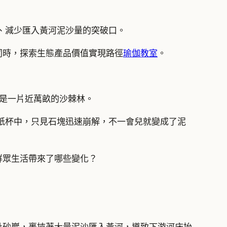
、減少匯入黃河泥沙量的突破口。
同時，探索生態產品價值實現路徑
瑜伽教室
。
這是一片近萬畝的沙棘林。
紙杯中，只見石塊迅速崩解，不一會兒就變成了泥
群眾生活帶來了哪些變化？