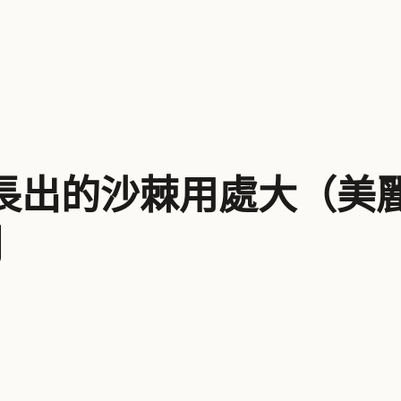
長出的沙棘用處大（美麗
網