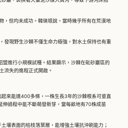
砒砂巖，裹挾著大量泥沙匯入黃河，導致下游河床抬
植物，但均未成功。韓瑣垠說，當時幾乎所有在荒漠地
時，發現野生沙棘不僅生命力極強，對水土保持也有重
昭盟進行小規模試種。結果顯示，沙棘在砒砂巖區的
水土流失的進程正式開啟。
起來能達400多條，一株生長3年的沙棘根系可垂直
延伸過程中能不斷萌發新芽，當每畝地有70株成苗
于土壤表面的枯枝落葉層，能增強土壤抗沖刷能力；