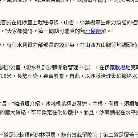
泥、風過成沙。”韓瑣垠告訴記者，以前每年雨季，雨水沖刷
經嘗試在砒砂巖上栽種檸條、山杏、小葉楊等生命力頑強的
，“大家都覺得，這一問題可能真的無
小樹屋
解。”
5年，時任水利電力部部長的錢正英，在山西方山縣等地調研
調辦公室（現水利部沙棘開發管理中心），在伊
家教場地
克
1.5米，長勢旺盛，果實累累。自此，以沙棘治理砒砂巖區
生長。”韓瑣垠介紹，沙棘根系極為發達，主根、側根、須根加
交織的龐大網絡，牢牢鎖定在砒砂巖中。而且，沙棘側根在水平
第一道是沙棘頂部的林冠層，能有效截留降雨；第二道是覆蓋