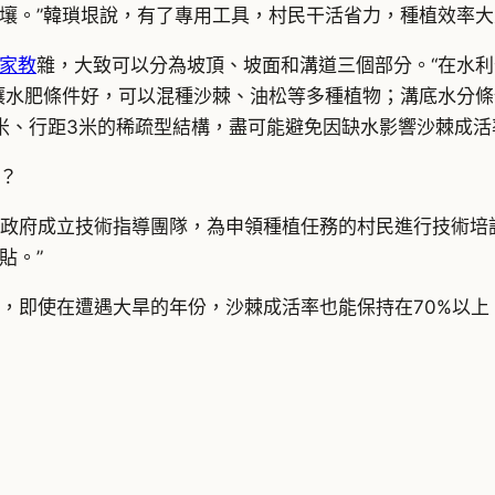
壤。”韓瑣垠說，有了專用工具，村民干活省力，種植效率大
家教
雜，大致可以分為坡頂、坡面和溝道三個部分。“在水
壤水肥條件好，可以混種沙棘、油松等多種植物；溝底水分條件
米、行距3米的稀疏型結構，盡可能避免因缺水影響沙棘成活
？
鄉鎮政府成立技術指導團隊，為申領種植任務的村民進行技術
貼。”
萬畝，即使在遭遇大旱的年份，沙棘成活率也能保持在70%以上