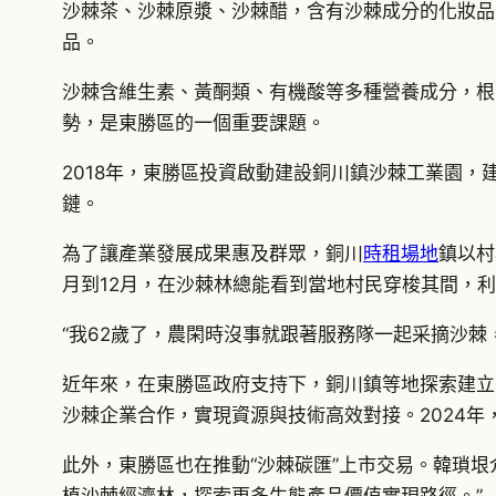
沙棘茶、沙棘原漿、沙棘醋，含有沙棘成分的化妝品
品。
沙棘含維生素、黃酮類、有機酸等多種營養成分，根
勢，是東勝區的一個重要課題。
2018年，東勝區投資啟動建設銅川鎮沙棘工業園
鏈。
為了讓產業發展成果惠及群眾，銅川
時租場地
鎮以村
月到12月，在沙棘林總能看到當地村民穿梭其間，
“我62歲了，農閑時沒事就跟著服務隊一起采摘沙棘
近年來，在東勝區政府支持下，銅川鎮等地探索建立農
沙棘企業合作，實現資源與技術高效對接。2024年
此外，東勝區也在推動“沙棘碳匯”上市交易。韓瑣垠