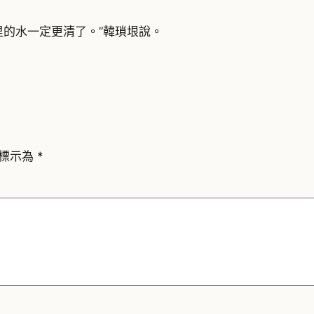
里的水一定更清了。”韓瑣垠說。
標示為
*