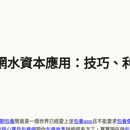
網水資本應用：技巧、
期包養
簡直是一個世界已經愛上並
包養app
且不能要求
包養
我
甜心寶貝包養網
跟你
包養故事
說過很多次了，寶寶現在掙
包