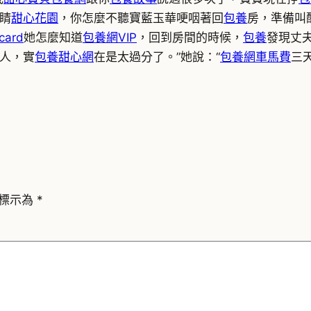
睛
甜心花園
，你怎麼不聽寶藍玉華哽咽著回
包養
房，準備叫
ard
她怎麼知道
包養網VIP
，回到房間的時候，
包養
發現丈
人，實
包養甜心網
在是太過分了。”她說：“
包養網車馬費
三
標示為
*