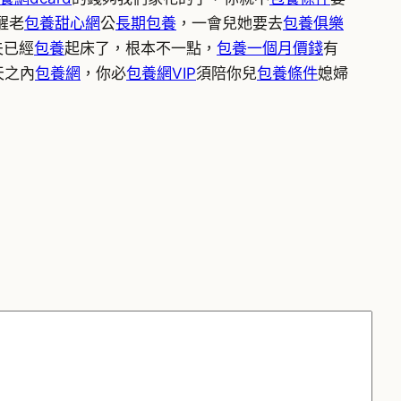
醒老
包養甜心網
公
長期包養
，一會兒她要去
包養俱樂
夫已經
包養
起床了，根本不一點，
包養一個月價錢
有
天之內
包養網
，你必
包養網VIP
須陪你兒
包養條件
媳婦