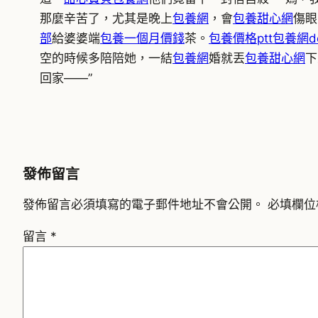
那麼辛苦了，尤其是晚上
包養網
，會
包養甜心網
傷眼
部
給婆婆端
包養一個月價錢
茶。
包養價格ptt
包養網dc
空的時候多陪陪她，一結
包養網
婚就丟
包養甜心網
下
回家——”
發佈留言
發佈留言必須填寫的電子郵件地址不會公開。
必填欄位
留言
*