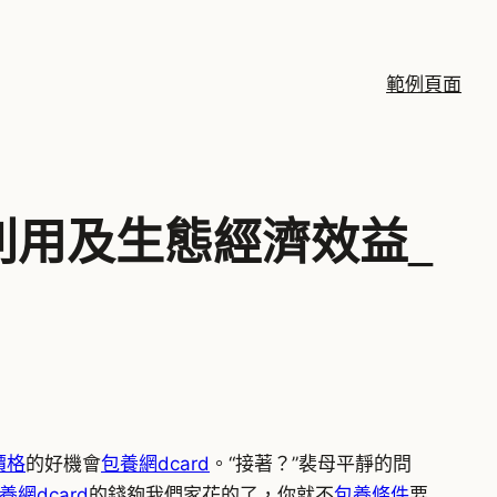
範例頁面
利用及生態經濟效益_
價格
的好機會
包養網dcard
。“接著？”裴母平靜的問
養網dcard
的錢夠我們家花的了，你就不
包養條件
要