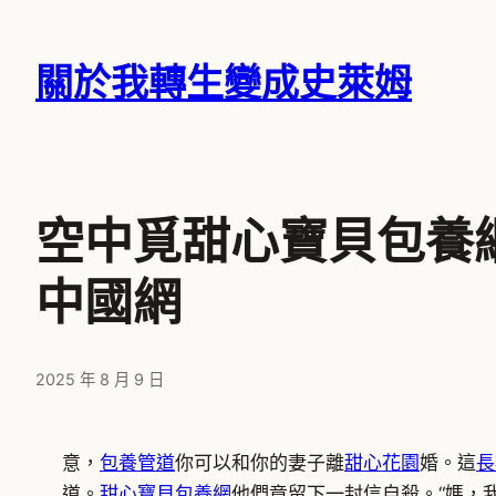
跳
至
關於我轉生變成史萊姆
主
要
內
容
空中覓甜心寶貝包養
中國網
2025 年 8 月 9 日
意，
包養管道
你可以和你的妻子離
甜心花園
婚。這
長
道。
甜心寶貝包養網
他們竟留下一封信自殺。“媽，