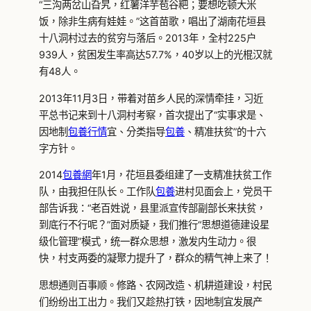
“三沟两岔山旮旯，红薯洋芋苞谷粑；要想吃顿大米
饭，除非生病有娃娃。”这首苗歌，唱出了湖南花垣县
十八洞村过去的贫穷与落后。2013年，全村225户
939人，贫困发生率高达57.7%，40岁以上的光棍汉就
有48人。
2013年11月3日，带着对苗乡人民的深情牵挂，习近
平总书记来到十八洞村考察，首次提出了“实事求是、
因地制
包養行情
宜、分类指导
包養
、精准扶贫”的十六
字方针。
2014
包養網
年1月，花垣县委组建了一支精准扶贫工作
队，由我担任队长。工作队
包養
进村见面会上，党员干
部告诉我：“老百姓说，县里派宣传部副部长来扶贫，
到底行不行呢？”面对质疑，我们推行“思想道德建设星
级化管理”模式，统一群众思想，激发内生动力。很
快，村支两委的凝聚力提升了，群众的精气神上来了！
思想通则百事顺。修路、农网改造、机耕道建设，村民
们纷纷出工出力。我们又趁热打铁，因地制宜发展产