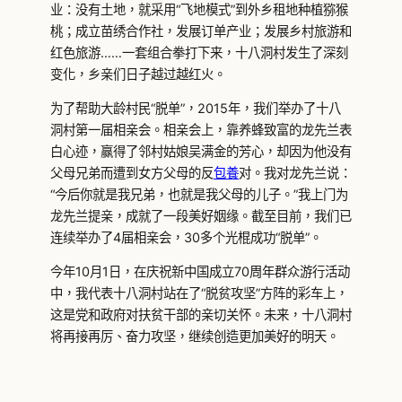
业：没有土地，就采用“飞地模式”到外乡租地种植猕猴
桃；成立苗绣合作社，发展订单产业；发展乡村旅游和
红色旅游……一套组合拳打下来，十八洞村发生了深刻
变化，乡亲们日子越过越红火。
为了帮助大龄村民“脱单”，2015年，我们举办了十八
洞村第一届相亲会。相亲会上，靠养蜂致富的龙先兰表
白心迹，赢得了邻村姑娘吴满金的芳心，却因为他没有
父母兄弟而遭到女方父母的反
包養
对。我对龙先兰说：
“今后你就是我兄弟，也就是我父母的儿子。”我上门为
龙先兰提亲，成就了一段美好姻缘。截至目前，我们已
连续举办了4届相亲会，30多个光棍成功“脱单”。
今年10月1日，在庆祝新中国成立70周年群众游行活动
中，我代表十八洞村站在了“脱贫攻坚”方阵的彩车上，
这是党和政府对扶贫干部的亲切关怀。未来，十八洞村
将再接再厉、奋力攻坚，继续创造更加美好的明天。