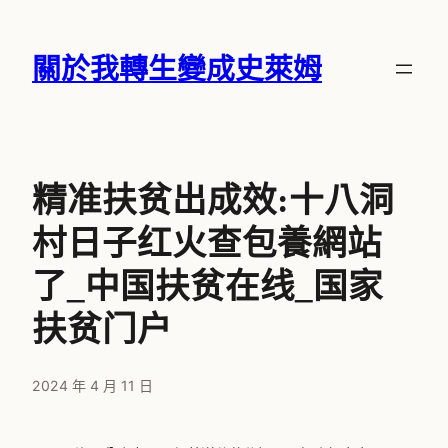
跳
至
關於我轉生變成史萊姆
主
要
內
容
精准扶贫出成效:十八洞
村日子红火查包養網站
了_中国扶贫在线_国家
扶贫门户
2024 年 4 月 11 日