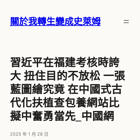
跳
至
關於我轉生變成史萊姆
主
要
內
容
習近平在福建考核時誇
大 扭住目的不放松 一張
藍圖繪究竟 在中國式古
代化扶植查包養網站比
擬中奮勇當先_中國網
2025 年 1 月 28 日