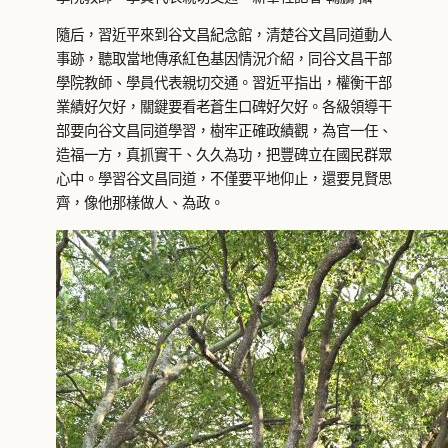
隨后，習近平來到谷文昌紀念館，清楚谷文昌同道動人
事跡，聽取當地傳承紅色基因情況介紹，同谷文昌干部
學院教師、學員代表親切交通。習近平指出，權衡干部
業績好欠好，關鍵要看老蒼生口碑好欠好。各級領導干
部要向谷文昌同道學習，樹牢正確政績觀，為官一任、
造福一方，真抓實干、久久為功，把豐碑立在國民群眾
心中。學習谷文昌同道，不僅要平地仰止，還要見賢思
齊，像他那樣做人、為政。