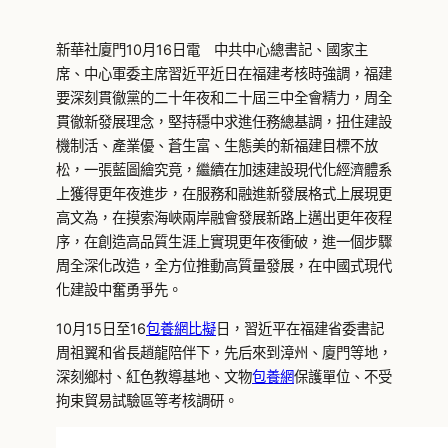
新華社廈門10月16日電 中共中心總書記、國家主
席、中心軍委主席習近平近日在福建考核時強調，福建
要深刻貫徹黨的二十年夜和二十屆三中全會精力，周全
貫徹新發展理念，堅持穩中求進任務總基調，扭住建設
機制活、產業優、蒼生富、生態美的新福建目標不放
松，一張藍圖繪究竟，繼續在加速建設現代化經濟體系
上獲得更年夜進步，在服務和融進新發展格式上展現更
高文為，在摸索海峽兩岸融會發展新路上邁出更年夜程
序，在創造高品質生涯上實現更年夜衝破，進一個步驟
周全深化改造，全方位推動高質量發展，在中國式現代
化建設中奮勇爭先。
10月15日至16
包養網比擬
日，習近平在福建省委書記
周祖翼和省長趙龍陪伴下，先后來到漳州、廈門等地，
深刻鄉村、紅色教導基地、文物
包養網
保護單位、不受
拘束貿易試驗區等考核調研。