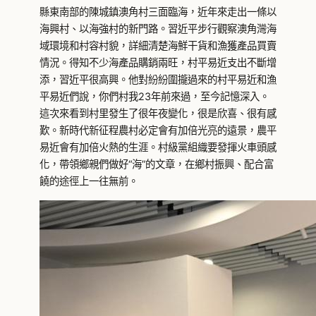
縣東南部的陳城鎮澳角村三面臨海，近年來走出一條以
海興村、以海強村的新門路。習近平步行觀察澳角灣海
域環境和村容村貌，詳細清楚海鮮干貨和漁獲產品買賣
情況。得知不少海產品購銷兩旺，村平易近支出不斷增
添，習近平很高興。他對紛紛圍攏過來的村平易近和漁
平易近們說，你們村我23年前來過，至今記憶深入。
這次來看到村里發生了很年夜變化，很是欣喜、很有感
歎。新時代新征程農村必定會有加倍光亮的遠景，農平
易近會有加倍火熱的生涯。村級黨組織要發揮火車頭感
化，帶領鄉親們做好“海”的文章，在鄉村振興、配合富
饒的途徑上一往無前。