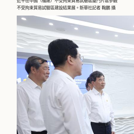
近平在中國（福建）不受拘束貿易試驗區廈門片區參觀
不受拘束貿易試驗區建設結果展。新華社記者 鞠鵬 攝