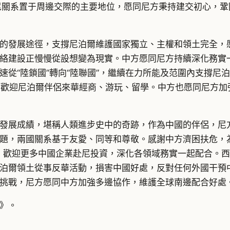
尼關系置于周邊交際的主要地位，愿同尼方秉持建交初心，
的發展途徑，支撐尼泊爾維護國家獨立、主權和領土完全，
絡建設正慢慢從設想變為現實。中方愿同尼方持續深化務實一
速從“陸鎖國”轉向“陸聯國”，繼續在力所能及范圍內支撐尼
年”，歡迎尼泊爾伴侶來華經商、游玩、留學。中方也愿同尼方
發展成績，堪稱人類進步史中的奇跡，作為中國的伴侶，尼
題，兩國關系基于友愛、同等和尊敬。感謝中方濟困扶危，為
路”，歡迎更多中國企業赴尼投資，深化各領域務實一起配合。
泊爾領土從事反華活動，損害中國好處，反對任何外國干預
挑戰，尼方愿同中方加強多邊協作，維護全球南邊配合好處
》。