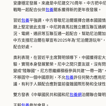
安康穩定發展。來歲是中尼建交70周年。中方把中
戰略一起配合伙伴
包養
關系獲得新的更年夜發展。
習近
包養
平強調，中方尊敬尼泊爾選擇合適本國國情
題上堅定彼此支撐。中尼跨喜馬拉雅立體互聯互通網
況、電網、通訊等互聯互通一起配合，幫助尼泊爾加
中方支撐尼泊爾在華宣布2025年為“尼泊爾游玩
配合好處。
奧利表現，在習近平主席賢明領導下，中國獲得宏大
驗，實現本身發展繁榮。尼中之間只要友誼，沒有問
變成“陸聯國”。尼方愿繼續積極參與共建“一帶一
不移固守一個中國原則，不允
包養
許任何勢力應用尼
議，有利于人類配合應對當前復雜國際形勢和全球性
雙方發表《中華國民共和國和尼
包養網
泊爾聯合聲明
王毅
包養
參加會見。