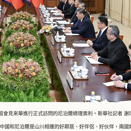
館會見來華進行正式訪問的尼泊爾總理奧利。新華社記者 謝
中國和尼泊爾是山川相連的好鄰居、好伴侶、好伙伴，兩國