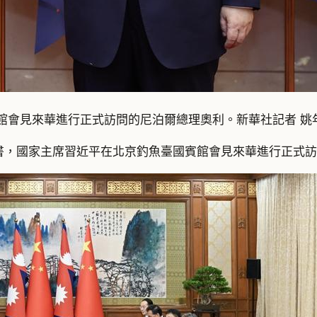
館會見來華進行正式訪問的尼泊爾總理奧利。新華社記者 姚
戰書，國家主席習近平在北京釣魚臺國賓館會見來華進行正式