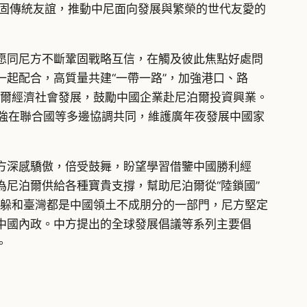
鞏固傳統友誼，推動中尼面向發展與繁榮的世代友愛的
愿同尼方不斷鞏固戰略互信，在觸及彼此焦點好處問
起配合，高質量共建“一帶一路”，加強港口、路
泊爾經濟社會發展，鼓勵中國企業赴尼泊爾投資興業。
加強在聯合國等多邊協調共同，維護廣年夜發展中國家
方深感驕傲，倍受鼓舞，盼望學習借鑒中國勝利經
尼泊爾供給各種寶貴支撐，幫助尼泊爾從“陸鎖國”
西躲和臺灣都是中國領土不成朋分的一部門，尼方堅定
中國內政。中方提出的全球發展倡議等系列主要倡
。