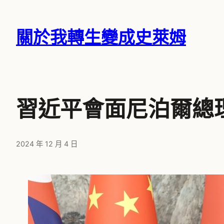
跳
至
關於我轉生變成史萊姆
主
要
內
容
習近平會面尼泊爾總
2024 年 12 月 4 日