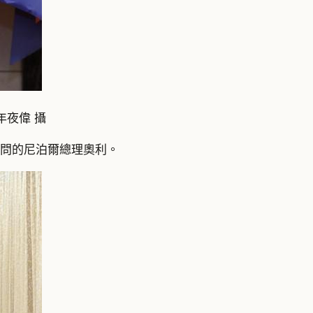
年夜偉 攝
訪問的尼泊爾總理奧利。