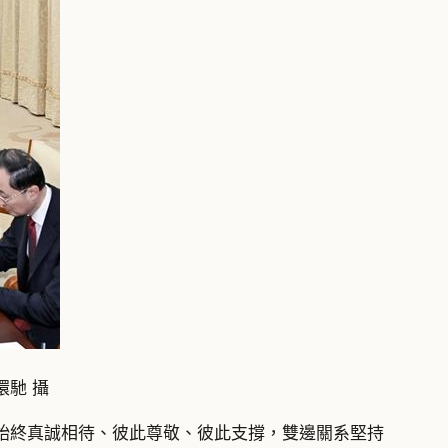
環馳 攝
始終真誠相待、彼此尊敬、彼此支撐，雙邊關系堅持