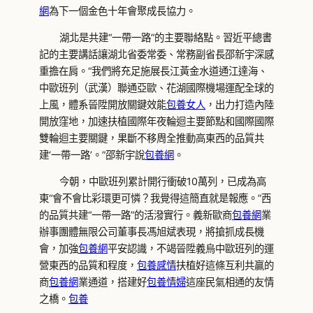
網
為下一個金色十年會聚成長協力。
湖北是共建“一帶一路”的主要聯絡點。習近平總書
記的主要講話讓湖北省委常委、常務副省長邵新宇深感
重擔在肩。“我們將充足施展長江黃金水道通江達海、
中歐班列（武漢）聯通亞歐、花湖國際機場運配全球的
上風，體系晉陞開放關鍵效能
包養女人
，出力打造內陸
開放窪地，加速扶植國際年夜輪迴主要節點和國際國際
雙輪迴主要關鍵，果斷不移周全推動高東西的品質共
建‘一帶一路’。”邵新宇說
包養網
。
今朝，中歐班列累計開行衝破10萬列，已成為高
東“會不會比彩環更可憐？我覺得這簡直就是報應。”西
的品質共建“一帶一路”的活潑實行。義新歐商
包養網
業
辦事團體無限公司董事長馮旭斌表現，將搶抓成長機
會，加強
包養網
平安認識，不竭晉陞義烏中歐班列的運
營東西的品質和程度，
包養感情
扶植好這條互利共贏的
商
包養網
業通道，搭建好
包養情婦
這座民氣相通的友情
之橋。
包養