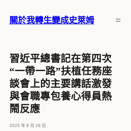
跳
至
關於我轉生變成史萊姆
主
要
內
容
習近平總書記在第四次
“一帶一路”扶植任務座
談會上的主要講話激發
與會職專包養心得員熱
鬧反應
2025 年 8 月 29 日