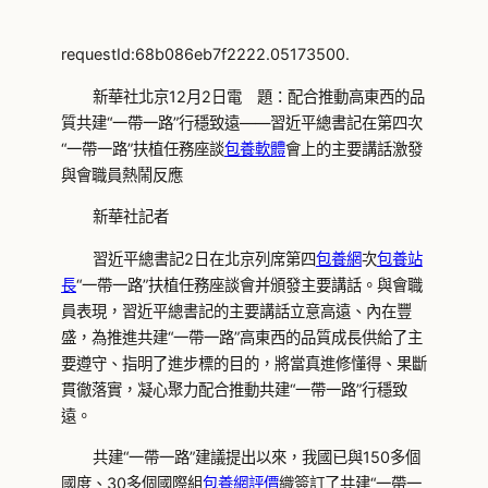
requestId:68b086eb7f2222.05173500.
新華社北京12月2日電 題：配合推動高東西的品
質共建“一帶一路”行穩致遠——習近平總書記在第四次
“一帶一路”扶植任務座談
包養軟體
會上的主要講話激發
與會職員熱鬧反應
新華社記者
習近平總書記2日在北京列席第四
包養網
次
包養站
長
“一帶一路”扶植任務座談會并頒發主要講話。與會職
員表現，習近平總書記的主要講話立意高遠、內在豐
盛，為推進共建“一帶一路”高東西的品質成長供給了主
要遵守、指明了進步標的目的，將當真進修懂得、果斷
貫徹落實，凝心聚力配合推動共建“一帶一路”行穩致
遠。
共建“一帶一路”建議提出以來，我國已與150多個
國度、30多個國際組
包養網評價
織簽訂了共建“一帶一