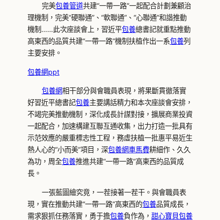
完美
包養管道
共建“一帶一路”一起配合計劃兼顧治
理機制，完美“硬聯通”、“軟聯通”、“心聯通”和諧推動
機制……此次座談會上，習近平
包養
總書記就重點推動
高東西的品質共建“一帶一路”機制扶植作出一系
包養
列
主要安排。
包養網ppt
包養網
相干部分與會職員表現，將果斷貫徹落實
好習近平總書記
包養
主要講話精力和本次座談會安排，
不竭完美推動機制，深化成長計謀對接，擴展商業投資
一起配合，加速構建互聯互通收集，出力打造一批具有
示范效應的嚴重標志性工程，務虛扶植一批惠平易近生
熱人心的“小而美”項目，深
包養網車馬費
耕細作、久久
為功，周全
包養
推進共建“一帶一路”高東西的品質成
長。
一張藍圖繪究竟，一茬接著一茬干。與會職員表
現，實在推動共建“一帶一路”高東西的
包養
品質成長，
需求狠抓任務落實，勇于擔
包養
負作為，
甜心寶貝包養