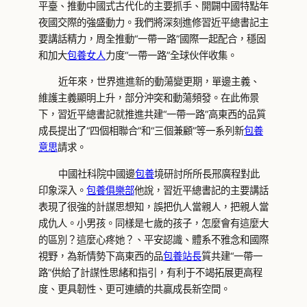
平臺、推動中國式古代化的主要抓手、開闢中國特點年
夜國交際的強盛動力。我們將深刻進修習近平總書記主
要講話精力，周全推動“一帶一路”國際一起配合，穩固
和加大
包養女人
力度“一帶一路”全球伙伴收集。
近年來，世界進進新的動蕩變更期，單邊主義、
維護主義顯明上升，部分沖突和動蕩頻發。在此佈景
下，習近平總書記就推進共建“一帶一路”高東西的品質
成長提出了“四個相聯合”和“三個兼顧”等一系列新
包養
意思
請求。
中國社科院中國邊
包養
境研討所所長邢廣程對此
印象深入。
包養俱樂部
他說，習近平總書記的主要講話
表現了很強的計謀思想知，誤把仇人當親人，把親人當
成仇人。小男孩。同樣是七歲的孩子，怎麼會有這麼大
的區別？這麼心疼她？、平安認識、體系不雅念和國際
視野，為新情勢下高東西的品
包養站長
質共建“一帶一
路”供給了計謀性思緒和指引，有利于不竭拓展更高程
度、更具韌性、更可連續的共贏成長新空間。