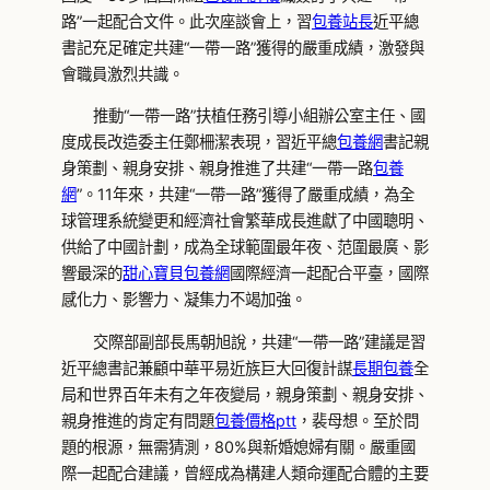
路”一起配合文件。此次座談會上，習
包養站長
近平總
書記充足確定共建“一帶一路”獲得的嚴重成績，激發與
會職員激烈共識。
推動“一帶一路”扶植任務引導小組辦公室主任、國
度成長改造委主任鄭柵潔表現，習近平總
包養網
書記親
身策劃、親身安排、親身推進了共建“一帶一路
包養
網
”。11年來，共建“一帶一路”獲得了嚴重成績，為全
球管理系統變更和經濟社會繁華成長進獻了中國聰明、
供給了中國計劃，成為全球範圍最年夜、范圍最廣、影
響最深的
甜心寶貝包養網
國際經濟一起配合平臺，國際
感化力、影響力、凝集力不竭加強。
交際部副部長馬朝旭說，共建“一帶一路”建議是習
近平總書記兼顧中華平易近族巨大回復計謀
長期包養
全
局和世界百年未有之年夜變局，親身策劃、親身安排、
親身推進的肯定有問題
包養價格ptt
，裴母想。至於問
題的根源，無需猜測，80%與新婚媳婦有關。嚴重國
際一起配合建議，曾經成為構建人類命運配合體的主要