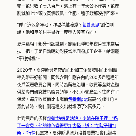
麥一畝只收了七八百斤，遇上有一年天公不作美，畝產
削減加上地頭收買價較低，化肥、種子錢都沒掙回來。
“種了這么多年地，咋越種越賠錢？
包養意思
”劉仁剛
說，他和良多村平易近一度墮入沒有方向。
夏津縣相干部分也認識到，範圍化種糧年夜戶需求當局
扶一把，于是自動輔助對接當地面粉加工企業，給兩邊
“牽線搭橋”。
2020年，夏津縣最年夜的面粉加工企業發財面粉團體
率先帶來好新聞，同包含劉仁剛在內的200多戶種糧年
夜戶簽署收買合同，同時為蒔植治理、收買等全財產鏈
供給專門研究技巧職員領導，不只小麥產量、往向有了
保證，每斤收買價比市場價
包養網ppt
還高4分到1角。
簽約昔時，劉仁剛種糧支出就增添了3萬多元。
針對農戶的多樣
包養“姑娘是姑娘，少爺在院子裡，”過
了一會兒，他的神色變得更加古怪，道：“在院子裡打
架。”行情
化需求，夏津縣還鼎力培養農業社會化辦事