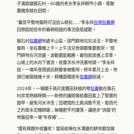
子滿族鎮猴石村，60歲的老夫李永祥輕哼小調，駕駛
農機穿越在田間。
“曩昔平整地盤時可沒這么輕松……”李永祥
台灣包養網
回想起前些年的春耕經過的事況很是感歎。
猴石村
包養網
地處半山區，部門耕地坑坑洼洼，平整地
盤時，坐在農機上干一上午活兒骨頭都像要散架。“部
門耕地在河流邊，波動還能戰勝，最怕就是遇上旱季，
山坡上的水向下激流，就像洪水沖洗著地頭。”李永祥
說，一場年夜雨過后耕層會被衝垮，終年累月上去，地
頭已被腐蝕幾十米，耕種面積逐年
包養網
削減。
2024年，一場關于高尺度農田扶植的舉
包養
動在猴石
村非常熱絡睜開——新修的護砌像給農田套上了堅實的
鎧甲，避免河水沖洗；田埂間的土路消散不見，取而代
之的是水泥機耕路；無機肥平均灑落，讓逐步“消瘦”的
地盤迎來一場“年夜補”……
“還有興趣外收獲呢！當局給俺在水溝邊的耕地都加展