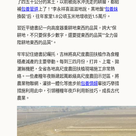
了四五十公分的黑土，以前被雨水沖洗走的耕層，都給
補
包養管道
上了！”李永祥喜滋滋地說，黑地盤“
包養妹
換裝”后，往年家里1.8公頃玉米地增收近1.5萬斤。
習近平總書記一向高度器重耕地東西的品質，誇大“保
耕地，不只要保多少數字，還要提東西的品質”“全力晉
陞耕地東西的品質”。
牢牢記住總書記囑托，吉林將高尺度農田扶植作為食糧
穩產減產的主要舉動。每到三四月份，打井、上電、拋
灑無機肥，全省各地高尺度農田扶植現場施工非常熱
絡。一些產糧年夜縣建起萬畝級高尺度農田示范區，將
農業物聯網、灌排一體化等進步前
包養情婦
輩技巧舉措
措施利用此中，引領種糧年夜戶利用新技巧，成長古代
農業。