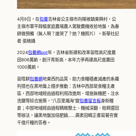
4月9日，在
包養
吉林省公主嶺市向陽坡鎮東興村，公
主嶺市軍平蒔植家庭農場農人駕駛農機收拾地盤，為春
耕做預備（無人啊？誰哭了？她？機照片）。新華社記
者 張楠攝
2024
包養網ppt
年，吉林省新建和改革晉陞高尺度農
田806萬畝，創汗青新高，本年力爭再建高尺度農田
1000萬畝。
晉陞耕
包養網
地東西的品質、助力食糧穩產減產的系羅
列措也在黑地盤上穩步推動：吉林中西部是食糧主產
區，西部地域經由過程利用改進劑、增施無機肥、注水
洗鹽等綜合施策，“八百里瀚海”變
包養留言板
身新糧
倉；中部地域經由過程精緻整土、機械深翻、秸稈還田
等辦法，讓黑地盤加倍肥饒……廣袤田疇正書寫著夯實
千億斤糧的答卷。