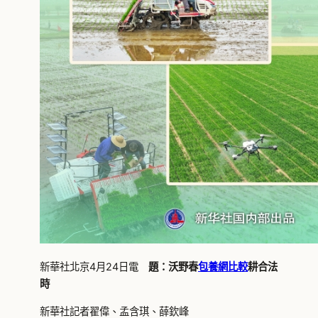
新華社北京4月24日電
題：沃野春
包養網比較
耕合法
時
新華社記者翟偉、孟含琪、薛欽峰