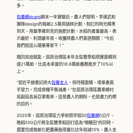
多。
包養網dcard
顛末一年實驗后，農人們發明，李建武和
團隊design的每畝2.5萬蔸插秧計劃，制訂的時光精準
到天、用量準確到克的施肥計劃，水稻的產量最高、表
示最好、利潤最年夜。收獲時農人們喜逐顏開：“今后
我們就這么隨著專家干！”
隨同良技賦能，屈原治理區本年全區雙季稻現實面積到
達21萬畝，比底本承當的18.8萬畝義務進步了10%以
上。
“習近平總書記誇大
包養女人
，保持穩面積、增單產兩
手發力，完成食糧平衡減產。”在屈原治理區農業鄉村
局副局長吳亞軍看來，這是農人的期盼，也是盡力的標
的目的。
2025年，屈原治理區力爭依照早稻50
包養網
0公斤、
晚稻550公斤將全區雙季稻田打造為“噸糧田”的同時，
還要完成每畝化肥農藥施用量比往年削減10%、農人支