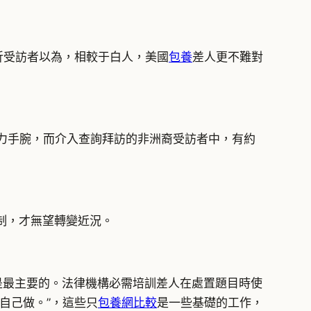
折受訪者以為，相較于白人，美國
包養
差人更不難對
暴力手腕，而介入查詢拜訪的非洲裔受訪者中，有約
制，才無望轉變近況。
是最主要的。法律機構必需培訓差人在處置題目時使
自己做。”，這些只
包養網比較
是一些基礎的工作，