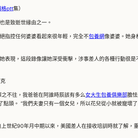
格ptt
集）
也是致逝世緣由之一。
絕指控任何婆婆看起來很年輕，完全不
包養網
像婆婆。她身
她表現，這段錄像讓她深受衝擊，涉事差人的各種行動很是
尼克
揮之不往，我爸爸在阿誰時辰該有多么
女大生包養俱樂部
膽怯
點了點頭。 “我們夫妻只有一個女兒，所以花兒從小就被寵壞
自上世紀90年月中期以來，美國差人在接收培訓時就了解，