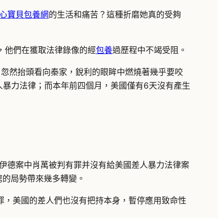
心寶貝包養網
的生活和痛苦？這種折磨她真的受夠
，他們在獲取法律錄像的經
包養
過歷程中不竭受阻。
晌後，忽然抬頭看向秦家，銳利的眼眸中燃燒著幾乎要咬
人暴力法律；而本年前四個月，美國僅有6天沒有產生
洛伊德案中肖萬被判有罪并沒有給美國差人暴力法律案
窮的局勢帶來幾多轉變。
有罪，美國的差人們也沒有把持本身，暫停應用致命性