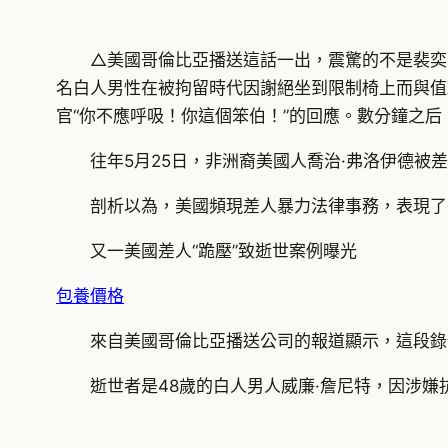
△美國哥倫比亞播送這話一出，震驚的不是裴奕
名白人男性在被拘留時代因謝絕坐到限制椅上而與值
官“你不應呼吸！你這個笨伯！”的回應。數分鐘之
往年5月25日，非洲裔美國人喬治·弗洛伊德被
剖析以為，美國頻現差人暴力法律事務，表現了
又一美國差人“跪壓”致逝世案例曝光
包養價格
來自美國哥倫比亞播送公司的報道顯示，這段錄
逝世者是48歲的白人男人威廉·詹尼特，因涉