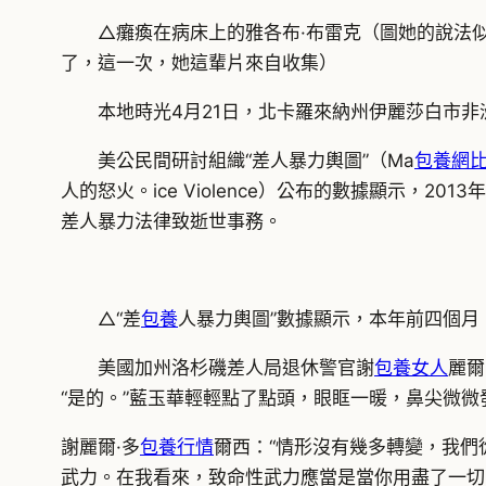
△癱瘓在病床上的雅各布·布雷克（圖她的說法
了，這一次，她這輩片來自收集）
本地時光4月21日，北卡羅來納州伊麗莎白市
美公民間研討組織“差人暴力輿圖”（Ma
包養網
人的怒火。ice Violence）公布的數據顯示，20
差人暴力法律致逝世事務。
△“差
包養
人暴力輿圖”數據顯示，本年前四個月
美國加州洛杉磯差人局退休警官謝
包養女人
麗爾
“是的。”藍玉華輕輕點了點頭，眼眶一暖，鼻尖微
謝麗爾·多
包養行情
爾西：
“情形沒有幾多轉變，我們
武力。在我看來，致命性武力應當是當你用盡了一切