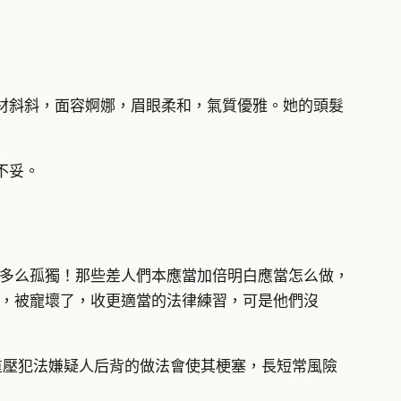
材斜斜，面容婀娜，眉眼柔和，氣質優雅。她的頭髮
不妥。
多么孤獨！那些差人們本應當加倍明白應當怎么做，
了，被寵壞了，收更適當的法律練習，可是他們沒
重壓犯法嫌疑人后背的做法會使其梗塞，長短常風險