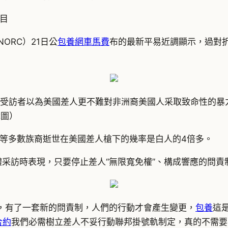
目
ORC）21日公
包養網車馬費
布的最新平易近調顯示，過對
的受訪者以為美國差人更不難對非洲裔美國人采取致命性的
截圖）
等多數族裔逝世在美國差人槍下的幾率是白人的4倍多。
體采訪時表現，只要停止差人“無限寬免權”、構成響應的問責
制，有了一套新的問責制，人們的行動才會產生變更，
包養
這
合約
我們必需樹立差人不妥行動聯邦掛號軌制定，真的不需要