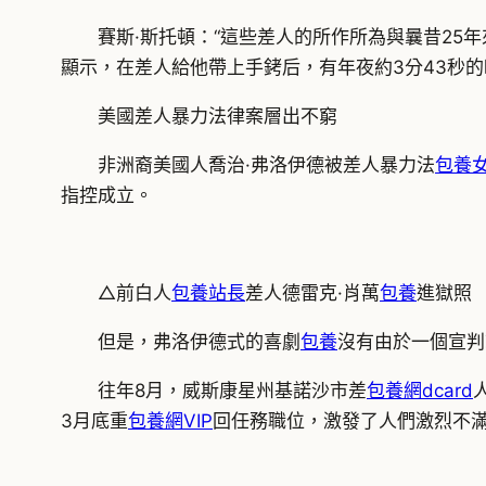
賽斯·斯托頓：“這些差人的所作所為與曩昔25
顯示，在差人給他帶上手銬后，有年夜約3分43秒
美國差人暴力法律案層出不窮
非洲裔美國人喬治·弗洛伊德被差人暴力法
包養
指控成立。
△前白人
包養站長
差人德雷克·肖萬
包養
進獄照
但是，弗洛伊德式的喜劇
包養
沒有由於一個宣判
往年8月，威斯康星州基諾沙市差
包養網dcard
3月底重
包養網VIP
回任務職位，激發了人們激烈不