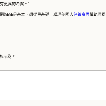
有更高的希冀。”
制還僅僅是基本，想從最基礎上處理美國人
包養意思
權範疇裸
標示為
*