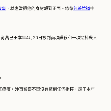
故事
，就應當把他的身材轉到正面。錄像
包養管道
中
肖萬已于本年4月20日被判兩項謀殺和一項過掉殺人
。
致其癱瘓。涉事警察不單沒有遭到任何指控，還于本年