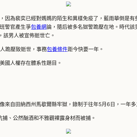
，因為裴奕已經對媽媽的陌生和異樣免疫了，藍雨華倒是有些
班警官產生爭
包養網
論，隨后被多名獄警跪壓在地。時代該
后，該男人被宣佈逝世亡。
差人跪壓致逝世，事務
包養條件
距今快要一年。
美國人權存在體系性題目。
像來自田納西州馬歇爾縣牢獄，錄制于往年5月6日，一年多
嫌抗捕、公然酗酒和不雅觀裸露身材而被捕。