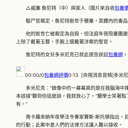
△威廉·詹尼特（中）與家人（圖片來自收
包養價
驗尸官裁定，詹尼特逝世于梗塞，其體內的毒品
他的逝世亡被裁定為自殺，但法庭年夜陪審團謝
上除了戴著玉簪，手腕上還戴著涉案的警官。
詹尼特的女兒多米尼克已就此提告狀訟
包養網
。
00:00/0
包養網評價
0:13 [央視消息音頻]多米
多米尼克：“錄像中的一幕幕真的是在我腦海中
本該接“聽到你這麼說，我就放心了。”蘭學士笑著
有。”
南卡羅來納年夜學法令專家賽斯·斯托頓指出，
的行動；此案中差人們的法律方法讓人難以接收。