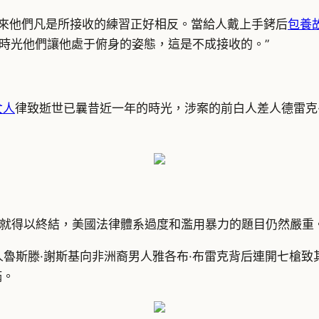
年來他們凡是所接收的練習正好相反。當給人戴上手銬后
包養
的時光他們讓他處于俯身的姿態，這是不成接收的。”
女人
律致逝世已曩昔近一年的時光，涉案的前白人差人德雷克·
就得以終結，美國法律體系過度和濫用暴力的題目仍然嚴重
人魯斯滕·謝斯基向非洲裔男人雅各布·布雷克背后連開七槍
滿。