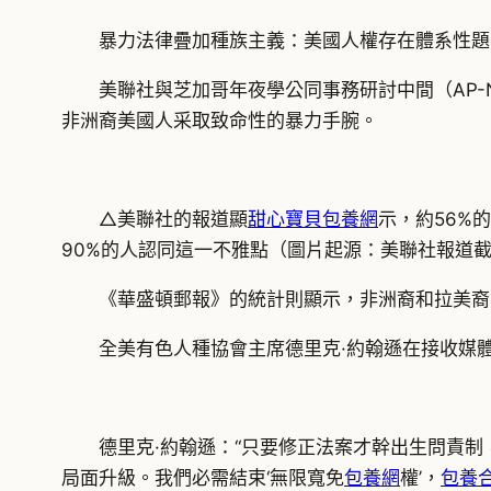
暴力法律疊加種族主義：美國人權存在體系性題
美聯社與芝加哥年夜學公同事務研討中間（AP-N
非洲裔美國人采取致命性的暴力手腕。
△美聯社的報道顯
甜心寶貝包養網
示，約56%
90%的人認同這一不雅點（圖片起源：美聯社報道
《華盛頓郵報》的統計則顯示，非洲裔和拉美裔
全美有色人種協會主席德里克·約翰遜在接收媒
德里克·約翰遜：“只要修正法案才幹出生問責
局面升級。我們必需結束‘無限寬免
包養網
權’，
包養