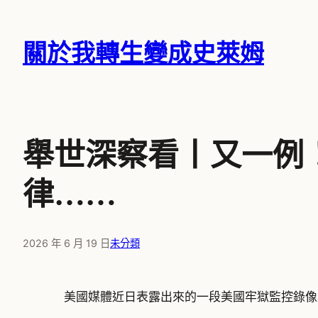
跳
至
關於我轉生變成史萊姆
主
要
內
容
舉世深察看丨又一例
律……
2026 年 6 月 19 日
未分類
美國媒體近日表露出來的一段美國牢獄監控錄像