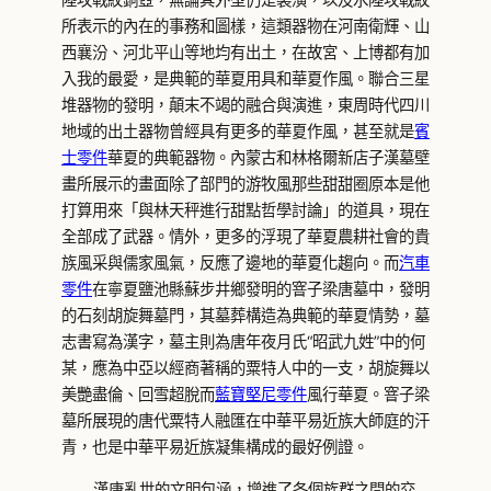
所表示的內在的事務和圖樣，這類器物在河南衛輝、山
西襄汾、河北平山等地均有出土，在故宮、上博都有加
入我的最愛，是典範的華夏用具和華夏作風。聯合三星
堆器物的發明，顛末不竭的融合與演進，東周時代四川
地域的出土器物曾經具有更多的華夏作風，甚至就是
賓
士零件
華夏的典範器物。內蒙古和林格爾新店子漢墓壁
畫所展示的畫面除了部門的游牧風那些甜甜圈原本是他
打算用來「與林天秤進行甜點哲學討論」的道具，現在
全部成了武器。情外，更多的浮現了華夏農耕社會的貴
族風采與儒家風氣，反應了邊地的華夏化趨向。而
汽車
零件
在寧夏鹽池縣蘇步井鄉發明的窨子梁唐墓中，發明
的石刻胡旋舞墓門，其墓葬構造為典範的華夏情勢，墓
志書寫為漢字，墓主則為唐年夜月氏“昭武九姓”中的何
某，應為中亞以經商著稱的粟特人中的一支，胡旋舞以
美艷盡倫、回雪超脫而
藍寶堅尼零件
風行華夏。窨子梁
墓所展現的唐代粟特人融匯在中華平易近族大師庭的汗
青，也是中華平易近族凝集構成的最好例證。
漢唐亂世的文明包涵，增進了各個族群之間的交