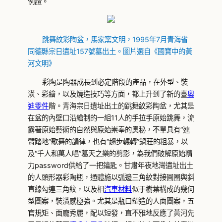
例證。
跳舞紋彩陶盆，馬家窯文明，1995年7月青海省
同德縣宗日遺址157號墓出土。圖片選自《國寶中的黃
河文明》
彩陶是陶器成長到必定階段的產品，在外型、裝
潢、彩繪，以及燒造技巧等方面，都上升到了新的臺
奧
迪零件
階。青海宗日遺址出土的跳舞紋彩陶盆，尤其是
在盆的內壁口沿繪制的一組11人的手拉手原始跳舞，流
露著原始藝術的自然與原始崇奉的奧秘，不單具有“連
臂踏地”歌舞的韻律，也有“趨步輾轉”鍋莊的粗暴，以
及“千人和萬人唱”葛天之樂的剪影，為我們破解原始精
力password供給了一把鑰匙。甘肅年夜地灣遺址出土
的人頭形器彩陶瓶，通體施以弧邊三角紋對接圓圈與斜
直線勾連三角紋，以及相
汽車材料
似于樹葉構成的幾何
型圖案，裝潢感極強。尤其是瓶口塑造的人面圖案，五
官規矩、面龐秀麗，配以短發，直不雅地反應了黃河先