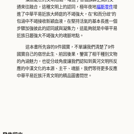
通來往融合，這種文明上的認同，極年夜地
福斯零件
增
進了中華平易近族大師庭的不竭強大，在“和而分歧”的
包涵中不竭接收新穎血液，在堅持活氣的基本長進一個
步驟加強彼此的認同感與凝集力，這能夠就是中華平易
近族日趨強大不竭強大的魂脈地點。
這本書所先容的9件國寶，不單讓我們清楚了9件
國寶自己的宿世此生、前因後果，鑒賞了相干種別文物
的內涵魅力，也從分歧角度讓我們認知到黃河文明所反
應的中漢文化的本源、主干、魂脈，我們等待更多反應
中華平易近族汗青文明的精品圖書問世。