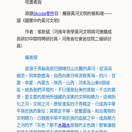
唸書者說
原題
Skoda零件
目：觸摸黃河文明的根和魂——
讀《國寶中的黃河文明》
作者：張新斌（河南年夜學黃河文明與可連續成
長研討中間特聘研討員，河南省社會迷信院二級研討
員）
編者按
起源于青躲高原巴顏喀拉山北麓的黃河，從涓涓
細流，到奔跑進海，自西向東分辨流經青海、四川、甘
肅、寧夏、內蒙古、陜西、山西、河南及山東9個省
區。她為我們浮現的，不只僅是壯美的景致，千古的異
景，更主要的是她所儲藏的深奧的文明和精力。這條則
化之河、文明之河，歷經漫長的汗青積淀，已成為中華
平易近族的象征；其堅定不移、發奮圖強、和合萬物的
文明精力，已融進中華平易近族的血脈之中，成為精力
之河的不「灰色？那不
水箱水
是我的主色調！那會讓我