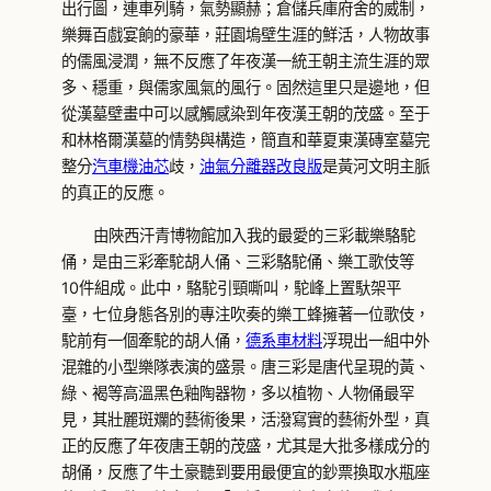
出行圖，連車列騎，氣勢顯赫；倉儲兵庫府舍的威制，
樂舞百戲宴餉的豪華，莊園塢壁生涯的鮮活，人物故事
的儒風浸潤，無不反應了年夜漢一統王朝主流生涯的眾
多、穩重，與儒家風氣的風行。固然這里只是邊地，但
從漢墓壁畫中可以感觸感染到年夜漢王朝的茂盛。至于
和林格爾漢墓的情勢與構造，簡直和華夏東漢磚室墓完
整分
汽車機油芯
歧，
油氣分離器改良版
是黃河文明主脈
的真正的反應。
由陜西汗青博物館加入我的最愛的三彩載樂駱駝
俑，是由三彩牽駝胡人俑、三彩駱駝俑、樂工歌伎等
10件組成。此中，駱駝引頸嘶叫，駝峰上置馱架平
臺，七位身態各別的專注吹奏的樂工蜂擁著一位歌伎，
駝前有一個牽駝的胡人俑，
德系車材料
浮現出一組中外
混雜的小型樂隊表演的盛景。唐三彩是唐代呈現的黃、
綠、褐等高溫黑色釉陶器物，多以植物、人物俑最罕
見，其壯麗斑斕的藝術後果，活潑寫實的藝術外型，真
正的反應了年夜唐王朝的茂盛，尤其是大批多樣成分的
胡俑，反應了牛土豪聽到要用最便宜的鈔票換取水瓶座