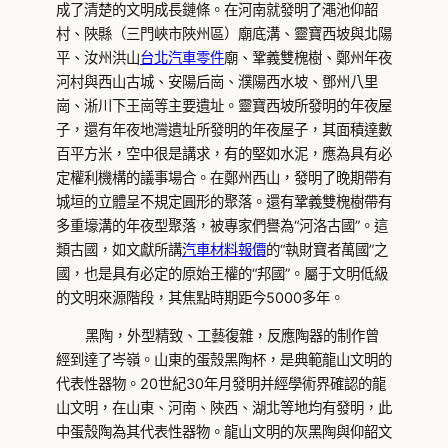
成了清楚的文明成長鏈條。在河南就發明了澠池仰韶
村、陜縣（三門峽市陜州區）廟底溝、靈寶西坡與北陽
平、汝州洪山
台北汽車零件
廟、鞏義雙槐樹、鄭州年夜
河村與西山古城、安陽后崗、濮陽西水坡、鄧州八里
崗、淅川下王崗等主要遺址。靈寶西坡所發明的年夜屋
子，還有年夜地灣遺址所發明的年夜屋子，其面積達數
百平方米，空中很是講求，有的堅如水泥，應為具有必
定權利機構的議事場合。在鄭州西山，發明了晚期帶有
城垣的立體呈不規定圓形的聚落。還有鞏義雙槐樹帶有
多重壕溝的年夜型聚落，被專家們譽為“河洛古國”。這
類古國，如文獻所講
汽車材料報價
的“執財寶者萬國”之
國，也是具有必定的原始王權的“邦國”。屬于文明低級
的文明來源階段，其焦點時期距今5000多年。
黑陶，外型精致、工藝復雜，反應陶器的制作曾
經到達了岑嶺。山東的蛋殼黑陶杯，是典範龍山文明的
代表性器物。20世紀30年月發明并經學術界確認的龍
山文明，在山東、河南、陜西、湖北等地均有發明，此
中蛋殼陶為其代表性器物。龍山文明的灰黑陶與仰韶文