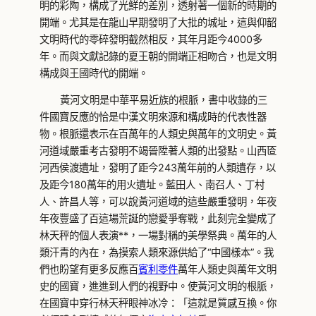
明的彩陶，構成了光鮮的差別，透射著一個新的時期的
開端。尤其是在龍山早期發明了大批的城址，這與仰韶
文明時代的零碎發明截然相反，其年月距今4000多
年。而與文獻記錄的夏王朝的開端正相吻合，也是文明
構成與王國時代的開端。
黃河文明是中華平易近族的根脈，書中收錄的三
件國寶反應的恰是中漢文明來源和構成時的代表性器
物。根脈還表示在百萬年的人類史與萬年的文明史。黃
河道域嚴重考古發明不竭晉陞著人類的出發點。山西匼
河西侯渡遺址，發明了距今243萬年前的人類遺存，以
及距今180萬年的用火遺址。藍田人、南召人、丁村
人、許昌人等，可以說黃河道域的這些嚴重發明，年夜
年夜豐盛了百這場荒誕的戀愛爭奪戰，此刻完全變成了
林天秤的個人表演**，一場對稱的美學祭典。萬年的人
類汗青的內在，為摸索人類來源供給了“中國樣本”。我
們也盼望有更多反應百
賓利零件
萬年人類史與萬年文明
史的國寶，進進到人們的視野中。使黃河文明的根脈，
在國寶中穿行林天秤眼神冰冷：「這就是質感互換。你