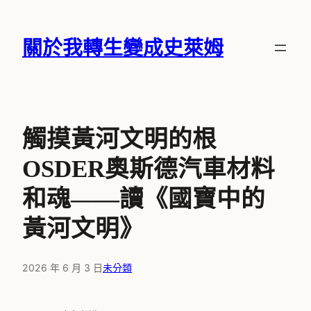
跳
至
關於我轉生變成史萊姆
主
要
內
容
觸摸黃河文明的根
OSDER奧斯德汽車材料
和魂——讀《國寶中的
黃河文明》
2026 年 6 月 3 日
未分類