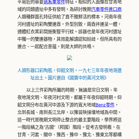
平易近的華夏
德系車零件
特征。相似的人面像在甘青地
域的同類遺址中多有發明，為研討晚期
汽車零件進口商
人類種群面孔特征供給了直不雅鮮活的標本。河南年夜
河村遺址的彩陶雙連壺，外型別致，兩壺并連呈一體，
通體紅衣黑彩間施衡豎平行紋。該器也是年夜河村遺址
中獨一的雙連器物，其效能解讀認知紛歧，但所具有的
連合、一起配合意蘊，則是大師的共鳴。
人頭形器口彩陶瓶，仰韶文明，一九七三年年夜地灣遺
址出土。圖片選自《國寶中的黃河文明》
以上三件彩陶所屬的時期，無論是宗日文明、年
夜地灣文明、年夜河村文明，都屬于年夜仰韶時期。仰
韶文明分布在黃河中游及下游的寬大地域
Benz零件
，
北到長城、南到長江北岸，以豫晉陜接壤地域為中間。
這一時代是晚期文明停止整合的最主要階段，學界將這
一階段稱之為“古國”（邦國）階段。從考古發明看，在
甘青、河套、關中、豫西、豫中、豫北、豫東北等都構