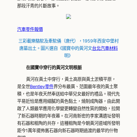
那段汗青的片斷故事。
汽車零件報價
三彩載樂駱駝及牽駝俑（唐代），1959年西安中堡村
唐墓出土。圖片選自《國寶中的黃河文
台北汽車材料
明》
在國寶中穿行的黃河文明根脈
黃河在黃土中穿行，黃土高原與黃土淤積平原，
是全世
Bentley零件
界分布最廣、范圍最年夜的黃土聚
積，也是年夜天然奉送給中華兒女最好的禮品。現代先
平易近恰是應用細膩的黃色黏土，燒制成陶器，由此開
啟了人類最早應用化學變更轉變自然性質的開始，拉開
了新石器時期的年夜幕。在河南新密的李家溝遺址發明
有石器和粗陶的共存，這種粗陶是今朝黃河道域所發明
距今1萬年擺佈舊石器向新石器時期過渡的最早的什物