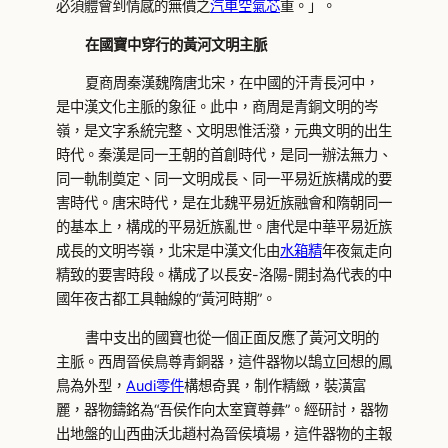
必須體會到情感的無價之
汽車空氣芯
重。」。
在國寶中穿行的黃河文明主脈
夏商周秦漢魏隋唐北宋，在中國的汗青長河中，
是中漢文化主脈的象征。此中，商周是青銅文明的岑
嶺，是文字系統完整、文明思惟活潑，元典文明的出生
時代。秦漢是同一王朝的首創時代，是同一辦法無力、
同一軌制奠定、同一文明成長、同一平易近族構成的要
害時代。唐宋時代，是在北魏平易近族融會和隋朝同一
的基本上，構成的平易近族亂世。唐代是中華平易近族
成長的文明岑嶺，北宋是中漢文化由
水箱精
年夜氣走向
精致的要害時段。構成了以長安-洛陽-開封為代表的中
國年夜古都工具軸線的“黃河時期”。
書中支出的國寶也從一個正面反應了黃河文明的
主脈。西周晉侯鳥尊青銅器，這件器物以鵠立回想的鳳
鳥為外型，
Audi零件
構想奇異，制作精緻，裝潢富
麗，器物鑄銘為“吾侯作向太室寶尊彝”。經研討，器物
出地盤的山西曲沃北趙村為晉侯墳場，這件器物的主報