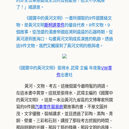
的非主流單戀變成主流的普通愛戀！這太不水瓶座
了！」竭源泉。
《國寶中的黃河文明》一書所擷取的9件國寶級文
物，是黃河文明
斯柯達零件
的優良代表。9件文物，9
個故事，從茂盛的漢唐帝國追溯到遠遠的石器時期，從
黃河源到進海口，勾畫黃河文明成長演進的軌跡。透過
這9件文物，我們又觸摸到了黃河文明的根與魂。
《國寶中的黃河文明》張得水 武瑋 主編 年夜象
VW零
件
出書社
黃河、文物、考古，這幾個當今最時髦的詞語，
在這本書中貫穿。這就是張得水、武瑋主編的《國寶中
的黃河文明》。這是一本沿黃河九省區的文博專家所撰
寫的9件國
汽車零件貿易商
寶故事的書，不單文圖并
茂，文字優雅，裝幀講求，並且透過了彩陶、黑陶、青
銅、壁畫、三彩和石刻，講授了那段考古挖掘的時間、
那段時期的光輝、那段工藝的殘暴、那段文明的昌隆、