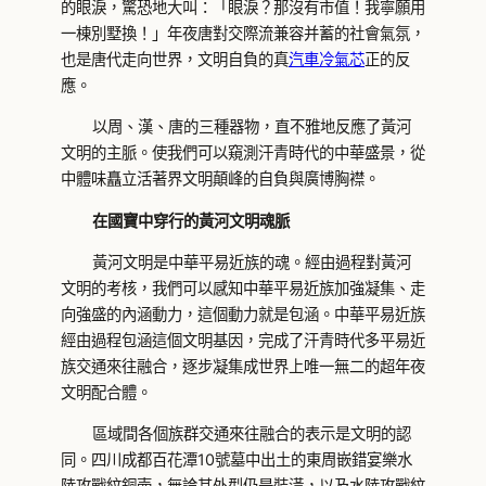
的眼淚，驚恐地大叫：「眼淚？那沒有市值！我寧願用
一棟別墅換！」年夜唐對交際流兼容并蓄的社會氣氛，
也是唐代走向世界，文明自負的真
汽車冷氣芯
正的反
應。
以周、漢、唐的三種器物，直不雅地反應了黃河
文明的主脈。使我們可以窺測汗青時代的中華盛景，從
中體味矗立活著界文明顛峰的自負與廣博胸襟。
在國寶中穿行的黃河文明魂脈
黃河文明是中華平易近族的魂。經由過程對黃河
文明的考核，我們可以感知中華平易近族加強凝集、走
向強盛的內涵動力，這個動力就是包涵。中華平易近族
經由過程包涵這個文明基因，完成了汗青時代多平易近
族交通來往融合，逐步凝集成世界上唯一無二的超年夜
文明配合體。
區域間各個族群交通來往融合的表示是文明的認
同。四川成都百花潭10號墓中出土的東周嵌錯宴樂水
陸攻戰紋銅壺，無論其外型仍是裝潢，以及水陸攻戰紋