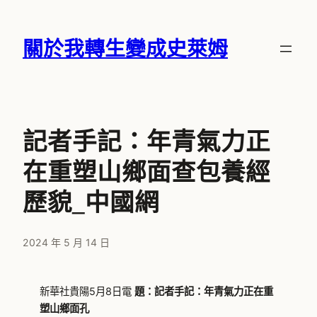
跳
至
關於我轉生變成史萊姆
主
要
內
容
記者手記：年青氣力正
在重塑山鄉面查包養經
歷貌_中國網
2024 年 5 月 14 日
新華社貴陽5月8日電
題：記者手記：年青氣力正在重
塑山鄉面孔