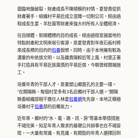
面臨地盤破裂、財產成長不陳規模的村情，夏發貴從抓
財產著手，組織村平易近成立混雜一切制公司，經由過
程成長生姜、羊肚菌等財產來強大村所有人全體經濟。
往自媒體、新媒體標的目的成長，經由過程宣揚當地的
特點財產和文明來吸引客源，是夏發貴對年夜石板村將
來成長標的目的的
包養
假想。同時，由于本地擁有較為
濃重的布依族文明，以及離貴陽較近等上風，村里正著
手打造具有平易近族風情的平易近宿，今朝曾經開端施
工。
培養年青的干部人才，是重塑山鄉面孔的主要一環。
“在開陽縣，每個村至多有3名后備村干部人選。”開陽
縣委組織部相干擔任人林姜
包養網
先先容，本地正積極
培養村干
包養
部的后備氣力。
近年來，鄉村的“水、電、路、訊、房”等基本舉措措施
不竭完美，知足年青人需求的基礎公共辦事也在不竭晉
陞，一大量有常識、有見識、有闖勁的年青人選擇回到