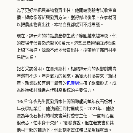
為了更好地把農產物發賣出往，他開端測驗考試收集直
播、短錄像等新興發賣方法，獲得傑出後果。在家就可
以把農產物賣出往，本地白叟都感到不成思議。
現在，鐘元海的特點農產物生孩子範圍越來越年夜，他
的農場年發賣額跨越100萬元。這些農產物經由過程線
上線下渠道，源源不竭地發賣出往，還帶動了部門村平
易近失業。
記者采訪發明，在貴州鄉村，相似鐘元海的返鄉創業青
年還有不少。年青氣力的到來，為寬大村落帶來了新財
產、新業態和有別于曩昔的
包養網
生孩子組織形式，成
為推進鄉村融進古代財產系統的主要氣力。
“95后”年夜先生夏發貴家住開陽縣龍崗鎮年夜石板村，
年夜學結業后，他決議回到村里成長。2021年，他被
選為年夜石板村的村支書兼村委會主任。“一開端心里
很忐忑，怕本身干欠好。”夏發貴說，但在老支書和其
他村干部的輔助下，他此刻處置任務已是駕輕就熟。