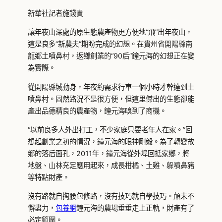
新華社記者施錢貴
讓年夜山深處的原生態農產物更方便地“飛”出年夜山，
這是良多“新農夫”期盼完成的幻想。在貴州省開陽縣南
龍鄉土噴鼻村，返鄉創業的“90后”鐘元海的幻想正在變
為實際。
從開陽縣城動身，年夜約需求行車一個小時才幹達到土
噴鼻村。固然路況不是很方便，但這里傑出的生態卻能
產出品德精良的農產物，鐘元海嗅到了商機。
“以前良多人外出打工，不少家庭只要老年人在家。”回
想起創業之初的情況，鐘元海的眼神剛毅。為了轉變故
鄉的落后面孔，2011年，鐘元海從外埠回抵家鄉，將
地盤、山林充足應用起來，成長柑橘、土雞、躲噴鼻豬
等特點財產。
沒有路就自掏腰包修路，沒有技巧就自學技巧。顛末不
懈盡力，
包養網
鐘元海的農場垂垂走上正軌，財產有了
必定範圍。