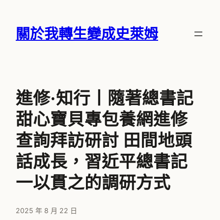
跳
至
關於我轉生變成史萊姆
主
要
內
容
進修·知行丨隨著總書記
甜心寶貝專包養網進修
查詢拜訪研討 田間地頭
話成長，習近平總書記
一以貫之的調研方式
2025 年 8 月 22 日