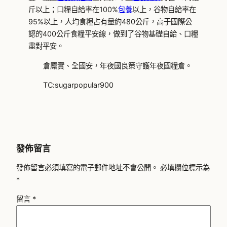
斤以上；口糧自給率在100%
包養
以上，谷物自給率在
95%以上，人均食糧占有量約480公斤，高于國際公
認的400公斤食糧平安線，做到了谷物基礎自給、口糧
盡對平安。
倉廩實、全國安，年夜國良策守護年夜國糧倉。
TC:sugarpopular900
發佈留言
發佈留言必須填寫的電子郵件地址不會公開。
必填欄位標示為
*
留言
*