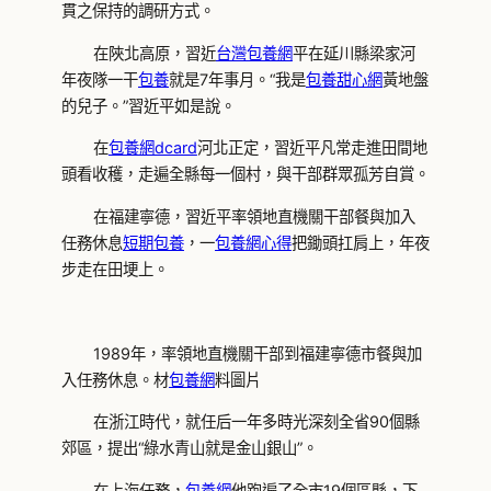
貫之保持的調研方式。
在陜北高原，習近
台灣包養網
平在延川縣梁家河
年夜隊一干
包養
就是7年事月。“我是
包養甜心網
黃地盤
的兒子。”習近平如是說。
在
包養網dcard
河北正定，習近平凡常走進田間地
頭看收穫，走遍全縣每一個村，與干部群眾孤芳自賞。
在福建寧德，習近平率領地直機關干部餐與加入
任務休息
短期包養
，一
包養網心得
把鋤頭扛肩上，年夜
步走在田埂上。
1989年，率領地直機關干部到福建寧德市餐與加
入任務休息。材
包養網
料圖片
在浙江時代，就任后一年多時光深刻全省90個縣
郊區，提出“綠水青山就是金山銀山”。
在上海任務，
包養網
他跑遍了全市19個區縣，下