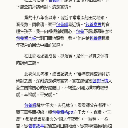
下層查詢拜訪研討、清楚實情。
黨的十八年夜以來，習近平常常深刻田間地頭，
看長勢、問收穫、察平
包養網
易近情。“
包養意思
對食
糧生孩子，我一向都很追蹤關心，
包養
下層調研時也常
包養留言板
常到田間地頭看一看。”他在給
包養網
種糧
年夜戶的回信中如許寫道。
在田間地頭談成長、抓落實，是他一以貫之保持
的調研主題。
此次河北考核，總書記誇大，“要年夜興查詢拜訪
研討之風，深刻清楚群眾需求，實在處理寬
包養行情
大
蒼生關懷關心的好處題目，不竭進步國民群眾的取得
感、幸福感、平安感。”
包養網
耕地“王大，去見林立，看看師父在哪裡。”
藍玉華移開視線，轉
包養價格ptt
向王大。、食糧、“三
農”，都是總書記掛念的“國之年夜者”。一粒種、一株
苗，從
包養故事
試驗室到田間地頭、從育種環節到蒔植