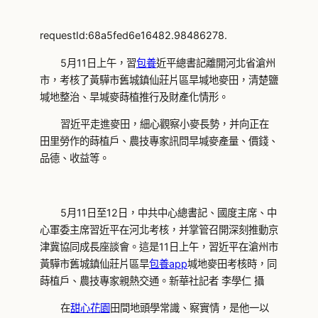
requestId:68a5fed6e16482.98486278.
5月11日上午，習
包養
近平總書記離開河北省滄州
市，考核了黃驊市舊城鎮仙莊片區旱堿地麥田，清楚鹽
堿地整治、旱堿麥蒔植推行及財產化情形。
習近平走進麥田，細心觀察小麥長勢，并向正在
田里勞作的蒔植戶、農技專家訊問旱堿麥產量、價錢、
品德、收益等。
5月11日至12日，中共中心總書記、國度主席、中
心軍委主席習近平在河北考核，并掌管召開深刻推動京
津冀協同成長座談會。這是11日上午，習近平在滄州市
黃驊市舊城鎮仙莊片區旱
包養app
堿地麥田考核時，同
蒔植戶、農技專家親熱交通。新華社記者 李學仁 攝
在
甜心花園
田間地頭學常識、察實情，是他一以