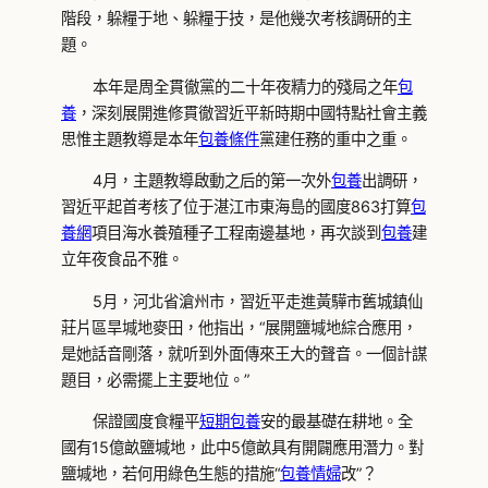
階段，躲糧于地、躲糧于技，是他幾次考核調研的主
題。
本年是周全貫徹黨的二十年夜精力的殘局之年
包
養
，深刻展開進修貫徹習近平新時期中國特點社會主義
思惟主題教導是本年
包養條件
黨建任務的重中之重。
4月，主題教導啟動之后的第一次外
包養
出調研，
習近平起首考核了位于湛江市東海島的國度863打算
包
養網
項目海水養殖種子工程南邊基地，再次談到
包養
建
立年夜食品不雅。
5月，河北省滄州市，習近平走進黃驊市舊城鎮仙
莊片區旱堿地麥田，他指出，“展開鹽堿地綜合應用，
是她話音剛落，就听到外面傳來王大的聲音。一個計謀
題目，必需擺上主要地位。”
保證國度食糧平
短期包養
安的最基礎在耕地。全
國有15億畝鹽堿地，此中5億畝具有開闢應用潛力。對
鹽堿地，若何用綠色生態的措施“
包養情婦
改”？