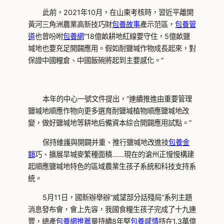
此前，2021年10月，在山東考核時，習近平離開
黃河三角洲農業高新技巧財
包養故事
產示范區，
包養管
道
也曾吩咐
包養網
“18億畝耕地紅線要守住，5億畝鹽
堿地也要充足開闢應用。假如耐鹽堿作物成長起來，對
保證中國糧倉、中國飯碗將起到主要感化。”
本年的中心一號文件提出，“連續推進由重要管理
鹽堿地順應作物向更多選育耐鹽堿植物順應鹽堿地改
變，做好鹽堿地等耕地后備資本綜合開闢應用試點。”
保持維護與開闢并重、推行鹽堿地改進技
包養金
額
巧、擴展旱堿麥繁種面積……現在的滄州正慢慢構建
起順應鹽堿地特色的區域農業生孩子系統和科技支持系
統。
5月11日，國新辦舉辦“威望部分話殘局”系列主題
消息發布會，會上先容，我國食糧生孩子完成了十九連
豐，總產
包養網推薦
量持續8年堅
包養感情
持在1.3萬億