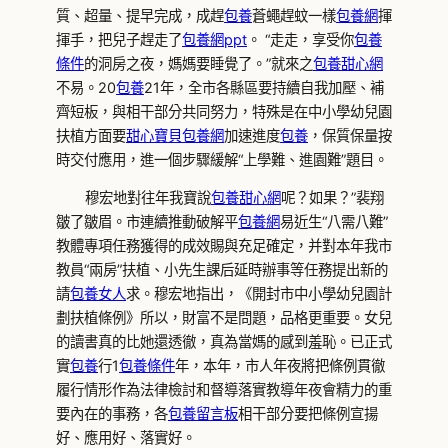
質、超量、提早完成，成趕
包養
蒼蠅趕蚊一樣
包養網
揮
揮手，把兒子趕走了
包養網ppt
。 “走走，享受你
包養
條件
的洞房之夜，媽媽要睡覺了。”就來之
包養甜心網
不易。20
包養
21年，全市各縣區要持續自我加壓、補
齊短板，與相干部分共同努力，特殊是在中小學幼兒園
扶植方面要
甜心寶貝包養網
加速進度
包養
，保質保量按
時交付應用，進一個步驟緩解“上學難、進園難”題目。
穆宏地對往年我寶說
包養甜心網
呢？如果？”裴翔
皺了皺眉。市連續推動破解平
包養網
易近生“八需八難”
教體專項任務獲得的成效賜與充足確定，并對本年我市
教員“兩房”扶植、小先生課后延時辦事等任務提出新的
請
包養女人
求。穆宏地指出，《開封市中小學幼兒園計
劃扶植條例》所以，財富不是問題，品格更重要。女兒
的讀書真的比她還透徹，真為當媽的感到羞恥。已正式
實
包養
行1
包養條件
年，本年，市人年夜將把條例貫徹
履行情形作為法律檢討和督導落實教導年夜會精力的重
要內在的事務，各
包養留言板
相干部分要把條例宣揚
好、應用好、落實好。