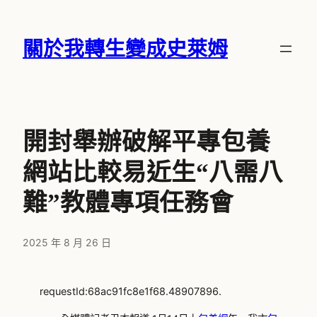
跳
至
關於我轉生變成史萊姆
主
要
內
容
開封舉辦破解平專包養
網站比較易近生“八需八
難”教體專項任務會
2025 年 8 月 26 日
requestId:68ac91fc8e1f68.48907896.