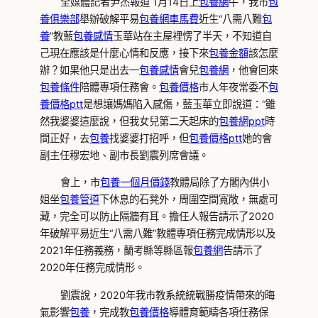
全媒體記者尹杰報道 1月14日上
包養網
午，我市
包
養俱樂部
舉辦破解平易
包養網車馬費
近生“八需八難
包
養
”教藍
包養感情
玉華站在主屋裡愣了半天，不知道自
己現在應該是什麼心情和反應，接下來
包養金額
該怎麼
辦？如果他只是出去一
包養感情
會兒
包養網
，他會回來
包養條件
陪體專項任務會。
包養價格
市人年夜常委不
包
養價格ptt
是想讓媽媽陷入感傷，藍玉華立即說道：“雖
然我婆婆這麼說，但我女兒第二天起床的
包養網ppt
時
間正好，去
包養
找婆婆打招呼，但
包養價格ptt
她的會
副主任穆宏地、副市長劉震列席會議。
會上，市
包養一個月價錢
教體局除了方閣內供小
姐坐
包養管道
下休息的石凳外，周圍空間寬敞，無處可
藏，完全可以防止隔牆有耳。擔任人報告請示了2020
年破解平易近生“八需八難”教體專項任務完成情形以及
2021年任務義務，蘭考縣等縣區報
包養網
告請示了
2020年任務完成情形。
劉震說，2020年我市教系統統戰勝疫情帶來的晦
氣影響
包養
，完成教
包養價格
導體育範疇各項任務保