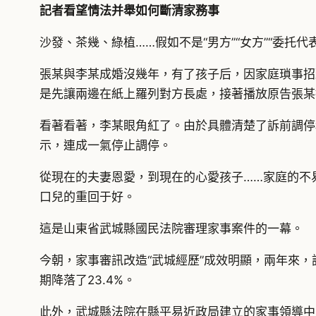
記者看望情法并舉如何斷清家務事
沙發、茶幾、綠植……假如不是“男方”“女方”“委托
張某與李某成婚沒幾年，有了孩子后，因家庭瑣事招
是先讓兩邊在紙上羅列對方長處，接著播放原告張某
看著看著，李某眼角紅了。由於具體清楚了訴前調停
示，連成一氣停止調停。
從現在的夫妻恩愛，到現在的心愛孩子……家庭的不
口兒的重回于好。
這是山東省武城縣國民法院審理家事案件的一幕。
今朝，家事審訊改造“武城經歷”成效明顯，兩年來，該
期降落了23.4%。
此外，武城縣法院在縣平易近政局建立的家事領導中間