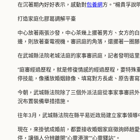
在沉著期內好好表示，感動對
包養網
方。”楊貴孚說
打造家庭化膠葛調解平臺
中心放著兩張沙發，中心茶幾上擺著男方、女方的白
邊，則放著臺電視機。審訊庭的角落，還擺著一圈藤
在武城縣法院老城法庭的家事審訊庭，記者發明這里
“庭審經過歷程，就是修復情感的經過歷程，要特殊
停技能，像播放婚姻錄像、填寫對方長處、原告書寫
今朝，武城縣法院除了三個外派法庭從事家事審訊外
況布置裝備舉措措施。
往年3月，武城縣法院在縣平易近政局建立家事領導
現在，來掛號成婚前，都要接收婚姻家庭徵詢師趙愛
停，讓倆人分辨離開“心靈港灣”“心靈驛站”。