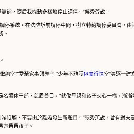
覽無餘，隨后我機動多樣地停止調停。”傅秀芬說。
調停系統。在法院訴前調停中間，樹立特約調停委員會，由
務。
。
徵詢室”“愛榮家事領導室”“少年不雅護
包養行情
室”等逐一建
英是名退休干部，慈眉善目，“就像母親和孩子交心一樣，漸
削減牴觸，不要由於離婚發生新題目。”張秀英說，曾有對夫
男方帶帶孩子。