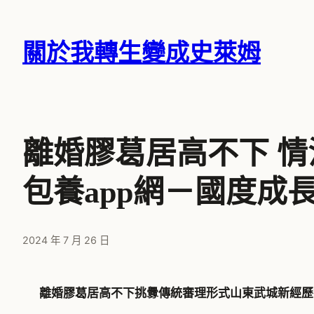
跳
至
關於我轉生變成史萊姆
主
要
內
容
離婚膠葛居高不下 情
包養app網－國度成
2024 年 7 月 26 日
離婚膠葛居高不下挑釁傳統審理形式山東武城新經歷