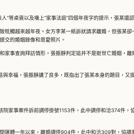
代表人”等桌簽以及墻上“家事法庭”四個年夜字的提示，張某還
致牴觸越來越年夜。女方李某一紙訴狀請求離婚，但張某卻
提交的婚姻錄像和恩愛照片。
和家事查詢拜訪情形，張振靜判定這并不是逝世亡婚姻，離
易與幸福，張振靜講了良多，既指出了張某本身的題目，又
院家事案件訴前調停掛號1153件，此中調停和洽374件，
運轉一年以來，離婚調停904件，此中和洽309對，協調率3