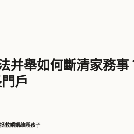
法并舉如何斷清家務事？
長門戶
拯救婚姻維護孩子