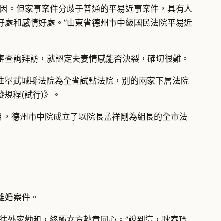
原因。但家事案件分歧于普通的平易近事案件，具有人
好處和感情好處。”山東省德州市中級國民法院平易近
審查詢拜訪，就認定夫妻情感能否決裂，確切很難。
院推舉武城縣法院為全省試點法院，別的兩家下層法院
規程(試行)》。
1月，德州市中院成立了以院長孟祥剛為組長的全市法
離婚案件。
往外家勸和，終極女方轉意回心。”說到這，耿春玲