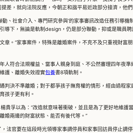
前提差，就向法院反應，今朝正和諧平易近政部分接濟，他們
聯動、社會介入、專門研究參與’的家事審訊改造任務引導機
導下，無論是軌制design，仍是部分聯動，抑或是職員
文章。“家事案件，特殊是離婚案件，不克不及只重視財富
。
年人符合法規權益、當事人親身到庭、不公然審理四年夜準
維護、離婚失效證實
包養
書8項軌制。
通判決不準離婚；對于都爭孩子撫育權的情形，經由過程家
育孩子更有利。
定，楊貴孚以為：“改造就意味著衝破，並且是為了更好地維
離婚兩邊的財富狀態、能否有後代等。”
了，法官要在這段時光領導家事調停員和家事回訪員停止調