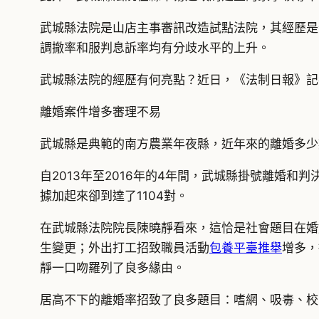
武城縣法院是山店主事審訊改造試點法院，其經歷是
調撤率和服判息訴率均有分歧水平的上升。
武城縣法院的經歷有何亮點？近日，《法制日報》記
離婚案件增多審理不易
武城縣是典範的南方農業年夜縣，近年來的離婚多少
自2013年至2016年的4年間，武城縣掛號離婚和
據加起來卻到達了1104對。
在武城縣法院院長陳曉靜看來，這恰是社會題目在婚
生變更；外出打工招致職員活動
包養平臺推舉
增多，
靜一口吻羅列了良多緣由。
居高不下的離婚率招致了良多題目：嗜網、吸毒、校