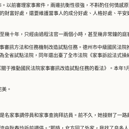
佈。以前審理家事案件，兩邊抗衡性很強，不斟酌任何情感
的財富好處，還要維護當事人的成分好處、人格好處、平安
至幾十年，只經由過程法官一兩個小時，甚至幾非常鐘的庭
的家事審訊方法和任務機制改造試點任務。德州市中級國民法
院為全省試點法院，同年還出臺了全市法院《家事訴訟法式操縱
發《關于推動國民法院家事審訊改造試點任務的看法》。本年
完美。
是名家事調停員和家事查詢拜訪員。前不久，她接辦了一路
流由耿春玲訴前調停。“那時，女方回了外家，我找了良多人