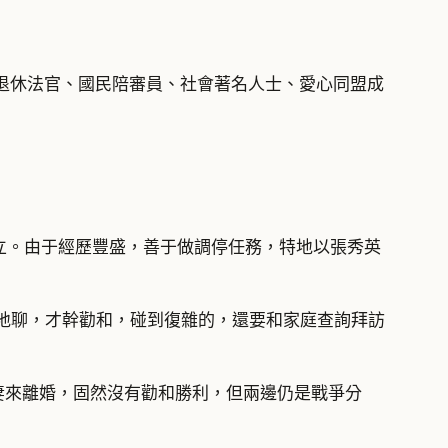
退休法官、國民陪審員、社會著名人士、愛心同盟成
立。由于經歷豐盛，善于做調停任務，特地以張秀英
漸地聊，才幹勸和，碰到復雜的，還要和家庭查詢拜訪
妻來離婚，固然沒有勸和勝利，但兩邊仍是戰爭分