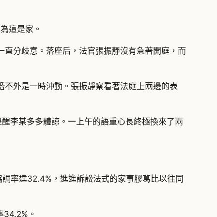
認為這是家。
一直分歧意。落座后，法官張振靜沒有急著開庭，而
婚不外是一時沖動。張振靜察看著法庭上兩邊的表
提醒李某多多體諒。一上午的語重心長終極換來了兩
協調率達32.4%，進進訴訟法式的家事膠葛比以往同
4.2%。