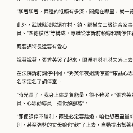
“聊著聊著，兩邊的牴觸有多深，關鍵在哪里，就一
此外，武城縣法院還在村、鎮、縣樹立三級綜合家事
員、“四德模范”等構成，專職從事訴前領導和調停任
既要講特長還要有愛心
說著說著，張秀英哭了起來，眼淚吧嗒吧嗒失落上去
在法院訴前調停中間，“秀英年夜姐調停室”“康晶心思
名字定名了調停室。
“時光長了，我身上儘是負能量，很不難哭。”張秀
員、心思勸導員一道化解膠葛”。
“即便調停不勝利，兩邊必定要離婚，咱也想著盡量
別，甚至強勢的丈母娘也“軟”了上去，自動提出幫著