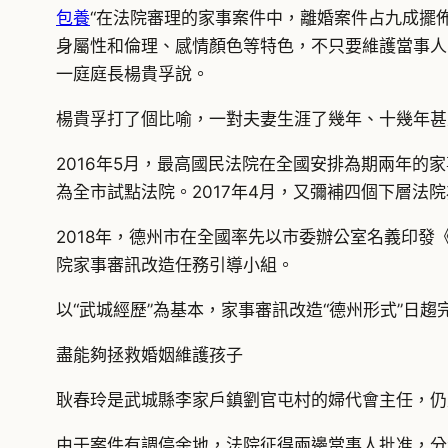
包養
“在法院審理的家事案件中，離婚案件占九成擺
身屬性和倫理、感情顏色等特色，不只要維護當事人
一庭庭長楊貴孚說。
楊貴孚打了個比喻，一對夫妻生涯了幾年、十幾年甚
2016年5月，最高國民法院在全國安排為期兩年
為全市試點法院。2017年4月，又彌補四個下層法
2018年，德州市在全國率先以市委辦公室名義印
院家事審訊改造任務引導小組。
以“武城經歷”為基本，家事審訊改造“德州形式”日趨
盡能夠拯救婚姻維護孩子
耿春玲是武城縣李家戶鎮劉官屯村的婦代會主任，仍
由于案件有調停余地，法院征得兩邊當事人批准，分