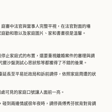
，庭審中法官與當事人完整平視，在法官對面的墻
家庭勸和歌以及家庭圖片、家和書畫很是溫馨。
庭停止家庭式的布置，還要重視離婚案件的審理與調
代擺沙盤測試心思狀態等都獲得了不錯的後果。
臺延長至平易近政局和訴前調停，依照家庭周遭的狀
到處可見的家庭口號讓人面前一亮。
，碰到兩邊情感很年夜時，調停員傅秀芬就背對背調