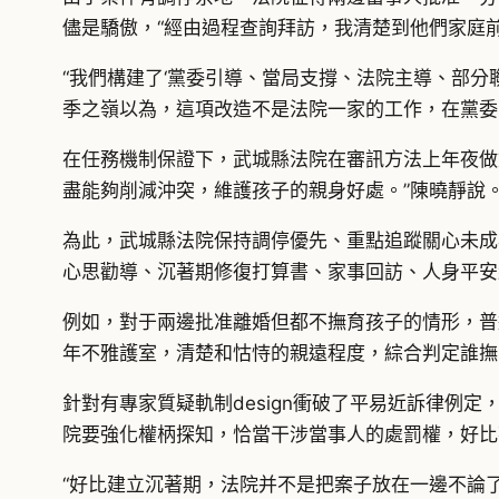
儘是驕傲，“經由過程查詢拜訪，我清楚到他們家庭
“我們構建了‘黨委引導、當局支撐、法院主導、部分
季之嶺以為，這項改造不是法院一家的工作，在黨委引
在任務機制保證下，武城縣法院在審訊方法上年夜做
盡能夠削減沖突，維護孩子的親身好處。”陳曉靜說
為此，武城縣法院保持調停優先、重點追蹤關心未成
心思勸導、沉著期修復打算書、家事回訪、人身平安
例如，對于兩邊批准離婚但都不撫育孩子的情形，普
年不雅護室，清楚和怙恃的親遠程度，綜合判定誰撫
針對有專家質疑軌制design衝破了平易近訴律例
院要強化權柄探知，恰當干涉當事人的處罰權，好比
“好比建立沉著期，法院并不是把案子放在一邊不論