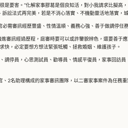
很是要害。“化解家事膠葛是個良知活，對小我請求比擬高
完善、訴訟法式再完美，若是不消心落實、不機動靈活地落實，
官必需審訊經歷豐盛、性情溫順、義務心強、善于做調停任務
融進審訊經過歷程，庭審時要可以或許鑒貌辨色，還要善于應
求快，必定要想方想法緊張牴觸、拯救婚姻、維護孩子。
、調停員，心思測試員、勸導員、情感平復員，家事回訪員，
官、2名助理構成的家事審訊團隊，以二審家事案件為任務