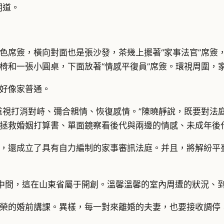
明道。
色席簽，橫向對面也是張沙發，茶幾上擺著“家事法官”席簽
椅和一張小圓桌，下面放著“情感平復員”席簽。環視周圍，
好像家普通。
重視打消對峙、彌合親情、恢復感情。”陳曉靜說，既要對法
拯救婚姻打算書、單面鏡察看後代與兩邊的情感、未成年後
，還成立了具有自力編制的家事審訊法庭。并且，將解紛平
中間，這在山東省屬于開創。溫馨溫馨的室內周遭的狀況、
榮的婚前講課。異樣，每一對來離婚的夫妻，也要接收調停