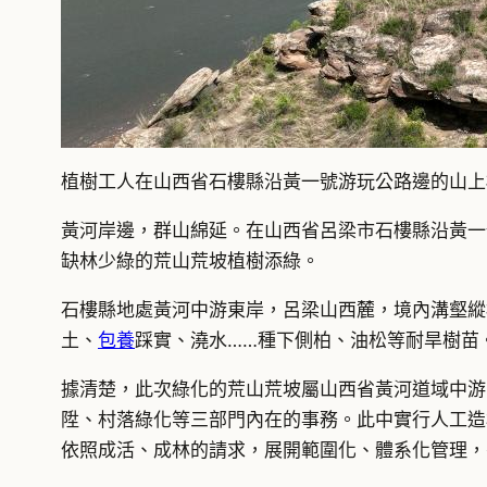
植樹工人在山西省石樓縣沿黃一號游玩公路邊的山上
黃河岸邊，群山綿延。在山西省呂梁市石樓縣沿黃一
缺林少綠的荒山荒坡植樹添綠。
石樓縣地處黃河中游東岸，呂梁山西麓，境內溝壑縱
土、
包養
踩實、澆水……種下側柏、油松等耐旱樹苗
據清楚，此次綠化的荒山荒坡屬山西省黃河道域中游
陞、村落綠化等三部門內在的事務。此中實行人工造林
依照成活、成林的請求，展開範圍化、體系化管理，