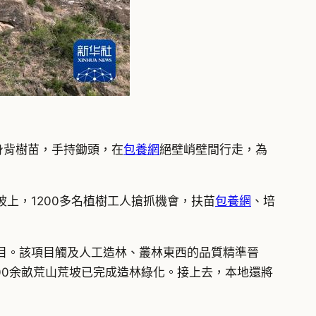
身背樹苗，手持鋤頭，在
包養網
絕壁峭壁間行走，為
上，1200多名植樹工人搶抓機會，扶苗
包養網
、培
目。該項目觸及人工造林、叢林東西的品質精準晉
00余畝荒山荒坡已完成造林綠化。接上去，本地還將