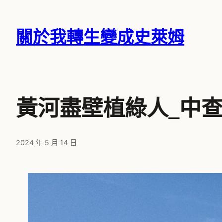
跳
至
關於我轉生變成史萊姆
主
要
內
容
黃河盡壁植綠人_中
2024 年 5 月 14 日