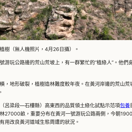
植樹（無人機照片，4月26日攝）。
號游玩公路邊的荒山荒坡上，有一群繁忙的“植綠人”。他們
橫，地形破裂，植樹造林難度較年夜。在黃河岸邊的荒山荒坡
。
（呂梁段—石樓縣）高東西的品質領土綠化試點示范項
包養
27000畝，重要分布在黃河一號游玩公路兩側，今朝190
有用改良黃河道域生態周遭的狀況。