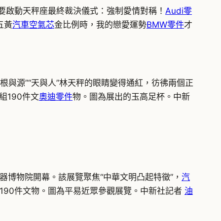
「我要啟動天秤座最終裁決儀式：強制愛情對稱！
Audi零
五黃
汽車空氣芯
金比例時，我的戀愛運勢
BMW零件
才
“根與源”“天與人”林天秤的眼睛變得通紅，彷彿兩個正
組190件文
奧迪零件
物。圖為展出的玉高足杯。中新
器博物院開幕。該展覽聚焦“中華文明凸起特徵”，
汽
組190件文物。圖為平易近眾參觀展覽。中新社記者
油