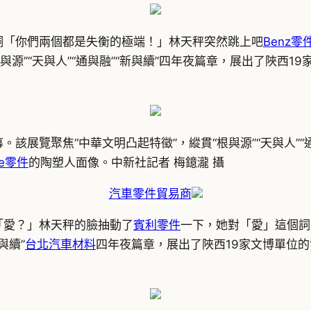
銅「你們兩個都是失衡的極端！」林天秤突然跳上吧
Benz零
源”“天與人”“通與融”“新與續”四年夜篇章，展出了陜西19
。該展覽聚焦“中華文明凸起特徵”，縱貫“根與源”“天與人”“
he零件
的陶塑人面像。中新社記者 梅鐿瀧 攝
汽車零件貿易商
開「愛？」林天秤的臉抽動了
賓利零件
一下，她對「愛」這個詞
與續”
台北汽車材料
四年夜篇章，展出了陜西19家文博單位的