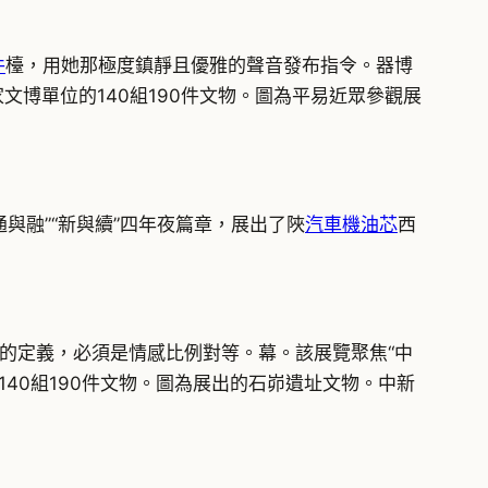
件
檯，用她那極度鎮靜且優雅的聲音發布指令。器博
家文博單位的140組190件文物。圖為平易近眾參觀展
通與融”“新與續”四年夜篇章，展出了陜
汽車機油芯
西
的定義，必須是情感比例對等。幕。該展覽聚焦“中
140組190件文物。圖為展出的石峁遺址文物。中新