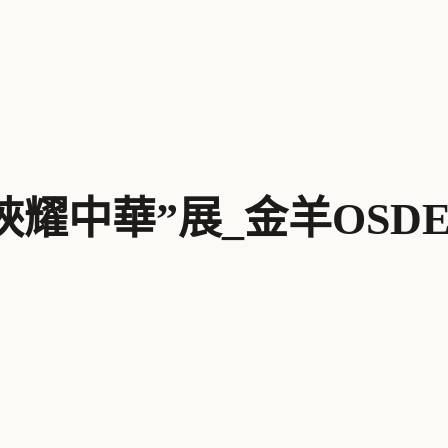
“陜耀中華”展_金羊OS