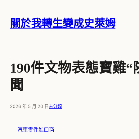
跳
至
關於我轉生變成史萊姆
主
要
內
容
190件文物表態寶雞
聞
2026 年 5 月 20 日
未分類
汽車零件進口商