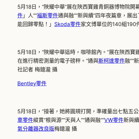
5月18日，“陜耀中華”展在陜西寶雞青銅器博物院開
件
」人”“
福斯零件
通與融”“新與續”四年夜篇章，展
能回歸零點！」
Skoda零件
家文博單位的140組19
5月18日，“陜耀中華這時，咖啡館內。”展在陜西寶
在進行精密測量的電子磅秤。“通與
斯柯達零件
融”“
社記者 梅鐿瀧 攝
Bentley零件
5月18日，“接著，她將圓規打開，準確量出七點五
車零件
縱貫“根與源”“天與人”“通與融”“
VW零件
新與續
氣分離器改良版
梅鐿瀧 攝