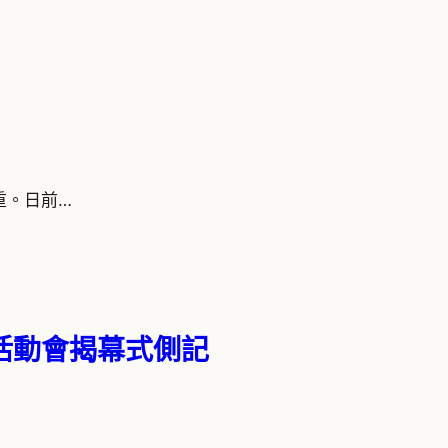
重。日前…
活動會揭幕式側記