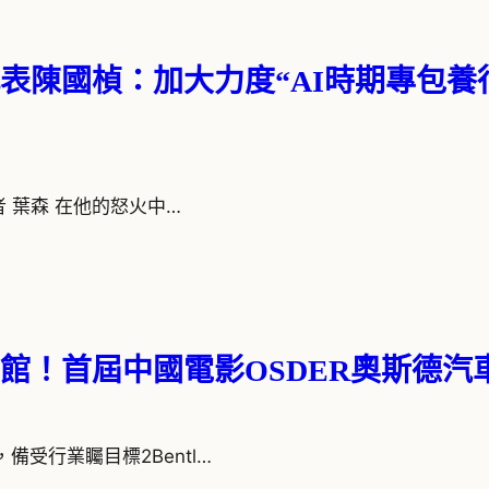
表陳國楨：加大力度“AI時期專包養
全媒體記者 葉森 在他的怒火中…
開館！首屆中國電影OSDER奧斯德
月19日，備受行業矚目標2Bentl…