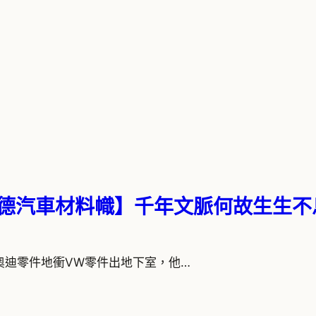
斯德汽車材料幟】千年文脈何故生生不
. 張水瓶猛奧迪零件地衝VW零件出地下室，他…