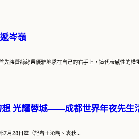
遞岑嶺
秤首先將蕾絲絲帶優雅地繫在自己的右手上，這代表感性的權
幻想 光耀蓉城——成都世界年夜先生
. 新華社成都7月28日電（記者王沁鷗、袁秋…