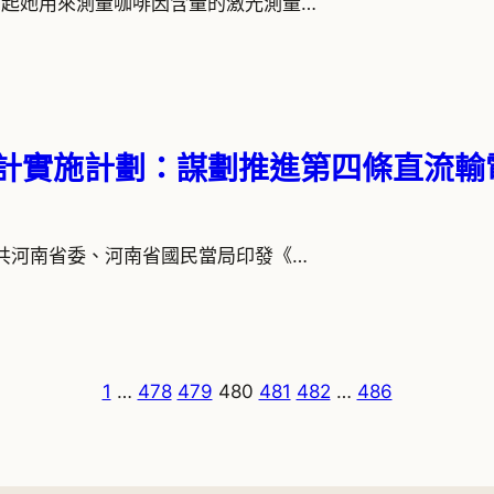
8. 她迅速拿起她用來測量咖啡因含量的激光測量…
間設計實施計劃：謀劃推進第四條直流
0. 近日，中共河南省委、河南省國民當局印發《…
1
…
478
479
480
481
482
…
486