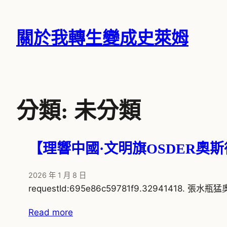
跳
至
關於我轉生變成史萊姆
主
要
內
容
分類:
未分類
【理響中國·文明旗OSDER奧
2026 年 1 月 8 日
requestId:695e86c59781f9.32941418
Read more