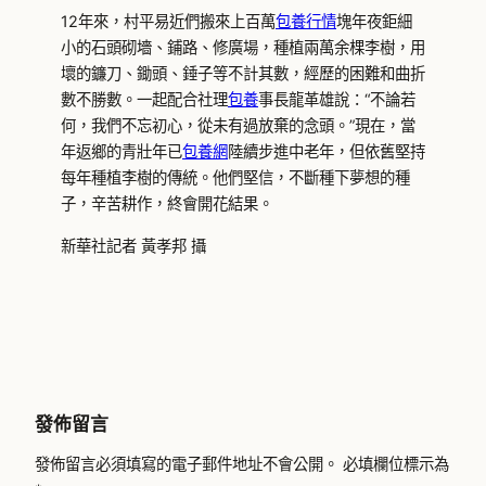
12年來，村平易近們搬來上百萬
包養行情
塊年夜鉅細
小的石頭砌墻、鋪路、修廣場，種植兩萬余棵李樹，用
壞的鐮刀、鋤頭、錘子等不計其數，經歷的困難和曲折
數不勝數。一起配合社理
包養
事長龍革雄說：“不論若
何，我們不忘初心，從未有過放棄的念頭。”現在，當
年返鄉的青壯年已
包養網
陸續步進中老年，但依舊堅持
每年種植李樹的傳統。他們堅信，不斷種下夢想的種
子，辛苦耕作，終會開花結果。
新華社記者 黃孝邦 攝
發佈留言
發佈留言必須填寫的電子郵件地址不會公開。
必填欄位標示為