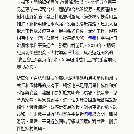
支撐下，開始返鄉實施“故鄉解救計劃”。他們成立農平
易近專業一起配合社，通過整合地盤資源，規模種植李
樹和山野葡萄，發展特點鄉村游玩。適逢精準扶貧周全
推進，銅板屯硬化水泥路，安裝太陽能路燈，建築人畜
飲水工程以及停車場、環村觀光途徑、滴灌工程、游客
招待中間、游玩公廁等一批基礎設施，
包養
村平易近自
辦農家樂和平易近宿，發展山村游玩。2018年，銅板
屯實現整體脫貧，古村煥發重生機，成為遠近聞名的
“廣西鄉土特點示范村”，每年吸引成千上萬的游客前來
尋覓鄉愁。
近兩年，在結對幫扶的廣東省遂溪縣和后援單位柳州市
林業和園林局的支撐下，銅板屯充足應用粵桂協作和鄉
村振興資金，建設平易近族文明齊心廣場、觀景臺、兒
童游樂場、瓜果長廊等，進一個步驟晉陞游玩基礎設施
條件，慢慢補齊生態游玩發展短板。銅板屯還跨縣、跨
市和一些少數平易近族村寨在平易近
包養
族文明、鄉村
游玩、黨建、平易近族團結等領域開展結對共建，攜手
推進鄉村振興。