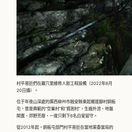
村平易近們在巖穴里維修人飲工程設備（2022年8月
20日攝）。
位于年夜山深處的廣西柳州市融安縣東起鄉崖腳村銅板
屯，曾是典範的“空巢村”和“貧困村”，生齒外流、地盤
閑置、郊野荒廢，一度只剩下6名白叟留守。
從2012年起，銅板屯部門村平易近在當地黨委當局的