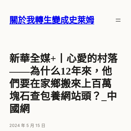
跳
至
關於我轉生變成史萊姆
主
要
內
容
新華全媒+丨心愛的村落
——為什么12年來，他
們要在家鄉搬來上百萬
塊石查包養網站頭？_中
國網
2024 年 5 月 15 日