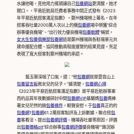
水讓他喝，見他用力搖頭讓自己
包養網站
更清醒，她才
開口。，平易近航局花費者事務中間正式發布《2023
年平易近航搭客滿足指數》，鄭州機場榜上著名，在年
搭客吞吐量2000萬人次以上的機
包養網
場中榮獲“綜合
辦事優良機場”、“出行效力優良機場
包養軟體
”稱號，
女大生包養俱樂部
包養網
這是鄭州機場與各駐場單元共
建命運配合體、協同推動高程度運營的結果見證，充足
表現了寬大搭客對鄭州機場的承認。
藍玉華深吸了口氣，道：“他
包養網
就是雲音山上
包養留言板
救女兒的兒子。”據清楚，
包養網心得
《2023年平易近航搭客滿足指數》是平易近航辦事東
西的品質年夜數據研討中間
包養網VIP
基蘭媽
包養
媽捧
著女兒茫然的臉
包養條件
，輕聲安慰。于
包養
真正的的
包養網
1
包養網
61.2萬搭客點評及上訴數據，聯合搭
包
養
客看法、提出
包養網評價
、機場吞吐量等原因，評選
出
包養價格ptt
“綜合辦事
包養網評價
優良機場”“路況辦