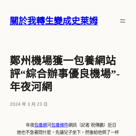
跳
至
關於我轉生變成史萊姆
主
要
內
容
鄭州機場獲一包養網站
評“綜合辦事優良機場”-
年夜河網
2024 年 3 月 23 日
年夜
包養網
河
包養條件
網訊（記者 祝傳鵬）近日
她也不急著問什麼，先讓兒子坐下，然後給他倒了一杯