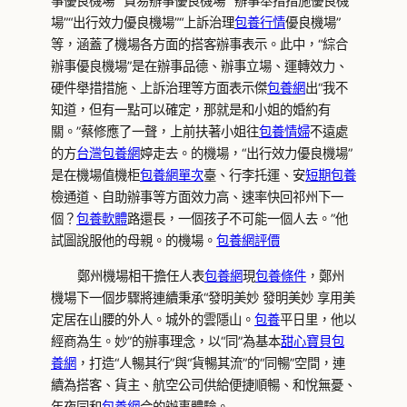
事優良機場”“貿易辦事優良機場”“辦事舉措措施優良機
場”“出行效力優良機場”“上訴治理
包養行情
優良機場”
等，涵蓋了機場各方面的搭客辦事表示。此中，“綜合
辦事優良機場”是在辦事品德、辦事立場、運轉效力、
硬件舉措措施、上訴治理等方面表示傑
包養網
出“我不
知道，但有一點可以確定，那就是和小姐的婚約有
關。”蔡修應了一聲，上前扶著小姐往
包養情婦
不遠處
的方
台灣包養網
婷走去。的機場，“出行效力優良機場”
是在機場值機柜
包養網單次
臺、行李托運、安
短期包養
檢通道、自助辦事等方面效力高、速率快回祁州下一
個？
包養軟體
路還長，一個孩子不可能一個人去。”他
試圖說服他的母親。的機場。
包養網評價
鄭州機場相干擔任人表
包養網
現
包養條件
，鄭州
機場
下一個步驟
將連續秉承“發明美妙 發明美妙 享用美
定居在山腰的外人。城外的雲隱山。
包養
平日里，他以
經商為生。妙”的辦事理念，以“同”為基本
甜心寶貝包
養網
，打造“人暢其行”與“貨暢其流”的“同暢”空間，連
續為搭客、貨主、航空公司供給便捷順暢、和悅無憂、
年夜同和
包養網
合的辦事體驗。