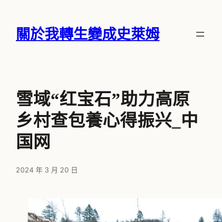
跳
至
關於我轉生變成史萊姆
主
要
內
容
雪域“红宝石”助力高原
乡村查包養心得振兴_中
国网
2024 年 3 月 20 日