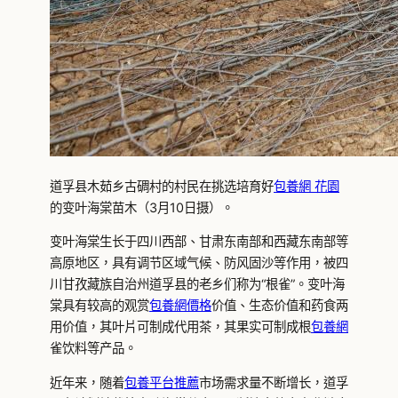
道孚县木茹乡古碉村的村民在挑选培育好
包養網 花園
的变叶海棠苗木（3月10日摄）。
变叶海棠生长于四川西部、甘肃东南部和西藏东南部等
高原地区，具有调节区域气候、防风固沙等作用，被四
川甘孜藏族自治州道孚县的老乡们称为“根雀”。变叶海
棠具有较高的观赏
包養網價格
价值、生态价值和药食两
用价值，其叶片可制成代用茶，其果实可制成根
包養網
雀饮料等产品。
近年来，随着
包養平台推薦
市场需求量不断增长，道孚