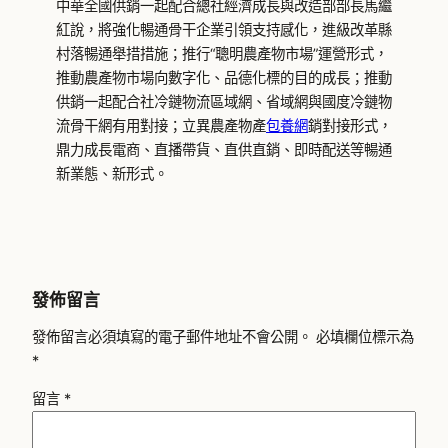
中華全國供銷一起配合總社經濟成長與改造部部長馬繼
紅說，將強化暢通骨干企業引領支持感化，進級改革縣
村落暢通舉措措施；推行“聰明農產物市場”運營形式，
推動農產物市場向數字化、品德化標的目的成長；推動
供銷一起配合社冷鏈物流區域網、省域網與國度冷鏈物
流骨干網有用對接；立異農產物產
包養網
銷對接形式，
鼎力成長電商、直播帶貨、直供直銷、即時配送等暢通
新業態、新形式。
發佈留言
發佈留言必須填寫的電子郵件地址不會公開。
必填欄位標示為
*
留言
*