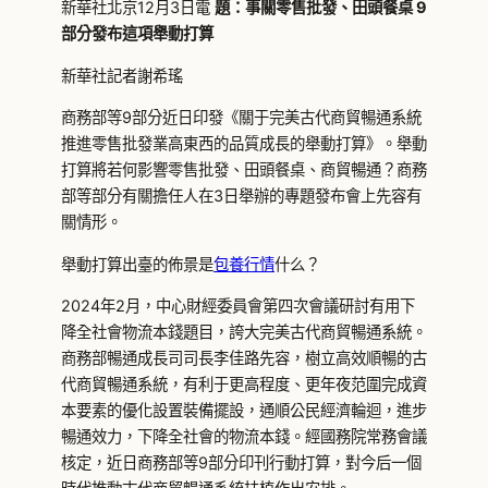
新華社北京12月3日電
題：事關零售批發、田頭餐桌 9
部分發布這項舉動打算
新華社記者謝希瑤
商務部等9部分近日印發《關于完美古代商貿暢通系統
推進零售批發業高東西的品質成長的舉動打算》。舉動
打算將若何影響零售批發、田頭餐桌、商貿暢通？商務
部等部分有關擔任人在3日舉辦的專題發布會上先容有
關情形。
舉動打算出臺的佈景是
包養行情
什么？
2024年2月，中心財經委員會第四次會議研討有用下
降全社會物流本錢題目，誇大完美古代商貿暢通系統。
商務部暢通成長司司長李佳路先容，樹立高效順暢的古
代商貿暢通系統，有利于更高程度、更年夜范圍完成資
本要素的優化設置裝備擺設，通順公民經濟輪迴，進步
暢通效力，下降全社會的物流本錢。經國務院常務會議
核定，近日商務部等9部分印刊行動打算，對今后一個