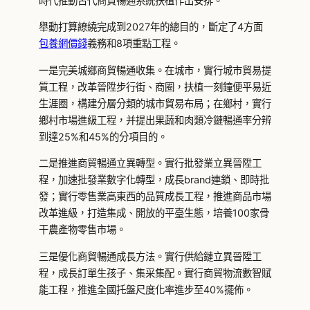
時代推動古代商貿暢通系統扶植作出安排。
舉動打算繚繞完成到2027年的總目的，斷定了4方面
包養網價錢
義務和8項重點工程。
一是完美城鄉商貿暢通收集。在城市，實行城市貿易提
質工程，改革晉陞步行街、商圈，扶植一刻鐘便平易近
生涯圈，構建分層分類的城市貿易布局；在鄉村，實行
鄉村市場進級工程，并提出果蔬和肉類冷鏈暢通率分辨
到達25%和45%的分項目的。
二是推進商貿暢通立異轉型。實行批發業立異晉陞工
程，加速批發業數字化轉型，成長brand連鎖、即時批
發；實行零售業高東西的品質成長工程，推進商品市場
改革進級，打造集成、開放的平臺生態，培養100家骨
干農產物零售市場。
三是優化商貿暢通成長方法。實行供給鏈立異晉陞工
程，成長訂單生孩子、集采集配。實行商貿物流數智賦
能工程，推進全國托盤尺度化率進步至40%擺佈。