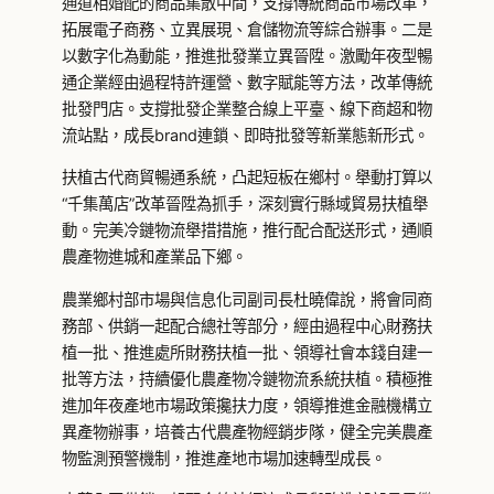
通道相婚配的商品集散中間，支撐傳統商品市場改革，
拓展電子商務、立異展現、倉儲物流等綜合辦事。二是
以數字化為動能，推進批發業立異晉陞。激勵年夜型暢
通企業經由過程特許運營、數字賦能等方法，改革傳統
批發門店。支撐批發企業整合線上平臺、線下商超和物
流站點，成長brand連鎖、即時批發等新業態新形式。
扶植古代商貿暢通系統，凸起短板在鄉村。舉動打算以
“千集萬店”改革晉陞為抓手，深刻實行縣域貿易扶植舉
動。完美冷鏈物流舉措措施，推行配合配送形式，通順
農產物進城和產業品下鄉。
農業鄉村部市場與信息化司副司長杜曉偉說，將會同商
務部、供銷一起配合總社等部分，經由過程中心財務扶
植一批、推進處所財務扶植一批、領導社會本錢自建一
批等方法，持續優化農產物冷鏈物流系統扶植。積極推
進加年夜產地市場政策攙扶力度，領導推進金融機構立
異產物辦事，培養古代農產物經銷步隊，健全完美農產
物監測預警機制，推進產地市場加速轉型成長。