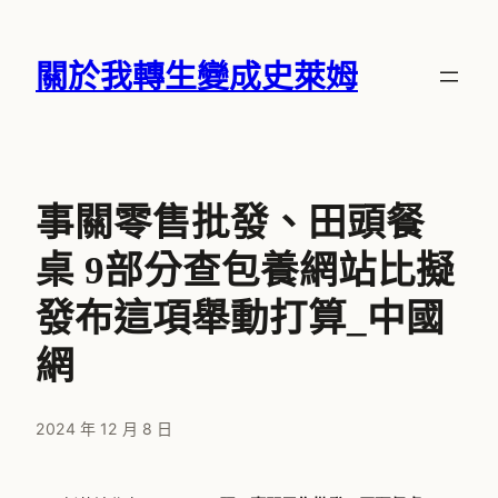
跳
至
關於我轉生變成史萊姆
主
要
內
容
事關零售批發、田頭餐
桌 9部分查包養網站比擬
發布這項舉動打算_中國
網
2024 年 12 月 8 日