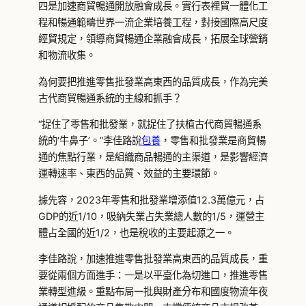
四是加速商貿暢通開放融會成長。實行表裡貿一體化工
程和暢通範疇世界一流企業培養工程，對接國際高尺度
經貿規定，領導商貿暢通企業融會成長，拓展全球營銷
和物流收集。
為何要把推進零售批發業高東西的品質成長，作為完美
古代商貿暢通系統的主線和抓手？
“捉住了零售和批發業，就捉住了扶植古代商貿暢通系
統的‘牛鼻子’。”李佳路說
包養
，零售和批發業是商貿暢
通的焦點行業，是組織商品暢通的主渠道，是影響經濟
運轉速率、東西的品質、效益的主要環節。
據先容，2023年零售和批發業增添值12.3萬億元，占
GDP的近1/10，吸納失業占失業總人數的1/5，運營主
體占全國的近1/2，也是稅收的主要起源之一。
李佳路說，加速推進零售批發業高東西的品質成長，重
要從兩個方面進手：一是以平臺化為切進口，推進零售
業轉型進級。重點布局一批與財產分布和國度物流年夜