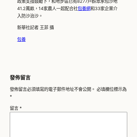
政策支撐鼓勵下，和地步區已有8277戶群眾承包沙地
41.2萬畝，14家農人一起配合社
包養網
和33家企業介
入防沙治沙。
新華社記者 王菲 攝
包養
發佈留言
發佈留言必須填寫的電子郵件地址不會公開。
必填欄位標示為
*
留言
*