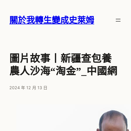
跳
至
關於我轉生變成史萊姆
主
要
內
容
圖片故事丨新疆查包養
農人沙海“淘金”_中國網
2024 年 12 月 13 日