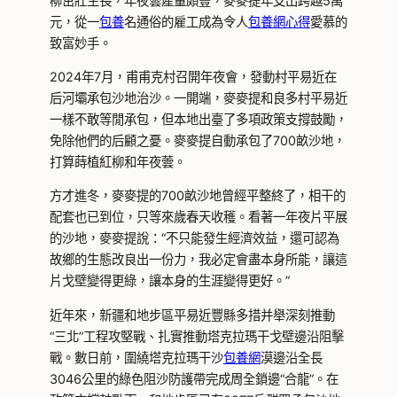
柳茁壯生長，年夜蕓產量頗豐，麥麥提年支出跨越5萬
元，從一
包養
名通俗的雇工成為令人
包養網心得
愛慕的
致富妙手。
2024年7月，甫甫克村召開年夜會，發動村平易近在
后河壩承包沙地治沙。一開端，麥麥提和良多村平易近
一樣不敢等閒承包，但本地出臺了多項政策支撐鼓勵，
免除他們的后顧之憂。麥麥提自動承包了700畝沙地，
打算蒔植紅柳和年夜蕓。
方才進冬，麥麥提的700畝沙地曾經平整終了，相干的
配套也已到位，只等來歲春天收穫。看著一年夜片平展
的沙地，麥麥提說：“不只能發生經濟效益，還可認為
故鄉的生態改良出一份力，我必定會盡本身所能，讓這
片戈壁變得更綠，讓本身的生涯變得更好。”
近年來，新疆和地步區平易近豐縣多措并舉深刻推動
“三北”工程攻堅戰、扎實推動塔克拉瑪干戈壁邊沿阻擊
戰。數日前，圍繞塔克拉瑪干沙
包養網
漠邊沿全長
3046公里的綠色阻沙防護帶完成周全鎖邊“合龍”。在