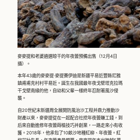
麥麥提和老婆遴選晾干的年夜蕓預備出售（12月4日
攝）。
本年43歲的麥麥提·麥提賽伊迪是新疆平易近豐縣尼雅
鎮甫甫克村村平易近。誕生在我國最年夜戈壁塔克拉瑪
干戈壁南緣的他，自幼和父輩一樣終年忍耐著風沙侵
襲。
自20世紀末新疆周全展開防風治沙工程并鼎力推動沙
財產以來，麥麥提從在一起配合社挖年夜蕓賺工錢，到
后來自動進修年夜蕓蒔植技巧并創業，一路走來小有收
獲。2018年，他承包了10畝沙地種紅柳、年夜蕓。紅