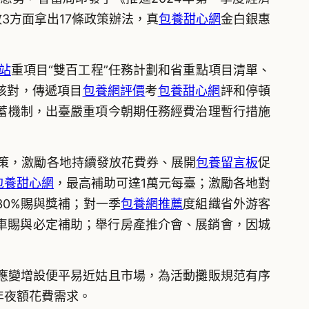
3方面拿出17條政策辦法，真
包養甜心網
金白銀惠
站
重項目“雙百工程”任務計劃和省重點項目清單、
核對，傳遞項目
包養網評價
考
包養甜心網
評和停頓
蓄機制，出臺嚴重項今朝期任務經費治理暫行措施
策，激勵各地持續發放花費券、展開
包養留言板
促
包養甜心網
，最高補助可達1萬元每臺；激勵各地對
30%賜與獎補；對一季
包養網推薦
度組織省外游客
包車賜與必定補助；舉行房產推介會、展銷會，因城
應變增設便平易近姑且市場，為活動攤販規范有序
年夜額花費需求。