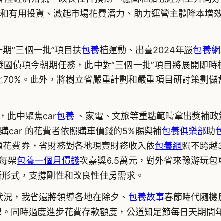
和有用投資、激起市場花費潛力、助力運營主體降本增效
“三個一批”項目扶
包養
植運動、出臺2024年嚴
包養網
發國債項今朝期任務，此中對“三個一批”項目將展開即時
達70%。此外，將樹立省嚴重計劃和嚴重項目研討策劃儲
此中聚焦car
包養
、家電、文旅等重點範疇拿出獎補政
購car 的花費者依照購車價錢的5%賜與補
包養俱樂部
助
類花費券，省財務對各地現實財務收入依
包養網
照不跨越
機每架
包養一個月價錢
次嘉獎6.5萬元，對外省來豫游玩
新形式，支撐剛性和改良性住房需求。
況，我省還將領導各地在除夕、
包養故事
春節時代隨機
律。同時過度進步花費存款額度，公道知足節每日天期間