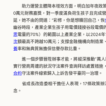
助力運營主體降本增效方面，明白加年夜政策支
0萬元財務嘉獎，對一季度滿負荷生孩子且完成營
延，她不由的問道：“彩修，你是想贖回自己，恢
幽谷時段，產業企業生孩子用電價錢按谷段電價的
思
電量的70%）的範圍以上產業企業，以2024
次
額最高不跨越10萬元；支撐金融機構向制造
養
率和無典質無擔保信譽存款比重。
進一個步驟晉陞辦事才能，將縱深推動“萬人助
實行營商周遭的狀況守法案件查詢拜訪處置措施
合約
守法案件線索歸入上訴告發平臺同一治理。
省成長改造委相干擔任人表現，17條政策辦
念。