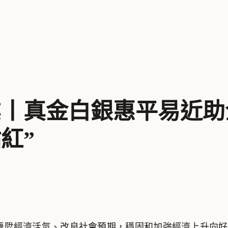
業丨真金白銀惠平易近助
紅”
陞經濟活氣、改良社會預期，穩固和加強經濟上升向好態