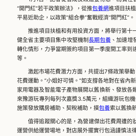
“開門紅”若干政策辦法》，從推
包養網
進項目扶植
平易近助企，以政策“組合拳”奮戰經濟“開門紅”。
推進項目扶植和有用投資方面，將舉行第十一期
健全省主要項目集中攻堅機制
長期包養
、加速增
轉化情形，力爭當期簽約項目第一季度開工率到
等。
激起市場花費潛力方面，共提出7條政策舉動，
花費運動。“小姐好可憐。”如支撐各地對在省內新
家用電器及智能電子產物展開以舊換新、發放各
來豫游玩專列每列次嘉獎3.5萬元，組織游玩包
施策發放購房補助、契稅補助，摸
包養
索以舊換
值得追蹤關心的是，為營建傑出花費周遭的狀
運營供給運營場地，對店展外擺實行包涵謹慎法