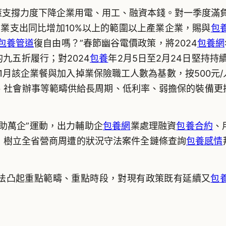
撐力度下降企業用電、用工、融資本錢。對一季度滿負
業支出同比增加10%以上的範圍以上產業企業，賜與
包
包養管道
復自由嗎？”春節幽谷電價政策，將2024
包養網
九五折履行；對2024
包養
年2月5日至2月24日堅持持
年1月該企業餐與加入掉業保險職工人數為基數，按500元
業、社會辦事等範疇供給長周期、低利率、弱擔保的裝備更
萬企”運動，出力輔助企
包養網
業處理融資
包養合約
、
，樹立全省營商周遭的狀況守法案件全鏈條查詢
包養感情
法凸起重點範疇、重點時段，對現有政策既有延續又
包