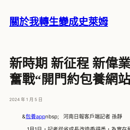
跳
至
關於我轉生變成史萊姆
主
要
內
容
新時期 新征程 新偉
奮戰“開門約包養網站
2024 年 1 月 5 日
&
包養app
nbsp; 河南日報客戶端記者 孫靜
1月1日，記者從省成長改造委得悉，為實在晉