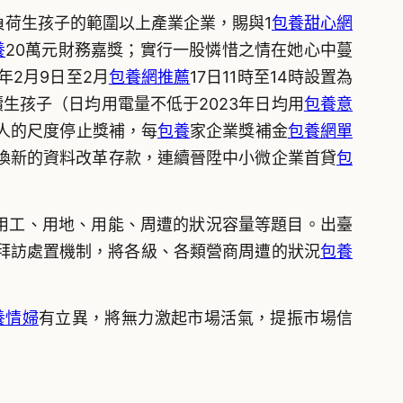
荷生孩子的範圍以上產業企業，賜與1
包養甜心網
養
20萬元財務嘉獎；實行一股憐惜之情在她心中蔓
年2月9日至2月
包養網推薦
17日11時至14時設置為
續生孩子（日均用電量不低于2023年日均用
包養意
/人的尺度停止獎補，每
包養
家企業獎補金
包養網單
換新的資料改革存款，連續晉陞中小微企業首貸
包
用工、用地、用能、周遭的狀況容量等題目。出臺
拜訪處置機制，將各級、各類營商周遭的狀況
包養
養情婦
有立異，將無力激起市場活氣，提振市場信