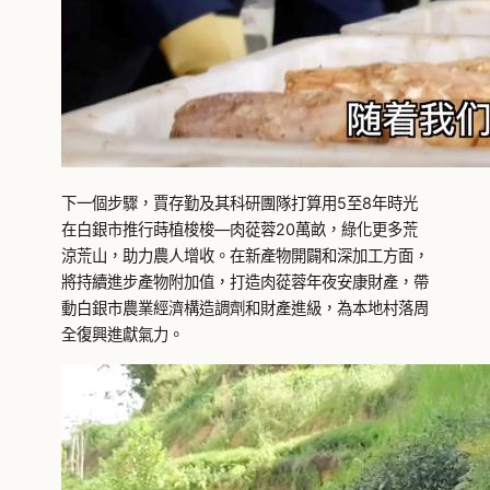
下一個步驟，賈存勤及其科研團隊打算用5至8年時光
在白銀市推行蒔植梭梭—肉蓯蓉20萬畝，綠化更多荒
涼荒山，助力農人增收。在新產物開闢和深加工方面，
將持續進步產物附加值，打造肉蓯蓉年夜安康財產，帶
動白銀市農業經濟構造調劑和財產進級，為本地村落周
全復興進獻氣力。