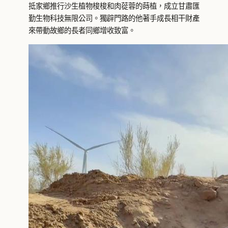
抵家鄉推行沙生植物梭梭和肉蓯蓉的蒔植，成立甘肅匯
勤生物科技無限公司。獨辟門路的他著手成長相干財產
來帶動故鄉的長者同鄉增收致富。