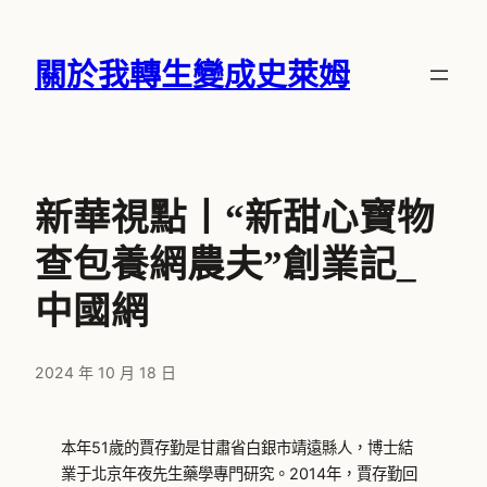
跳
至
關於我轉生變成史萊姆
主
要
內
容
新華視點丨“新甜心寶物
查包養網農夫”創業記_
中國網
2024 年 10 月 18 日
本年51歲的賈存勤是甘肅省白銀市靖遠縣人，博士結
業于北京年夜先生藥學專門研究。2014年，賈存勤回