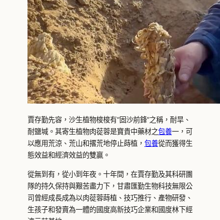
賈存勤先容，沙生植物梭梭有“固沙前鋒”之稱，耐旱、
耐鹽堿。其寄生植物肉蓯蓉是寶貴中藥材之
包養
一，可
以應用荒涼、荒山和撂荒地停止蒔植，
包養
從而獲得生
態效益和經濟效益的雙贏。
從無到有，從小到年夜。十年間，在賈存勤及其科研團
隊的持久保持與艱苦盡力下，甘肅匯勤生物科技無限公
司曾經成長成為以肉蓯蓉蒔植、技巧推行、產物研發、
生孩子和發賣為一體的國度高新技巧企業和國度林下經