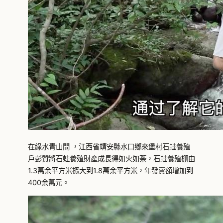
在綠水青山間 ，江西省靖安縣水口鄉來堡村石蛙養殖
戶彭贊將石蛙養殖財產成長得如火如荼，石蛙養殖棚由
1.3萬余平方米擴大到1.8萬余平方米，年發賣額增加到
400余萬元。