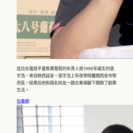
這位在電商平臺售賣葡萄的年青人是1996年誕生的張
宇浩，來自陜西延安。張宇浩上年夜學時離開西安市鄠
邑區，結業后他和兩名校友一路在秦嶺腳下開啟了創業
生活。
包養網