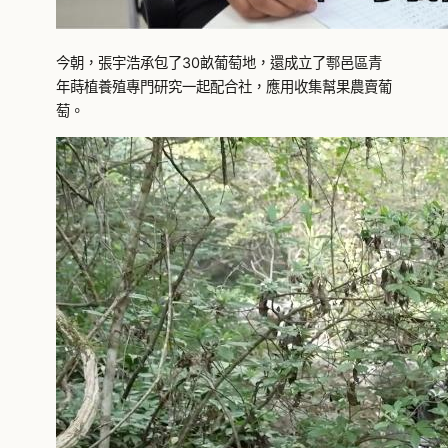
今朝，張宇浩承包了30畝葡萄地，還成立了鄠邑區青
年蒔植養殖專門研究一起配合社，應用收集幫果農賣葡
萄。