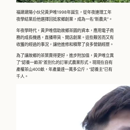
福建建陽小伙兒黃尹唯1998年誕生，從年夜連理工年
夜學結業后他選擇回抵家鄉創業，成為一名“新農夫”。
年夜學時代，黃尹唯借助故鄉茶園的資本，應用電子商
務的成長機遇，直播帶貨、開店創業。這些艱苦而又有
收獲的經過的事況，讓他進修和積聚了良多營銷經歷。
為了讓故鄉的茶葉賣得更好，進步附加值，黃尹唯立異
了“認養一畝茶”差別化的訂單式農業形式。現現在自有
產權茶山400畝，年產量達一萬多公斤，“認養主”已有
千人。