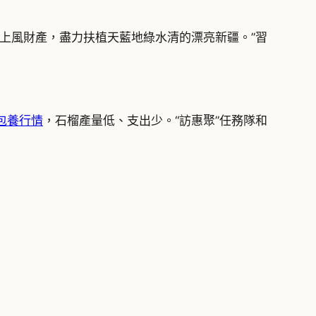
上風財產，盡力扶植天藍地綠水清的漂亮新疆。”習
包養行情
，石榴產量低、支出少。“訪惠聚”任務隊和