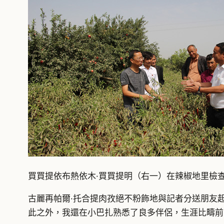
買買提依布熱依木·買買提明（右一）在辣椒地里檢
古麗再帕爾·托合提肉孜絕不粉飾地與記者分送朋友
此之外，我還在小巴扎熟悉了良多伴侶，生涯比疇前