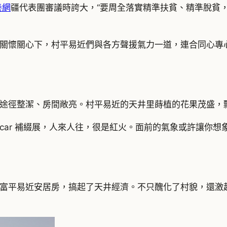
養網
疆代表團審議時誇大，“要周全落實精準扶貧、精準脫貧
關懷關心下，村平易近們與各方聲援氣力一道，連合同心專
途徑整潔、房間敞亮。村平易近的天井里蒔植的花果茂盛，
ar 補綴展，人來人往，很是紅火。面前的氣象或許讓你想
富平易近安居房，搞起了天井經濟。不只醜化了村貌，還激