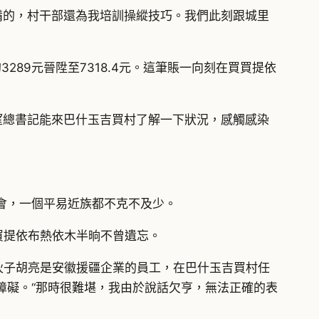
備的，村干部還為我培訓操縱技巧。我們此刻跟城里
3289元晉陞至7318.4元。這筆賬一向刻在買買提依
望總書記能來巴什玉吉買村了解一下狀況，感觸感染
會，一個平易近族都不克不及少。
買提依布熱依木半晌不曾遺忘。
伙子胡亮是安徽援疆企業的員工，在巴什玉吉買村任
障礙。“那時很難堪，我由於說話欠亨，無法正確的表