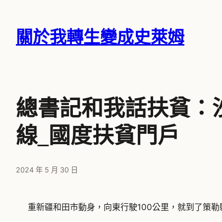
跳
至
關於我轉生變成史萊姆
主
要
內
容
總書記和我話扶貧：
線_國度扶貧門戶
2024 年 5 月 30 日
重新疆和田市動身，向東行駛100公里，就到了策