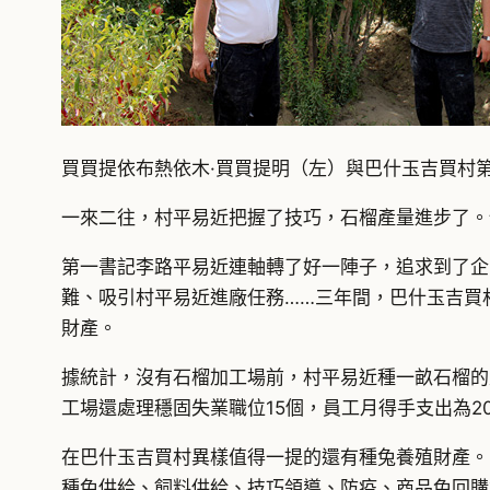
買買提依布熱依木·買買提明（左）與巴什玉吉買村
一來二往，村平易近把握了技巧，石榴產量進步了。
第一書記李路平易近連軸轉了好一陣子，追求到了企
難、吸引村平易近進廠任務……三年間，巴什玉吉買
財產。
據統計，沒有石榴加工場前，村平易近種一畝石榴的支
工場還處理穩固失業職位15個，員工月得手支出為2
在巴什玉吉買村異樣值得一提的還有種兔養殖財產。2
種兔供給、飼料供給、技巧領導、防疫、商品兔回購