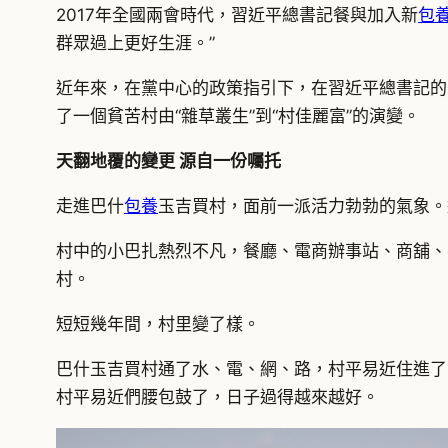
2017年全國兩會時代，習近平總書記餐與加入新
包
群眾過上更好生涯。”
近年來，在黨中心的政策指引下，在習近平總書記的
了一個貧苦村由“雜草叢生”到“村佳麗富”的演變。
天翻地覆的變更 源自一份囑托
走進巴什
包養
玉吉買村，面前一派活力勃勃的氣象。
村中的小巴扎熱烈不凡，餐廳、電商辦事站、商舖、c
村。
短短幾年間，村里變了樣。
巴什玉吉買村通了水、電、網、路，村平易近住進了
村平易近們腰包鼓了，日子過得越來越好。