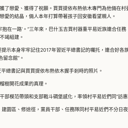
獲了戀愛、獲得了祝願。買買提依布熱依木專門為他倆在村
戀愛的結晶，倆人本年打算帶著孩子回安徽看望親人。
牢抱在一路’。”三年來，巴什玉吉買村器重平易近族連合任
不竭組建。
要提示本身牢牢記住2017年習近平總書記的囑托，連合好各
色留念館”。
習近平總書記與買買提依布熱依木握手剎時的照片。
榴樹開花成果的真理。
干部模范帶頭和支部戰斗碉堡感化，率領村平易近們同“訪惠
”。建園區、修途徑，黨員干部、任務隊同村平易近們不分日