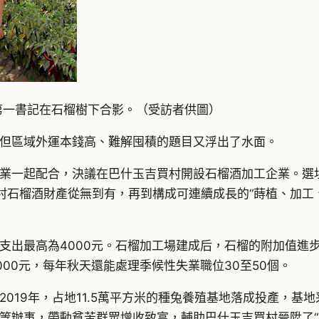
第一書記在石榴樹下合影。（受訪者供圖）
但區域外運本錢高、難解囤積的題目又浮出了水面。
業一起配合，決議在巴什玉吉買村開設石榴酒加工企業。選
村石榴酒財產從無到有，再到構成可連續成長的“蒔植、加工
出最高為4000元。石榴加工場建成后，石榴的附加值進步
000元，每年秋天還能處理季候性失業職位30至50個。
019年，占地11.5萬平方米的種兔養殖基地落成投產，基地
等辦事，帶動貧苦群眾增收致富，輔助巴什玉吉買村晉陞了“