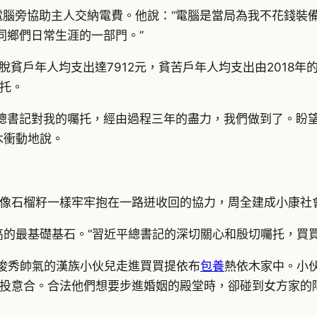
電腦旁協助主人交納電費。他說：“電腦是當局為我不花錢裝
為同鄉們日常生涯的一部門。”
脫貧戶年人均支出達7912元，貧苦戶年人均支出由2018年的
托。
7年總書記對我的囑托，經由過程三年的盡力，我們做到了。盼
木衝動地說。
像石榴籽一樣牢牢抱在一路迸收回的協力，周全建成小康社
高的最基礎基石。”習近平總書記的深切關心和殷切囑托，買
位俊秀帥氣的漢族小伙兒走進買買提依布
包養
熱依木家中。小
投意合。合法他們想要步進婚姻的殿堂時，卻碰到女方家的