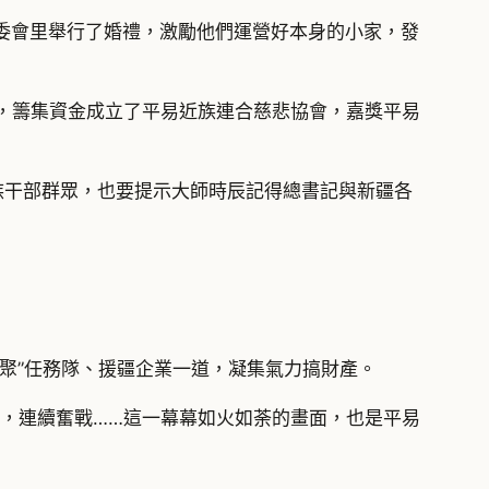
委會里舉行了婚禮，激勵他們運營好本身的小家，發
務，籌集資金成立了平易近族連合慈悲協會，嘉獎平易
族干部群眾，也要提示大師時辰記得總書記與新疆各
聚”任務隊、援疆企業一道，凝集氣力搞財產。
夜，連續奮戰……這一幕幕如火如荼的畫面，也是平易