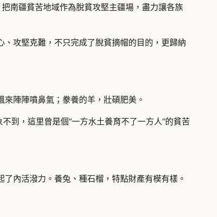
，把南疆貧苦地域作為脫貧攻堅主疆場，盡力讓各族
心、攻堅克難，不只完成了脫貧摘帽的目的，更歸納
飄來陣陣噴鼻氣；豢養的羊，壯碩肥美。
象不到，這里曾是個“一方水土養育不了一方人”的貧苦
起了內活潑力。養兔、種石榴，特點財產有模有樣。