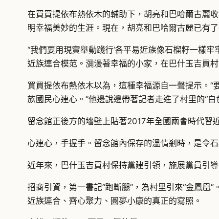
在買買提依布熱依木的輔助下，胡亮和巴哈爾古麗收
明幸福美妙的生涯。現在，胡亮和巴哈爾古麗已有了
“我們要用現實舉動踐行‘各平易近族像石榴籽一樣牢
近族連合模范。瀰漫著幸福的小家，在巴什玉吉買村
買買提依布熱依木以為，這種幸福源自一聲提示。“
族國民心連心。”他邊說邊帶著記者走進了村里的“白
留念館正後方的墻壁上貼著2017年全國兩會時代
心連心，手握手。留念館內保存的溫情剎時，是令石
近年來，巴什玉吉買村保持黨建引領，施展黨員引導
招商引資，第一書記“跑斷腿”，為村里引來“金鳳凰
近族連合、齊心聚力、圓夢小康的真正的寫照。