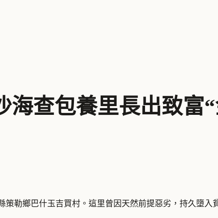
沙海查包養里長出致富“
勒縣策勒鄉巴什玉吉買村。這里曾因天然前提惡劣，持久墮入