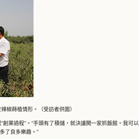
查辣椒蒔植情形。（受訪者供圖）
起“創業過程”。“手頭有了積儲，就決議開一家抓飯館。我可
多了良多樂趣。”