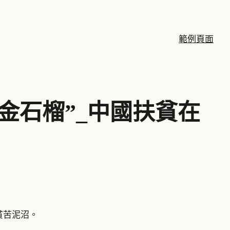
範例頁面
金石榴”_中國扶貧在
貧苦泥沼。