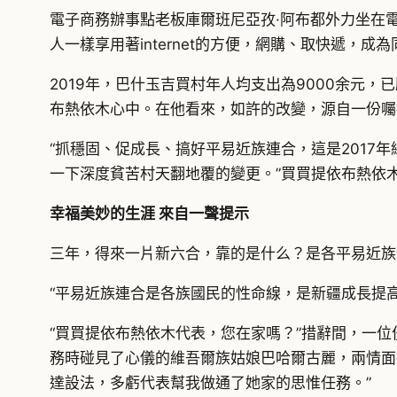
電子商務辦事點老板庫爾班尼亞孜·阿布都外力坐在
人一樣享用著internet的方便，網購、取快遞，成
2019年，巴什玉吉買村年人均支出為9000余元，已
布熱依木心中。在他看來，如許的改變，源自一份囑
“抓穩固、促成長、搞好平易近族連合，這是201
一下深度貧苦村天翻地覆的變更。”買買提依布熱依
幸福美妙的生涯 來自一聲提示
三年，得來一片新六合，靠的是什么？是各平易近族
“平易近族連合是各族國民的性命線，是新疆成長提
“買買提依布熱依木代表，您在家嗎？”措辭間，一
務時碰見了心儀的維吾爾族姑娘巴哈爾古麗，兩情面
達設法，多虧代表幫我做通了她家的思惟任務。”