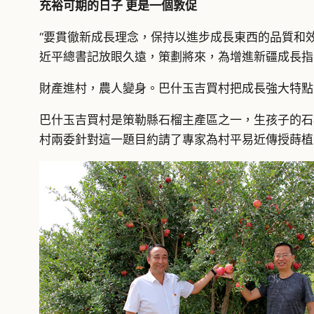
充裕可期的日子 更是一個敦促
“要貫徹新成長理念，保持以進步成長東西的品質和
近平總書記放眼久遠，策劃將來，為增進新疆成長指
財產進村，農人變身。巴什玉吉買村把成長強大特點
巴什玉吉買村是策勒縣石榴主產區之一，生孩子的石
村兩委針對這一題目約請了專家為村平易近傳授蒔植