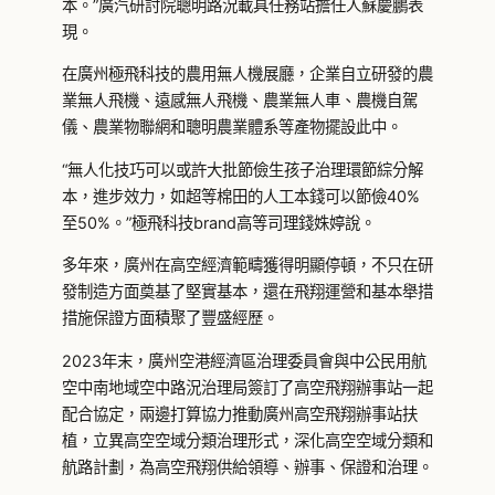
本。”廣汽研討院聰明路況載具任務站擔任人蘇慶鵬表
現。
在廣州極飛科技的農用無人機展廳，企業自立研發的農
業無人飛機、遠感無人飛機、農業無人車、農機自駕
儀、農業物聯網和聰明農業體系等產物擺設此中。
“無人化技巧可以或許大批節儉生孩子治理環節綜分解
本，進步效力，如超等棉田的人工本錢可以節儉40%
至50%。”極飛科技brand高等司理錢姝婷說。
多年來，廣州在高空經濟範疇獲得明顯停頓，不只在研
發制造方面奠基了堅實基本，還在飛翔運營和基本舉措
措施保證方面積聚了豐盛經歷。
2023年末，廣州空港經濟區治理委員會與中公民用航
空中南地域空中路況治理局簽訂了高空飛翔辦事站一起
配合協定，兩邊打算協力推動廣州高空飛翔辦事站扶
植，立異高空空域分類治理形式，深化高空空域分類和
航路計劃，為高空飛翔供給領導、辦事、保證和治理。