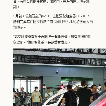
交，有些公司的產物還走出國門，在海內停止演示飛
翔。
5月初，億航智能的eVTOL主動駕駛航空器EH216-S
勝利完成其在阿拉伯結合酋長國阿布扎比的初次載人飛
翔演示。
“高空經濟簡直等于再開辟一個新賽道，擁有無限的想
象空間。”億航智能董事長胡華智表現。