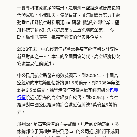
一幕幕科技感實足的場景，是廣州高空經濟敏捷成長的
活潑寫照。小鵬匯天、億航智能、廣汽團體等努力于電
動垂直起降航空器和飛翔car 研發制造的外鄉企業，極
飛科技等多家持久深耕農業等垂直範疇的企業……今
朝，廣州已湊集一批高空經濟的代表性企業。
2023年末，中心經濟任務會議將高空經濟列為計謀性
新興財產之一。在本年的全國兩會時代，高空經濟初次
寫進當局任務陳述。
中公民用航空局發布的數據顯示，到2025年，中國高
空經濟的市場範圍估計將達1.5萬億元，到2035年無望
到達3.5萬億元。據粵港澳年夜灣區數字經濟研討
包養
行情
院近期發布的高空經濟白皮書，到2025年，高空
經濟對中國公民經濟的綜合進獻值將達3萬億至5萬億
元。
飛翔car 是高空經濟的主要載體。記者訪問清楚到，多
家總部位于廣州并深耕飛翔car 的公司近期忙得不成開