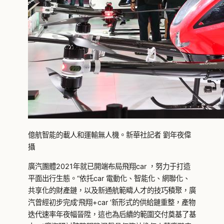
億航智能的載人和運輸無人機。新華社記者 劉年夜偉
攝
廣汽團體2021年就已開端布局飛翔car ，努力于打造
平面出行生態。“依托car 電動化、智能化、網聯化、
共享化的財產鏈，以及新通航範疇人才的技巧積聚，廣
汽曾經初步完成‘飛翔+car ’新形式的供給鏈重整，產物
迭代速率年夜幅晉陞，這也為后續的範圍交付奠基了基