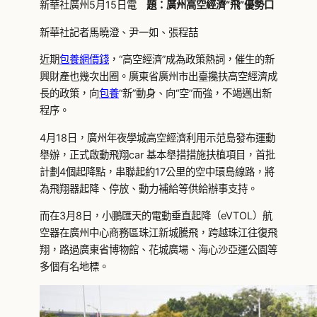
新華社廣州5月15日電
題：廣州高空經濟“飛”優勢口
新華社記者馬曉澄、尹一如、張程喆
近期
包養網價錢
，“高空經濟”成為政策熱詞，催生的新
興財產也幾次出圈。廣東省廣州市出臺攙扶高空經濟成
長的政策，向
包養
“新”動身、向“空”而強，不竭邁出新
程序。
4月18日，廣州年夜學城高空經濟利用示范島發布運動
舉辦，正式啟動飛翔car 基本舉措措施扶植項目，首批
計劃4個起降點，串聯起約17公里的空中環島線路，將
為飛翔器起降、停放、動力補給等供給辦事支持。
而在3月8日，小鵬匯天的電動垂直起降（eVTOL）航
空器在廣州中心商務區珠江新城騰飛，跨越珠江往復飛
翔，路過廣東省博物館、花城廣場、海心沙亞運公園等
多個有名地標。