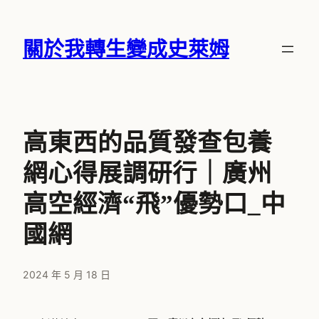
跳
至
關於我轉生變成史萊姆
主
要
內
容
高東西的品質發查包養
網心得展調研行｜廣州
高空經濟“飛”優勢口_中
國網
2024 年 5 月 18 日