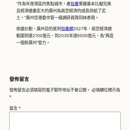
“作為年夜灣區的焦點城市，產
包養
業鏈基本比擬完美
且經濟總量宏大的廣州為高空經濟的成長供給了泥
土。”廣州空港委市管一級調研員賀同林表現。
依據計劃，廣州目的是到
包養網
2027年，高空經濟總
範圍到達2100億元，到2035年達6500億元，為“再造
一個新廣州”發力。
發佈留言
發佈留言必須填寫的電子郵件地址不會公開。
必填欄位標示為
*
留言
*